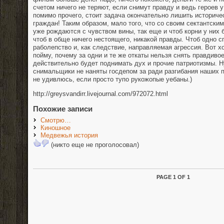
счетом ничего не теряют, если снимут правду и ведь героев у
помимо прочего, стоит задача окончательно лишить историче
граждан! Таким образом, мало того, что со своим сектантск
уже рождаются с чувством вины, так еще и чтоб корни у них
чтоб в обще ничего нестоящего, никакой правды. Чтоб одно 
раболепство и, как следствие, направляемая агрессия. Вот хо
пойму, почему за одни и те же откаты нельзя снять правдивое
действительно будет поднимать дух и прочие патриотизмы. Н
снимальщики не наняты госдепом за ради разгибания наших п
не удивлюсь, если просто тупо рукожопые уебаны.)
http://greysvandirr.livejournal.com/972072.html
Похожие записи
Смотрю…
Киношное
Медвежья история
(никто еще не проголосовал)
PAGE 1 OF 1