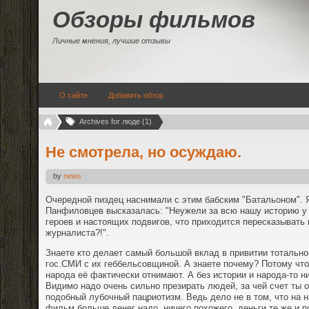
Обзоры фильмов
Личные мнения, лучшие отзывы
О сайте
Добавить обзор
Archives for люде (1)
Не смотрела, но осуждаю.
by
news
Очередной пиздец наснимали с этим бабским "Батальоном". 
Панфиловцев высказалась: "Неужели за всю нашу историю у
героев и настоящих подвигов, что приходится пересказывать 
журналиста?!".
Знаете кто делает самый большой вклад в привитии тотальн
гос.СМИ с их геббельсовщиной. А знаете почему? Потому что
народа её фактически отнимают. А без истории и народа-то ни
Видимо надо очень сильно презирать людей, за чей счет ты 
подобный лубочный пацриотизм. Ведь дело не в том, что на 
фильм больше денег надо, ничего похожего, деньги те же и 