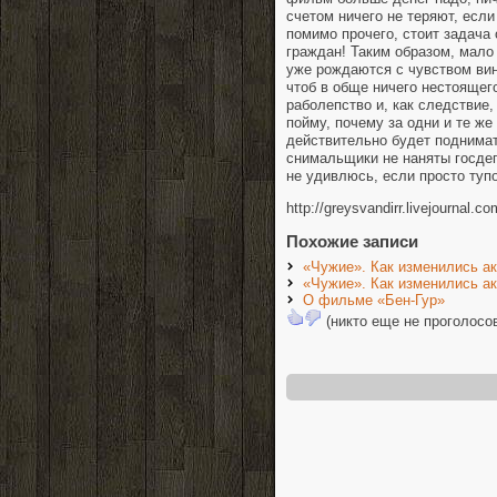
счетом ничего не теряют, если
помимо прочего, стоит задача
граждан! Таким образом, мало
уже рождаются с чувством вин
чтоб в обще ничего нестоящег
раболепство и, как следствие,
пойму, почему за одни и те же
действительно будет поднимат
снимальщики не наняты госдеп
не удивлюсь, если просто туп
http://greysvandirr.livejournal.c
Похожие записи
«Чужие». Как изменились а
«Чужие». Как изменились а
О фильме «Бен-Гур»
(никто еще не проголосо