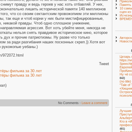
Приколн
 снимут правду и ведь героев у нас хоть отбавляй. У них,
Память
10 самы
 окончательно лишить исторической памяти 140 миллионов
сцен из
 того, что со своим сектантским провожопием эти миллионы
Исчезн
ы, так еще и чтоб корни у них были мистифицированные,
ВРЕМЕ
о, никакой правды. Чтоб одно сплошное унижение,
 направляемая агрессия. Вот хоть убейте меня, никогда не
 откаты нельзя снять правдивое историческое кино, которое
ь дух и прочие патриотизмы. Ну разве что только
Авторск
Новост
ом за ради разгибания наших посконных скреп.)) Хотя вот
о рукожопые уебаны.)
om/972072.html
Цезарь 
https:/
Tweet
Speechl
Европей
ктёры фильма за 30 лет
ПроКин
Ну чё с
ктёры фильма за 30 лет
842)
(no title)
“Tale of
вал)
«Хищник
Острос
психоло
No Comments -
Leave a comment
Лучшие 
Преступ
Альберт
Кто в «
професс
481)