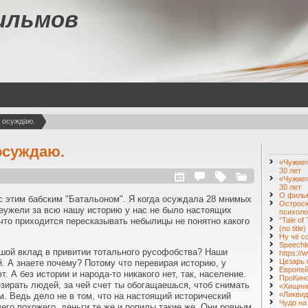
ильмов
о осуждаю.
осуждаю.
«Чужие»
30 лет
«Чужие»
30 лет
О фильм
 этим бабским "Батальоном". Я когда осуждала 28 мнимых
Острос
еужели за всю нашу историю у нас не было настоящих
психоло
 что приходится пересказывать небылицы не понятно какого
“Tale of
(no title)
Ну чё с
Speechl
шой вклад в привитии тотального русофобства? Наши
https:/
Цезарь 
. А знаете почему? Потому что перевирая историю, у
Европей
. А без истории и народа-то никакого нет, так, население.
ПроКин
зирать людей, за чей счет ты обогащаешься, чтоб снимать
«Хищник
«Ликвид
. Ведь дело не в том, что на настоящий исторический
Чудо на
его похожего, деньги те же и попилы такие же. Они ровным