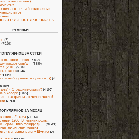
ый фильм похоже )
 «Мечты»
х сильных почти бессловесных
 кинофильмов
увшая
ННЫЙ ПОСТ. ИСТОРИЯ ЯМОЧЕК
РУБРИКИ
ое
(5)
и
(7526)
ПОПУЛЯРНОЕ ЗА СУТКИ
не выдержит двоих
(5 892)
/www.youtube.com/w…
(5 890)
ess (2016)
(5 884)
ское кино
(5 244)
о
(4 854)
овочечки? Давайте вздрогнем:)))
(4
(4 502)
 Tales” (“Страшные сказки”)
(4 105)
» в Авроре
(3 845)
южетные фильмы о человеческой
гии
(3 713)
ПОПУЛЯРНОЕ ЗА МЕСЯЦ
картины 21 века
(21 133)
ление (1960) В главных ролях:
о Сорди, Нино Манфреди …
(20 721)
Иван Васильевич меняет
ию» мог сыграть жену Шурика
(20