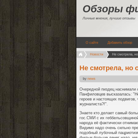
Обзоры ф
Личные мнения, лучшие отзывы
О сайте
Добавить обзор
Новости
Не смотрела, н
Не смотрела, но 
by
news
Очередной пиздец наснимали с
Панфиловцев высказалась: "Н
героев и настоящих подвигов,
журналиста?!".
Знаете кто делает самый боль
гос.СМИ с их геббельсовщиной
народа её фактически отнимают
Видимо надо очень сильно пре
подобный лубочный пацриотизм
фильм больше денег надо, нич