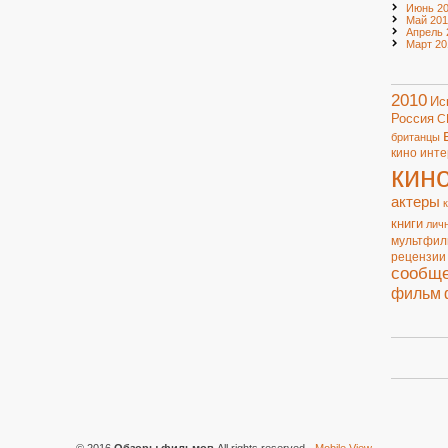
Июнь 20
Май 201
Апрель 
Март 20
2010
Ис
Россия
С
британцы
кино
инте
кин
актеры
книги
лич
мультфи
рецензии
сообщ
фильм
© 2016
Обзоры фильмов
All rights reserved
-
Mobile View