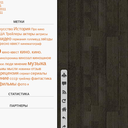
11
1
2011
11
МЕТКИ
История
кусство
Про кино
актеры
ША
Трейлеры
актрисы
видео
звёзды
германия
голливуд
квест
ресно
кинематограф
о
кино.
кино.
кино-квест
киношное
кинозал
кино/хроника
музыка
мнение
люди
ное
отзыв
льмы
мысли
новинки
рецензия
сериалы
сериал
ение
ссср
фантастика
трейлер
фильмы
фото
я
СТАТИСТИКА
ПАРТНЕРЫ