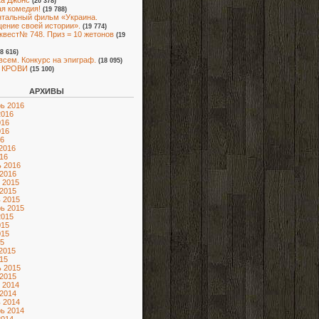
а Джонс
(20 378)
я комедия!
(19 788)
тальный фильм «Украина.
ение своей истории».
(19 774)
квест№ 748. Приз = 10 жетонов
(19
18 616)
всем. Конкурс на эпиграф.
(18 095)
 КРОВИ
(15 100)
АРХИВЫ
ь 2016
2016
016
016
6
2016
16
 2016
2016
 2015
2015
 2015
ь 2015
2015
015
015
5
2015
15
 2015
2015
 2014
2014
 2014
ь 2014