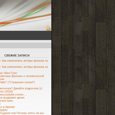
СВЕЖИЕ ЗАПИСИ
. Как изменились актёры фильма за
. Как изменились актёры фильма за
е «Бен-Гур»
южетные фильмы о человеческой
гии
 Tales” (“Страшные сказки”)
овочечки? Давайте вздрогнем:)))
ess (2016)
/www.youtube.com/w…
не выдержит двоих
ское кино
о
» в Авроре
ация»
 Гудзоне или Почему опять не мы