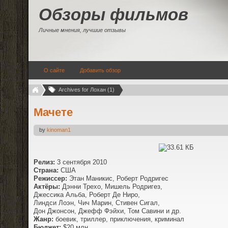
Обзоры фильмов
Личные мнения, лучшие отзывы
О сайте
Добавить обзор
Archives for Лохан (1)
Мачете
by
kinoman1
Релиз:
3 сентября 2010
Страна:
США
Режиссер:
Этан Маникис, Роберт Родригес
Актёры:
Дэнни Трехо, Мишель Родригез,
Джессика Альба, Роберт Де Ниро,
Линдси Лоэн, Чич Марин, Стивен Сигал,
Дон Джонсон, Джефф Фэйхи, Том Савини и др.
Жанр:
боевик, триллер, приключения, криминал
Бюджет:
$20 млн.