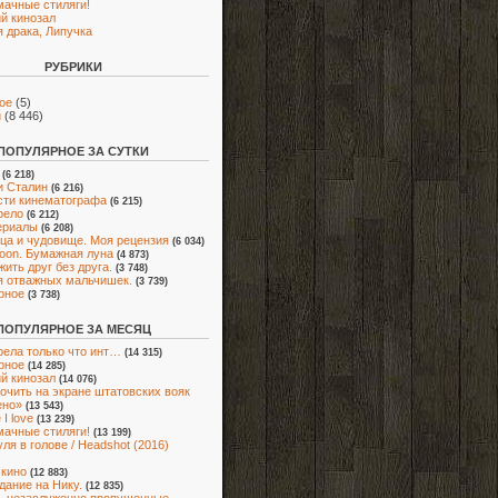
мачные стиляги!
й кинозал
 драка, Липучка
РУБРИКИ
ое
(5)
и
(8 446)
ПОПУЛЯРНОЕ ЗА СУТКИ
(6 218)
и Сталин
(6 216)
ти кинематографа
(6 215)
рело
(6 212)
ериалы
(6 208)
ца и чудовище. Моя рецензия
(6 034)
oon. Бумажная луна
(4 873)
жить друг без друга.
(3 748)
я отважных мальчишек.
(3 739)
рное
(3 738)
ПОПУЛЯРНОЕ ЗА МЕСЯЦ
ела только что инт…
(14 315)
рное
(14 285)
й кинозал
(14 076)
очить на экране штатовских вояк
ено»
(13 543)
I love
(13 239)
мачные стиляги!
(13 199)
ля в голове / Headshot (2016)
 кино
(12 883)
адание на Нику.
(12 835)