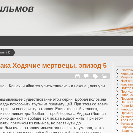
ильмов
ецы (1)
 ака Ходячие мертвецы, эпизод 5
Смотр
Киношн
Медвежь
Нам не 
Красави
лись. Кошачьи яйца тянулись-тянулись и наконец лопнули
Поттер 
Прогноз
Опаснос
Посмот
равдывающее существование этой серии. Добрая половина
Наши с
 блядь похоронить трупы из предыдущей. При этом со всеми
Paper M
пришли сценаристу в голову. Единственный человек,
Кино дл
Премье
дит сопливым долбоебов - герой Нормана Ридаса (Norman
Вечерни
тоянно цыкают и вообще всячески мешают жить. При этом
The One 
зяты прямиком из комикса, но растянуты до
Фильмы
широкой
а Эми пулю в голову моментально, как та умерла, и это
Чашечка
- это месиво из соплей и банальностей, которое тянулось