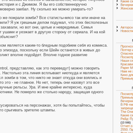
Какие с
 история и с Джимом. Я бы его собственноручно
Вечерни
Женская
имоверно заебал. Ну сколько же можно умирать-то?
о же пожрали зомби? Все статисты-мясо так или иначе на
нили? Я уж грешным делом подумал, что этих бесполезных
 захавали, но вот они, целые и невредимые. Семья
Авторск
Новост
 ушами и уезжает в другую сторону от сериала. И на кой
 объяснит?
ом является каким-то бледным подобием себя из комикса.
Прогноз
о эпизода, поскольку если Шейн останется в живых до
Поттер 
Опаснос
фликт вполне подойдет. Вполне годное развитие
Посмот
Наши с
Красави
ontrol, представляю, как это переведут) можно говорить
Paper M
Нам не 
 Настолько эта линия всплывает ниоткуда и является
Кино дл
л зомби в том, что никто не знает откуда они взялись и
Премье
то это - не главное. Но нет, теперь они назовут это все
аучные рельсы. Ура. И мне крайне интересно, куда
отники. Не померло же столько народу, защищая одного
Посмотр
Премье
Вечерни
В РФ «м
усироваться на персонажах, хотя бы попытайтесь, чтобы
запрещ
го срыгивать зрителю штампы.
The One 
Какие с
Рейд: Пу
(13 046)
Отчет о
2550. Г