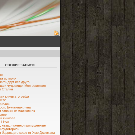
СВЕЖИЕ ЗАПИСИ
ю…
ое
я история
жить друг без друга.
ца и чудовище. Моя рецензия
и Сталин
ти кинематографа
рело
ериалы
oon. Бумажная луна
я отважных мальчишек.
рное
й кинозал
I love
, незаслуженно пропущенные
 аудиторией.
 бодрящего кофе от Хью Джекмана