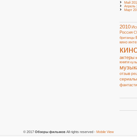
Май 201
Апрель 
Март 20
2010
Ис
Россия
С
британцы
кино
инте
кин
актеры
книги
кул
музык
отзыв
ре
сериалы
фантасти
© 2017
Обзоры фильмов
All rights reserved
-
Mobile View