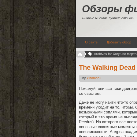
Обзоры ф
Личные мнения, лучшие отзывы
О сайте
Добавить обзор
Archives for Ходячие мертв
The Walking Dead
by
kinoman2
Пожалуй, они все-таки доигра
со свистом.
Даже не могу найти что-то оп
времени уходит на то, чтобы,
возможными соплями, которые 
который в это время не выгля
Reedus). На которого все пос
основные сюжетные моменты в
невозможности. Андреа всадил
было круто и работало. Здесь 