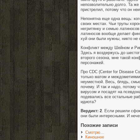
непозволительно долго. Та же
пристрелил, потому что он не
Непонятна еще одна вещь: ког
своих местах. Чьи трупы хоро
негритянку и семью латиносов
латиносов вообще делает финт
хуй они были нужны, никто не
Конфликт между Шейном и Рик
Здесь я воздержусь до шестог
второго сезона, мне такой кон
персонажей.
Про CDC (Center for Disease C
только матом и междометиями.
неуместной. Весь, блядь, смыс
почему. И так и надо, потому ч
вирусом и посадят на псевдон
подевались все остальные раб
идиота?
Вердикт: 2
. Если решили сфок
они были интересными. И нече
Похожие записи
Смотрю…
Киношное