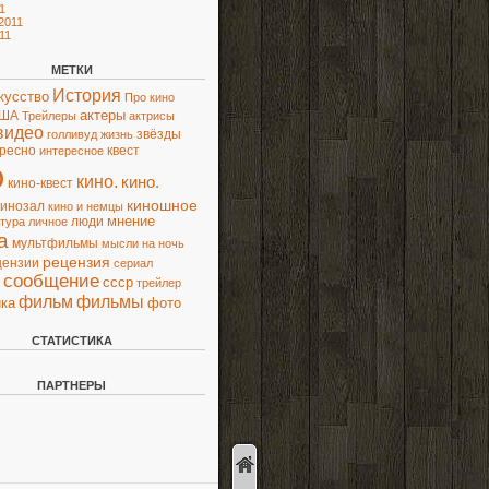
1
2011
11
МЕТКИ
История
кусство
Про кино
актеры
ША
Трейлеры
актрисы
видео
звёзды
голливуд
жизнь
ресно
квест
интересное
о
кино.
кино.
кино-квест
киношное
кинозал
кино и немцы
люди
мнение
ьтура
личное
а
мультфильмы
мысли
на ночь
рецензия
цензии
сериал
сообщение
ссср
трейлер
фильм
фильмы
ка
фото
СТАТИСТИКА
ПАРТНЕРЫ