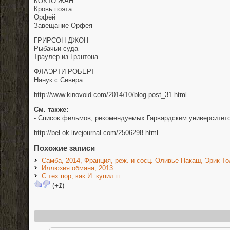
КОКТО ЖАН
Кровь поэта
Орфей
Завещание Орфея
ГРИРСОН ДЖОН
Рыбачьи суда
Траулер из Грэнтона
ФЛАЭРТИ РОБЕРТ
Нанук с Севера
http://www.kinovoid.com/2014/10/blog-post_31.html
См. также:
- Список фильмов, рекомендуемых Гарвардским университет
http://bel-ok.livejournal.com/2506298.html
Похожие записи
Самба, 2014, Франция, реж. и сосц. Оливье Накаш, Эрик Т
Иллюзия обмана, 2013
С тех пор, как И. купил п…
(
+1
)