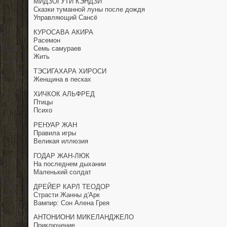
МИДЗОГУТИ КЭНДЗИ
Сказки туманной луны после дождя
Управляющий Сансё
КУРОСАВА АКИРА
Расемон
Семь самураев
Жить
ТЭСИГАХАРА ХИРОСИ
Женщина в песках
ХИЧКОК АЛЬФРЕД
Птицы
Психо
РЕНУАР ЖАН
Правила игры
Великая иллюзия
ГОДАР ЖАН-ЛЮК
На последнем дыхании
Маленький солдат
ДРЕЙЕР КАРЛ ТЕОДОР
Страсти Жанны д'Арк
Вампир: Сон Алена Грея
АНТОНИОНИ МИКЕЛАНДЖЕЛО
Приключение