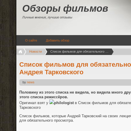
Обзоры фильмов
Личные мнения, лучшие отзывы
О сайте
Добавить обзор
Новости
Список фильмов для обязательного просмотра от Андрея Тарковского
Список фильмов для обязательног
Андрея Тарковского
by
news
Половину из этого списка не видела, но видела много др
этого списка режиссёров.
Оригинал взят у
philologist
в Список фильмов для обязате
Тарковского
Список фильмов, которые Андрей Тарковский на своих лекци
для обязательного просмотра.