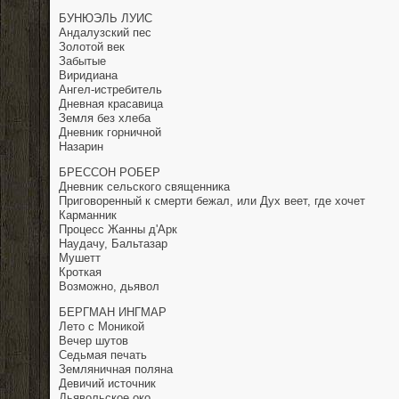
БУНЮЭЛЬ
ЛУИС
Андалузский пес
Золотой век
Забытые
Виридиана
Ангел-истребитель
Дневная красавица
Земля без хлеба
Дневник горничной
Назарин
БРЕССОН РОБЕР
Дневник сельского священника
Приговоренный к смерти бежал, или Дух веет, где хочет
Карманник
Процесс Жанны д'Арк
Наудачу, Бальтазар
Мушетт
Кроткая
Возможно, дьявол
БЕРГМАН ИНГМАР
Лето с Моникой
Вечер шутов
Седьмая печать
Земляничная поляна
Девичий источник
Дьявольское око