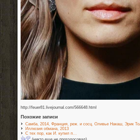
http://feuer81.livejournal.com/566648.html
Похожие записи
Самба, 2014, Франция, реж. и сосц. Оливье Накаш, Эрик Т
Иллюзия обмана, 2013
С тех пор, как И. купил п…
(никто еще не проголосовал)