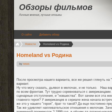
Обзоры фильмов
Личные мнения, лучшие отзывы
О сайте
Добавить обзор
Новости
Homeland vs Родина
Homeland vs Родина
by
news
После просмотра нашего варианта, все же решил глянуть на 
вариант.
Ну что могу сказать, дьявол в мелочах, и не только. Наш в
по всем фронтам. Тут трудно соревноваться с американцами.
сценарные отступления, и "новшества". Вот зачем вся эта же
главного героя? У американцев в сериале жена начала встре
же это у нашего "героя", брат то такой? Да еще постоянно пре
Так же удивляет наплевательское отношения к мелочам. Зач
временной промежуток ? 1999 год, в общем да логично-начало