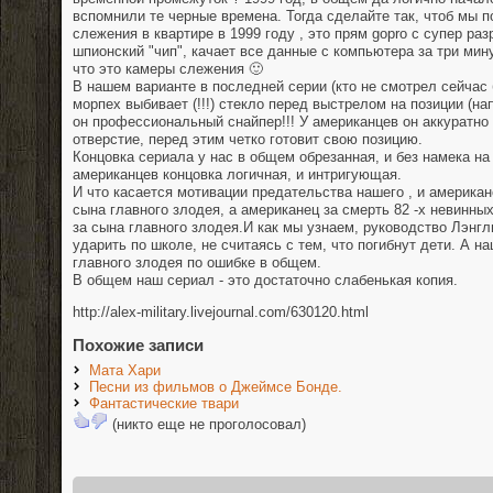
вспомнили те черные времена. Тогда сделайте так, чтоб мы п
слежения в квартире в 1999 году , это прям gopro с супер ра
шпионский "чип", качает все данные с компьютера за три мин
что это камеры слежения 🙂
В нашем варианте в последней серии (кто не смотрел сейчас 
морпех выбивает (!!!) стекло перед выстрелом на позиции (на
он профессиональный снайпер!!! У американцев он аккуратно
отверстие, перед этим четко готовит свою позицию.
Концовка сериала у нас в общем обрезанная, и без намека на
американцев концовка логичная, и интригующая.
И что касается мотивации предательства нашего , и американ
сына главного злодея, а американец за смерть 82 -х невинны
за сына главного злодея.И как мы узнаем, руководство Лэнгл
ударить по школе, не считаясь с тем, что погибнут дети. А 
главного злодея по ошибке в общем.
В общем наш сериал - это достаточно слабенькая копия.
http://alex-military.livejournal.com/630120.html
Похожие записи
Мата Хари
Песни из фильмов о Джеймсе Бонде.
Фантастические твари
(никто еще не проголосовал)