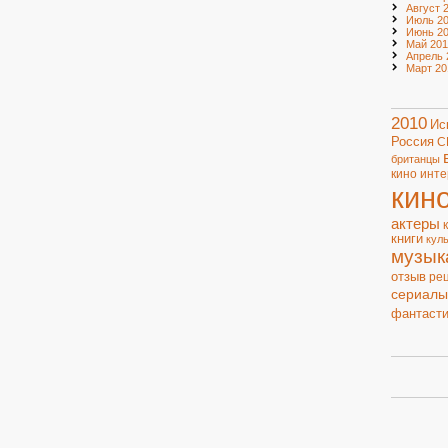
Август 
Июль 20
Июнь 20
Май 201
Апрель 
Март 20
2010
Ис
Россия
С
британцы
кино
инте
кин
актеры
книги
кул
музык
отзыв
ре
сериалы
фантасти