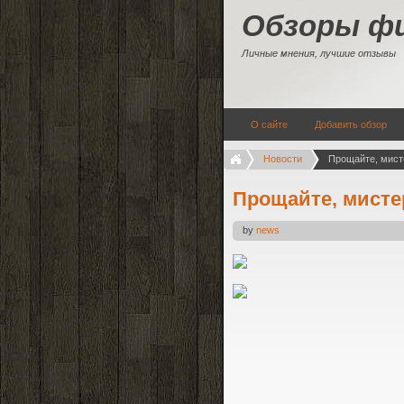
Обзоры ф
Личные мнения, лучшие отзывы
О сайте
Добавить обзор
Новости
Прощайте, мист
Прощайте, мисте
by
news