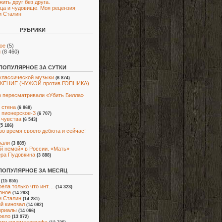
жить друг без друга.
ца и чудовище. Моя рецензия
и Сталин
РУБРИКИ
ое
(5)
и
(8 460)
ПОПУЛЯРНОЕ ЗА СУТКИ
классической музыки
(6 874)
ЕНИЕ (ЧУЖОЙ против ГОПНИКА)
 пересматривали «Убить Билла»
 стена
(6 868)
 пионерское-3
(6 707)
 чувства
(6 543)
(5 186)
во время своего дебюта и сейчас!
вали
(3 889)
й немой» в России. «Мать»
ра Пудовкина
(3 888)
ПОПУЛЯРНОЕ ЗА МЕСЯЦ
(15 655)
ела только что инт…
(14 323)
рное
(14 293)
и Сталин
(14 281)
й кинозал
(14 082)
ериалы
(14 066)
рело
(13 972)