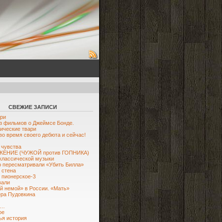
СВЕЖИЕ ЗАПИСИ
ри
з фильмов о Джеймсе Бонде.
ические твари
во время своего дебюта и сейчас!
 чувства
ЕНИЕ (ЧУЖОЙ против ГОПНИКА)
классической музыки
 пересматривали «Убить Билла»
 стена
 пионерское-3
вали
й немой» в России. «Мать»
ра Пудовкина
ю…
ое
я история