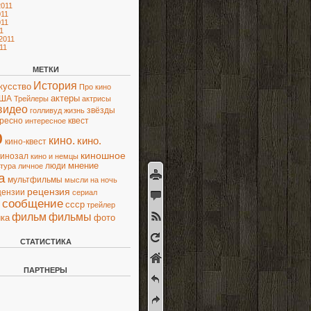
2011
11
11
1
2011
11
МЕТКИ
История
кусство
Про кино
актеры
ША
Трейлеры
актрисы
видео
звёзды
голливуд
жизнь
ресно
квест
интересное
о
кино.
кино.
кино-квест
киношное
кинозал
кино и немцы
люди
мнение
ьтура
личное
а
мультфильмы
мысли
на ночь
рецензия
цензии
сериал
сообщение
ссср
трейлер
фильм
фильмы
ка
фото
СТАТИСТИКА
ПАРТНЕРЫ