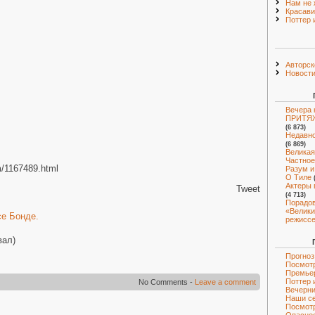
Нам не 
Красави
Поттер 
Авторск
Новост
Вечера 
ПРИТЯЖ
(6 873)
Недавно
(6 869)
Великая
Частное
om/1167489.html
Разум и
О Тиле
Актеры 
Tweet
(4 713)
Порадо
«Велики
е Бонде.
режиссе
вал)
Прогноз
Посмотр
Премье
Поттер 
No Comments -
Leave a comment
Вечерни
Наши с
Посмот