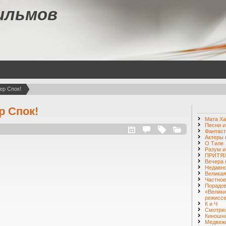
ильмов
ер Спок!
р Спок!
Мата Ха
Песни и
Фантаст
Актеры 
О Тиле
Разум и
ПРИТЯЖ
Вечера 
Недавно
Великая
Частное
Порадо
«Велики
режиссе
К и Ч
Смотр
Киношн
Медвежь