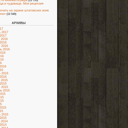
ти кинематографа
(13 735)
ца и чудовище. Моя рецензия
очить на экране штатовских вояк
ено»
(13 549)
АРХИВЫ
17
 2017
2017
 2016
2016
 2016
ь 2016
2016
016
016
6
2016
16
 2016
2016
 2015
2015
 2015
ь 2015
2015
015
015
5
2015
15
 2015
2015
 2014
2014