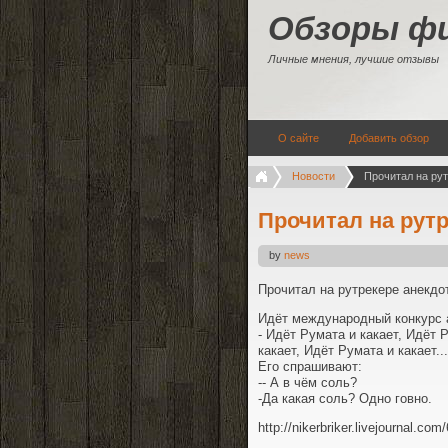
Обзоры ф
Личные мнения, лучшие отзывы
О сайте
Добавить обзор
Новости
Прочитал на ру
Прочитал на рут
by
news
Прочитал на рутрекере анекдо
Идёт международный конкурс а
- Идёт Румата и какает, Идёт 
какает, Идёт Румата и какает...
Его спрашивают:
-- А в чём соль?
-Да какая соль? Одно говно.
http://nikerbriker.livejournal.co