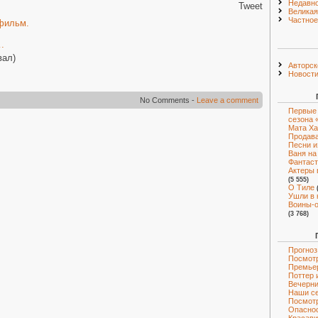
Недавно
Tweet
Великая
Частное
фильм.
.
вал)
Авторск
Новост
No Comments -
Leave a comment
Первые 
сезона 
Мата Ха
Продава
Песни и
Ваня на
Фантаст
Актеры 
(5 555)
О Тиле
Ушли в 
Воины-о
(3 768)
Прогноз
Посмотр
Премье
Поттер 
Вечерни
Наши с
Посмот
Опаснос