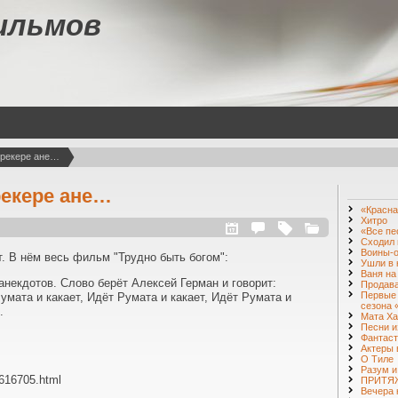
ильмов
трекере ане…
рекере ане…
«Красна
Хитро
«Все пе
Сходил 
Воины-о
т. В нём весь фильм "Трудно быть богом":
Ушли в 
Ваня на
некдотов. Слово берёт Алексей Герман и говорит:
Продава
Первые 
Румата и какает, Идёт Румата и какает, Идёт Румата и
сезона 
.
Мата Ха
Песни и
Фантаст
Актеры 
О Тиле
Разум и
m/616705.html
ПРИТЯЖ
Вечера 