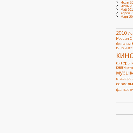
Июль 20
Июнь 20
Май 201
Апрель 
Март 20
2010
Ис
Россия
С
британцы
кино
инте
кин
актеры
книги
кул
музык
отзыв
ре
сериалы
фантасти