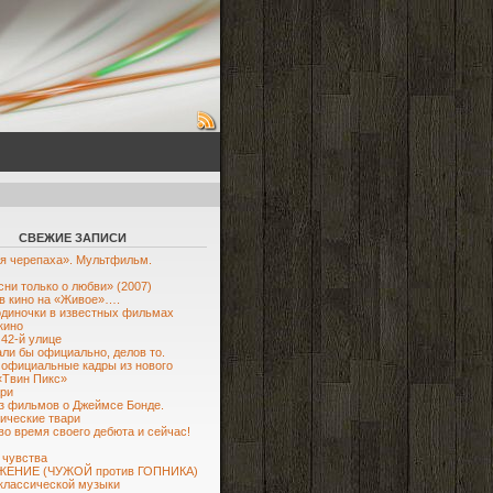
СВЕЖИЕ ЗАПИСИ
я черепаха». Мультфильм.
сни только о любви» (2007)
в кино на «Живое»….
диночки в известных фильмах
кино
 42-й улице
ли бы официально, делов то.
официальные кадры из нового
«Твин Пикс»
ри
з фильмов о Джеймсе Бонде.
ические твари
во время своего дебюта и сейчас!
 чувства
ЕНИЕ (ЧУЖОЙ против ГОПНИКА)
классической музыки