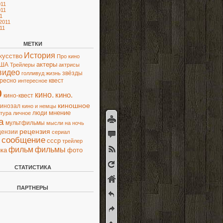
11
11
1
2011
11
МЕТКИ
История
кусство
Про кино
актеры
ША
Трейлеры
актрисы
видео
звёзды
голливуд
жизнь
ресно
квест
интересное
о
кино.
кино.
кино-квест
киношное
кинозал
кино и немцы
люди
мнение
ьтура
личное
а
мультфильмы
мысли
на ночь
рецензия
цензии
сериал
сообщение
ссср
трейлер
фильм
фильмы
ка
фото
СТАТИСТИКА
ПАРТНЕРЫ