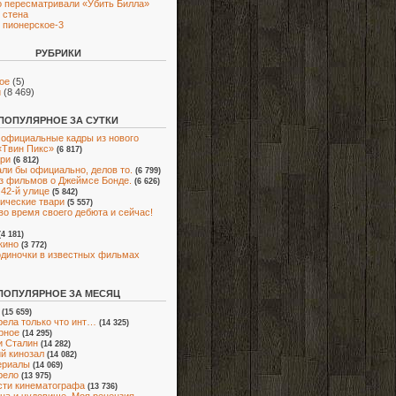
 пересматривали «Убить Билла»
 стена
 пионерское-3
РУБРИКИ
ое
(5)
и
(8 469)
ПОПУЛЯРНОЕ ЗА СУТКИ
официальные кадры из нового
«Твин Пикс»
(6 817)
ри
(6 812)
ли бы официально, делов то.
(6 799)
з фильмов о Джеймсе Бонде.
(6 626)
 42-й улице
(5 842)
ические твари
(5 557)
во время своего дебюта и сейчас!
(4 181)
кино
(3 772)
диночки в известных фильмах
ПОПУЛЯРНОЕ ЗА МЕСЯЦ
(15 659)
ела только что инт…
(14 325)
рное
(14 295)
и Сталин
(14 282)
й кинозал
(14 082)
ериалы
(14 069)
рело
(13 975)
ти кинематографа
(13 736)