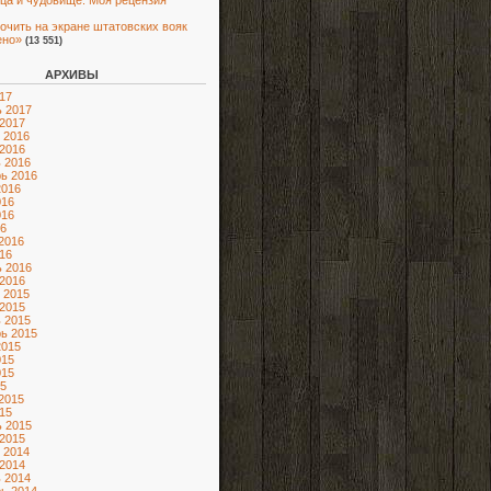
ца и чудовище. Моя рецензия
очить на экране штатовских вояк
ено»
(13 551)
АРХИВЫ
17
 2017
2017
 2016
2016
 2016
ь 2016
2016
016
016
6
2016
16
 2016
2016
 2015
2015
 2015
ь 2015
2015
015
015
5
2015
15
 2015
2015
 2014
2014
 2014