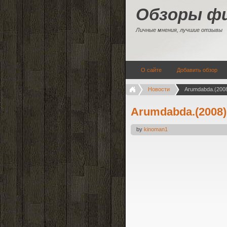
Обзоры ф
Личные мнения, лучшие отзывы
О сайте
Добавить обзор
Новости
Arumdabda.(200
Arumdabda.(2008)
by
kinoman1