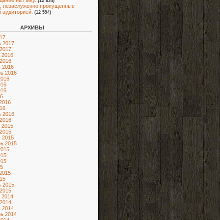
адание на Нику.
(12 834)
, незаслуженно пропущенные
 аудиторией.
(12 594)
АРХИВЫ
17
 2017
2017
 2016
2016
 2016
ь 2016
2016
016
016
6
2016
16
 2016
2016
 2015
2015
 2015
ь 2015
2015
015
015
5
2015
15
 2015
2015
 2014
2014
 2014
ь 2014