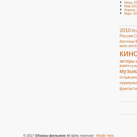
Июнь 20
Май 201
Апрель 
Март 20
2010
Ис
Россия
С
британцы
кино
инте
кин
актеры
книги
кул
музык
отзыв
ре
сериалы
фантасти
© 2017
Обзоры фильмов
All rights reserved
-
Mobile View