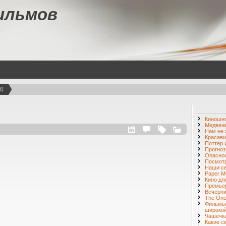
ильмов
8)
Киношн
Медвежь
Нам не 
Красави
Поттер 
Прогноз
Опаснос
Посмот
Наши с
Paper M
Кино дл
Премье
Вечерни
The One 
Фильмы
широкой
Чашечка
Какие с