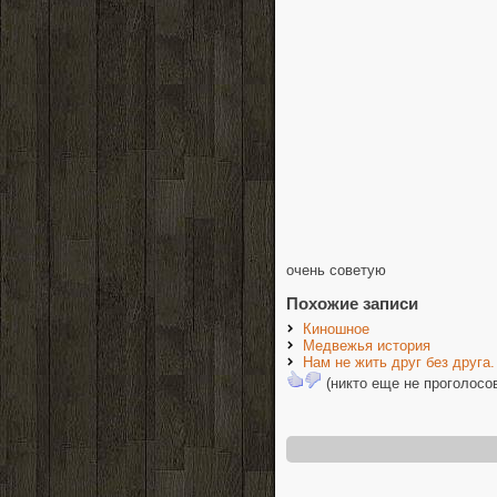
очень советую
Похожие записи
Киношное
Медвежья история
Нам не жить друг без друга.
(никто еще не проголосо