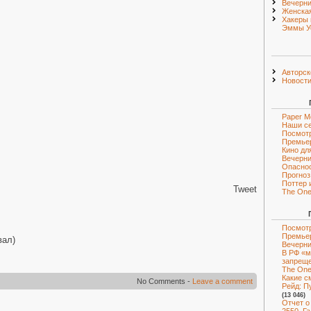
Вечерни
Женская
Хакеры 
Эммы У
Авторск
Новост
Paper M
Наши с
Посмот
Премье
Кино дл
Вечерни
Опаснос
Прогноз
Поттер 
Tweet
The One 
Посмотр
Премье
вал)
Вечерни
В РФ «м
запрещ
The One 
Какие с
No Comments -
Leave a comment
Рейд: Пу
(13 046)
Отчет о