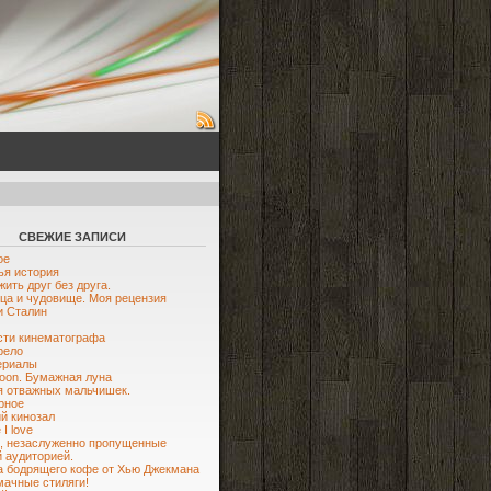
СВЕЖИЕ ЗАПИСИ
ое
я история
жить друг без друга.
ца и чудовище. Моя рецензия
и Сталин
ти кинематографа
рело
ериалы
oon. Бумажная луна
я отважных мальчишек.
рное
й кинозал
I love
, незаслуженно пропущенные
 аудиторией.
 бодрящего кофе от Хью Джекмана
мачные стиляги!