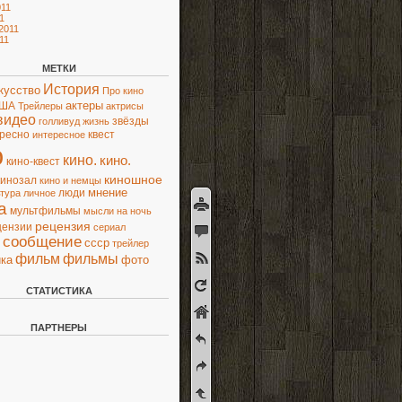
11
1
2011
11
МЕТКИ
История
кусство
Про кино
актеры
ША
Трейлеры
актрисы
видео
звёзды
голливуд
жизнь
ресно
квест
интересное
о
кино.
кино.
кино-квест
киношное
кинозал
кино и немцы
люди
мнение
ьтура
личное
а
мультфильмы
мысли
на ночь
рецензия
цензии
сериал
сообщение
ссср
трейлер
фильм
фильмы
ка
фото
СТАТИСТИКА
ПАРТНЕРЫ