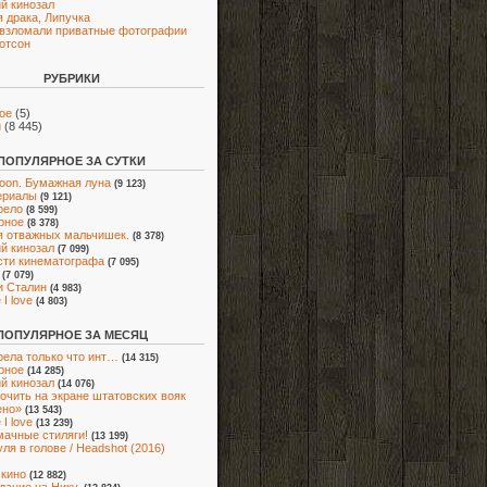
й кинозал
 драка, Липучка
взломали приватные фотографии
отсон
РУБРИКИ
ое
(5)
и
(8 445)
ПОПУЛЯРНОЕ ЗА СУТКИ
oon. Бумажная луна
(9 123)
ериалы
(9 121)
рело
(8 599)
рное
(8 378)
я отважных мальчишек.
(8 378)
й кинозал
(7 099)
ти кинематографа
(7 095)
(7 079)
и Сталин
(4 983)
I love
(4 803)
ПОПУЛЯРНОЕ ЗА МЕСЯЦ
ела только что инт…
(14 315)
рное
(14 285)
й кинозал
(14 076)
очить на экране штатовских вояк
ено»
(13 543)
I love
(13 239)
мачные стиляги!
(13 199)
ля в голове / Headshot (2016)
 кино
(12 882)