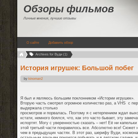
Обзоры фильмов
Личные мнения, лучшие отзывы
О сайте
Добавить обзор
Archives for Вуди (1)
История игрушек: Большой побег
by
kinoman2
Я был и являюсь большим поклонником «Истории игрушек».
Вторую часть смотрел огромное количество раз, а
VHS
с пе
выдержала столько
просмотров и порвалась. Поэтому я с нетерпением ждал выхо
кстати, немного боялся, что, как это часто бывает, эту заме
испортят. Могу с уверенностью сказать – нет! Её ни капельки
этой третьей части понравилось все. Абсолютно все! Сюжет 
чем в предыдущих частях. В этот раз, шерифу Вуди, космона
остальным друзьям придется побывать и в детском садике, и 