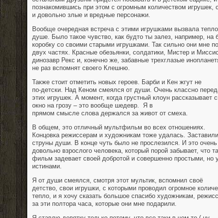
познакомившись при этом с огромным количеством игрушек, 
и довольно злые и вредные персонажи.
Вообще очередная встреча с этими игрушками вызвала тепло
душе. Было такое чувство, как будто ты залез, например, на
коробку со своими старыми игрушками. Так сильно они мне 
двух частях. Красные обезьянки, солдатики, Мистер и Мисси
динозавр Рекс и, конечно же, забавные трехглазые инопланет
не раз вспомнят своего Клешню.
Также стоит отметить новых героев. Барби и Кен жгут не
по-детски. Над Кеном смеялся от души. Очень классно перед
этих игрушек. А момент, когда грустный клоун рассказывает 
окно на грозу – это вообще шедевр.
Я в
прямом смысле слова держался за живот от смеха.
В общем, это отличный мультфильм во всех отношениях.
Концовка режиссерам и художникам тоже удалась. Заставили
струны души. В конце чуть было не прослезился. И это очень
довольно взрослого человека, который порой забывает, что та
фильм задевает своей добротой и совершенно простыми, но 
истинами.
Я от души смеялся, смотря этот мультик, вспомнил своё
детство, свои игрушки, с которыми проводил огромное колич
тепло, и я хочу сказать большое спасибо художникам, режис
за эти полтора часа, которые они мне подарили.
Я ставлю девятку только потому, что все-таки в чем-то ( ну