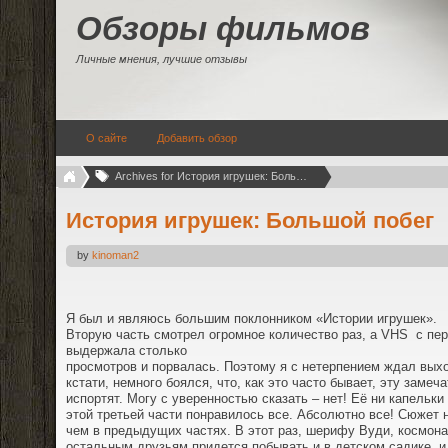
Обзоры фильмов
Личные мнения, лучшие отзывы
О сайте
Добавить обзор
Archives for История игрушек: Большой побег (1)
История игрушек: Большой побег
by
kinoman2
Я был и являюсь большим поклонником «Истории игрушек».
Вторую часть смотрел огромное количество раз, а
VHS
с пе
выдержала столько
просмотров и порвалась. Поэтому я с нетерпением ждал выхо
кстати, немного боялся, что, как это часто бывает, эту заме
испортят. Могу с уверенностью сказать – нет! Её ни капельки
этой третьей части понравилось все. Абсолютно все! Сюжет 
чем в предыдущих частях. В этот раз, шерифу Вуди, космона
остальным друзьям придется побывать и в детском садике, и 