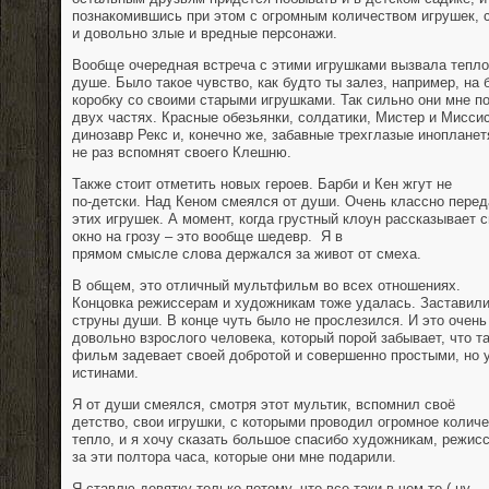
познакомившись при этом с огромным количеством игрушек, 
и довольно злые и вредные персонажи.
Вообще очередная встреча с этими игрушками вызвала тепло
душе. Было такое чувство, как будто ты залез, например, на
коробку со своими старыми игрушками. Так сильно они мне 
двух частях. Красные обезьянки, солдатики, Мистер и Мисси
динозавр Рекс и, конечно же, забавные трехглазые инопланет
не раз вспомнят своего Клешню.
Также стоит отметить новых героев. Барби и Кен жгут не
по-детски. Над Кеном смеялся от души. Очень классно перед
этих игрушек. А момент, когда грустный клоун рассказывает 
окно на грозу – это вообще шедевр.
Я в
прямом смысле слова держался за живот от смеха.
В общем, это отличный мультфильм во всех отношениях.
Концовка режиссерам и художникам тоже удалась. Заставили
струны души. В конце чуть было не прослезился. И это очень
довольно взрослого человека, который порой забывает, что та
фильм задевает своей добротой и совершенно простыми, но 
истинами.
Я от души смеялся, смотря этот мультик, вспомнил своё
детство, свои игрушки, с которыми проводил огромное колич
тепло, и я хочу сказать большое спасибо художникам, режис
за эти полтора часа, которые они мне подарили.
Я ставлю девятку только потому, что все-таки в чем-то ( ну