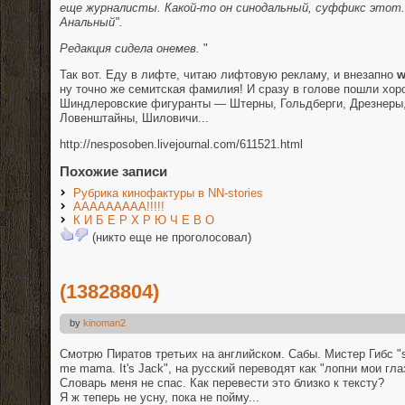
еще журналисты. Какой-то он синодальный, суффикс этот.
Анальный".
Редакция сидела онемев.
"
Так вот. Еду в лифте, читаю лифтовую рекламу, и внезапно
w
ну точно же семитская фамилия! И сразу в голове пошли хор
Шиндлеровские фигуранты — Штерны, Гольдберги, Дрезнеры
Ловенштайны, Шиловичи...
http://nesposoben.livejournal.com/611521.html
Похожие записи
Рубрика кинофактуры в NN-stories
ААААААААА!!!!!
К И Б Е Р Х Р Ю Ч Е В О
(никто еще не проголосовал)
(13828804)
by
kinoman2
Смотрю Пиратов третьих на английском. Сабы. Мистер Гибс "sl
me mama. It's Jack", на русский переводят как "лопни мои гл
Словарь меня не спас. Как перевести это близко к тексту?
Я ж теперь не усну, пока не пойму...