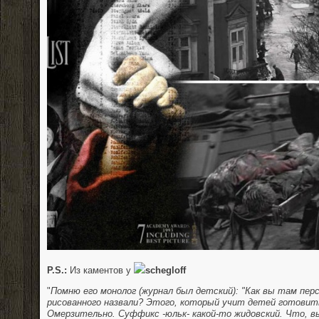
P.S.:
Из каментов у
schegloff
"
Помню его монолог (журнал был детский): "Как вы там пер
рисованного назвали? Этого, который учит детей готови
Омерзительно. Суффикс -юльк- какой-то жидовский. Что, в