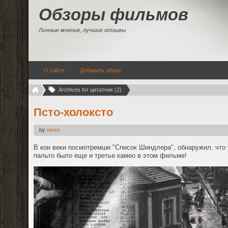
Обзоры фильмов
Личные мнения, лучшие отзывы
О сайте
Добавить обзор
Archives for цитатник (2)
Псто-холоксто
by
news
В кои веки посмотремши "Список Шиндлера", обнаружил, что
пальто было еще и третье камео в этом фильме!