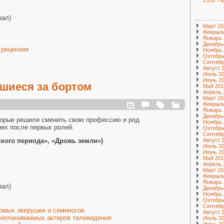
2550. Г
вал)
Март 20
Февраль
Январь 
Декабрь
 рецензия
Ноябрь 
Октябрь
Сентябр
Август 
Июль 2
Июнь 2
вшиеся за бортом
Май 201
Апрель 
Март 20
Февраль
Январь 
Декабрь
оторые решили сменить свою профессию и род
Ноябрь 
пех после первых ролей.
Октябрь
Сентябр
Август 
кого периода», «Дрожь земли»)
Июль 2
Июнь 2
Май 201
Апрель 
Март 20
Февраль
Январь 
вал)
Декабрь
Ноябрь 
Октябрь
Сентябр
омых зверушек и семиногов.
Август 
ооплачиваемых актеров телевидения
Июль 2