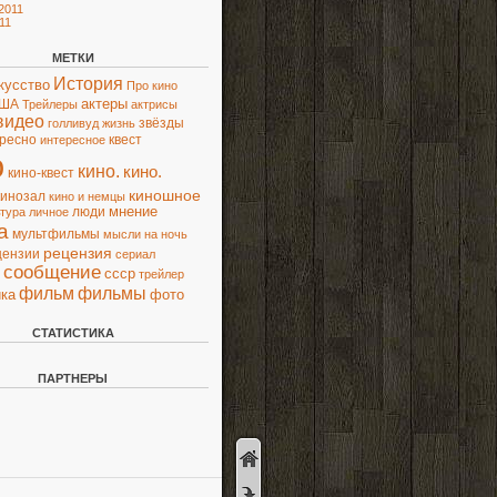
2011
11
МЕТКИ
История
кусство
Про кино
актеры
ША
Трейлеры
актрисы
видео
звёзды
голливуд
жизнь
ресно
квест
интересное
о
кино.
кино.
кино-квест
киношное
кинозал
кино и немцы
люди
мнение
ьтура
личное
а
мультфильмы
мысли
на ночь
рецензия
цензии
сериал
сообщение
ссср
трейлер
фильм
фильмы
ка
фото
СТАТИСТИКА
ПАРТНЕРЫ