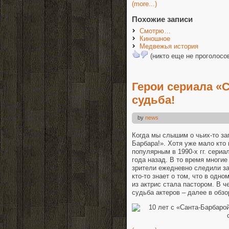
(more...)
Похожие записи
Смотрю…
Киношное
Медвежья история
(никто еще не проголосо
Герои сериала «С
судьба!
by
news
Когда мы слышим о чьих-то за
Барбара!». Хотя уже мало кто
популярным в 1990-х гг. сери
года назад. В то время многи
зрители ежедневно следили за
кто-то знает о том, что в одн
из актрис стала пастором. В 
судьба актеров – далее в обзо