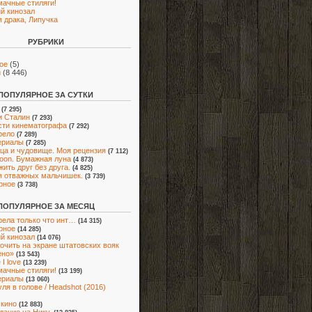
мачные стиляги!
й кинозал
 драка, Липучка
РУБРИКИ
ое
(5)
и
(8 446)
ПОПУЛЯРНОЕ ЗА СУТКИ
(7 295)
и Сталин
(7 293)
ти кинематографа
(7 292)
рело
(7 289)
ериалы
(7 285)
ца и чудовище. Моя рецензия
(7 112)
oon. Бумажная луна
(4 873)
жить друг без друга.
(4 825)
я отважных мальчишек.
(3 739)
рное
(3 738)
ПОПУЛЯРНОЕ ЗА МЕСЯЦ
ела только что инт…
(14 315)
рное
(14 285)
й кинозал
(14 076)
очить на экране штатовских вояк
ено»
(13 543)
I love
(13 239)
мачные стиляги!
(13 199)
ериалы
(13 060)
ля в голове / Headshot (2016)
 кино
(12 883)