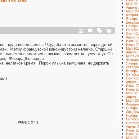
Июнь 2
ового Бэтмена.
Май 201
Апрель 
Март 20
Февраль
Январь 
Декабрь
Ноябрь 
Октябрь
Сентябр
Август 
Июль 2
ень - куда всё девалось? Судьба отыгрывается через детей.
Июнь 2
Май 201
оман. Мэтру французской киноиндустрии нелегко. Старший
Апрель 
тя пытается сниматься с помощью коллег по цеху отца. Он
Март 20
сию, Жерара Дюпардье.
Февраль
на, нелёгкое бремя. Порой улыбка вымучена, но держать
Январь 
Декабрь
Ноябрь 
Октябрь
вал)
Сентябр
Август 
Июль 2
Июнь 2
Май 201
Апрель 
Март 20
Февраль
Январь 
Декабрь
Ноябрь 
Октябрь
PAGE 1 OF 1
Сентябр
Август 
Июль 20
Июнь 20
Май 201