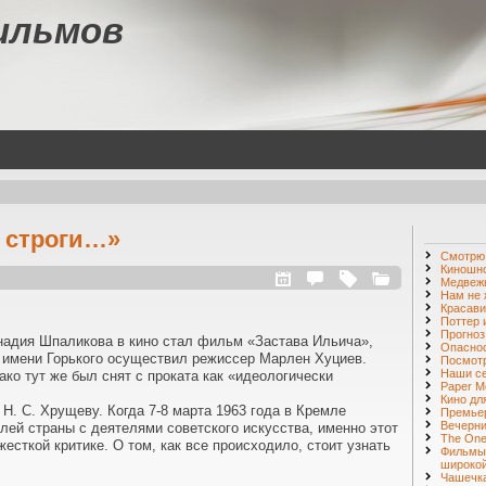
ильмов
у строги…»
Смотр
Киношн
Медвежь
Нам не 
Красави
Поттер 
Прогноз
надия Шпаликова в кино стал фильм «Застава Ильича»,
Опаснос
и имени Горького осуществил режиссер Марлен Хуциев.
Посмот
Наши с
ко тут же был снят с проката как «идеологически
Paper M
Кино дл
Н. С. Хрущеву. Когда 7-8 марта 1963 года в Кремле
Премье
Вечерни
лей страны с деятелями советского искусства, именно этот
The One 
сткой критике. О том, как все происходило, стоит узнать
Фильмы
широкой
Чашечка