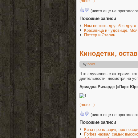
(more...)
(никто еще не проголосо
Похожие записи
Нам не жить друг без друга.
Красавица и чудовище. Моя
Поттер и Сталин
Кинодетки, оста
by
news
Что случилось с актерами, к
деятельности, несмотря на ус
Ариадна Ричардс («Парк Юрс
(more...)
(никто еще не проголосо
Похожие записи
Кина про плащик, про невед
Forbes назвал самых высок