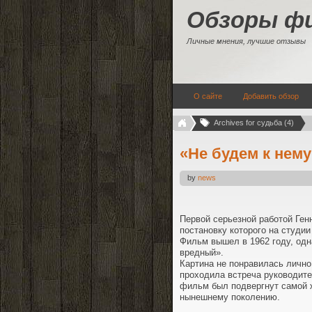
Обзоры ф
Личные мнения, лучшие отзывы
О сайте
Добавить обзор
Archives for судьба (4)
«Не будем к нем
by
news
Первой серьезной работой Ген
постановку которого на студи
Фильм вышел в 1962 году, одна
вредный».
Картина не понравилась лично 
проходила встреча руководите
фильм был подвергнут самой же
нынешнему поколению.