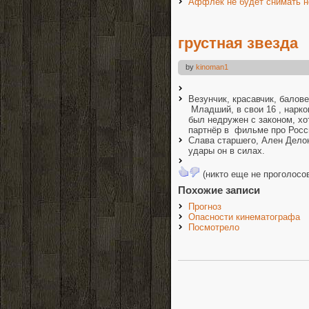
Аффлек не будет снимать н
грустная звезда
by
kinoman1
Везунчик, красавчик, балов
Младший, в свои 16 , нарк
был недружен с законом, хо
партнёр в фильме про Рос
Слава старшего, Ален Дело
удары он в силах.
(никто еще не проголосо
Похожие записи
Прогноз
Опасности кинематографа
Посмотрело