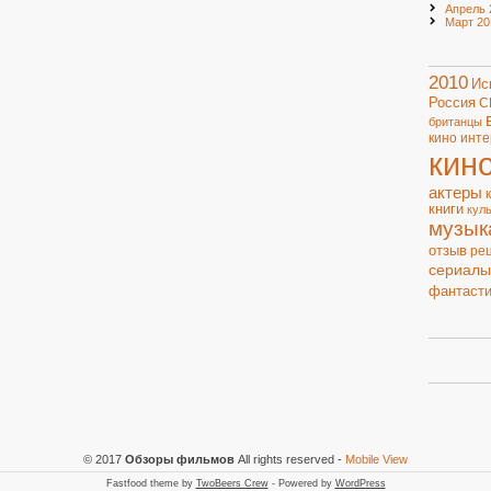
Апрель 
Март 20
2010
Ис
Россия
С
британцы
кино
инте
кин
актеры
книги
кул
музык
отзыв
ре
сериалы
фантасти
© 2017
Обзоры фильмов
All rights reserved
-
Mobile View
Fastfood theme by
TwoBeers Crew
- Powered by
WordPress