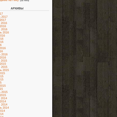
адание на Нику.
(12 835)
АРХИВЫ
17
 2017
2017
 2016
2016
 2016
ь 2016
2016
016
016
6
2016
16
 2016
2016
 2015
2015
 2015
ь 2015
2015
015
015
5
2015
15
 2015
2015
 2014
2014
 2014
ь 2014
2014
014