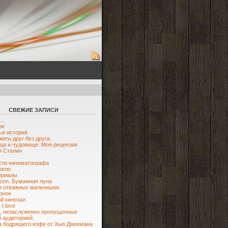
СВЕЖИЕ ЗАПИСИ
ю…
ое
я история
жить друг без друга.
ца и чудовище. Моя рецензия
и Сталин
ти кинематографа
рело
ериалы
oon. Бумажная луна
я отважных мальчишек.
рное
й кинозал
I love
, незаслуженно пропущенные
 аудиторией.
 бодрящего кофе от Хью Джекмана