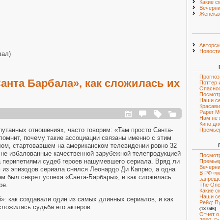
Какие с
Вечерни
Женская
Авторск
Новост
вал)
Прогноз
анта Барбала», как сложилась их
Поттер 
Опаснос
Посмот
Наши с
Красави
Paper M
Нам не 
Кино дл
путанных отношениях, часто говорим: «Там просто Санта-
Премье
 помнит, почему такие ассоциации связаны именно с этим
алом, стартовавшем на американском телевидении ровно 32
е не избалованные качественной зарубежной телепродукцией
Посмотр
 перипетиями судеб героев нашумевшего сериала. Вряд ли
Премье
Вечерни
ом из эпизодов сериала снялся Леонардо Ди Каприо, а одна
В РФ «м
чем был секрет успеха «Санта-Барбары», и как сложилась
запрещ
ре.
The One 
Какие с
Наши с
Рейд: Пу
(13 046)
Отчет о