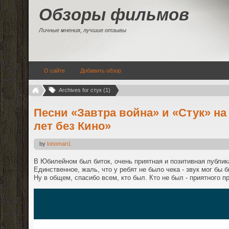
Обзоры фильмов
Личные мнения, лучшие отзывы
О сайте
Добавить обзор
Archives for стук (1)
Песни «Завтра война» и «Стук» на
лет без Кино»
by
kinoman1
В Юбилейном был биток, очень приятная и позитивная публик
Единственное, жаль, что у ребят не было чека - звук мог бы 
Ну в общем, спасибо всем, кто был. Кто не был - приятного п