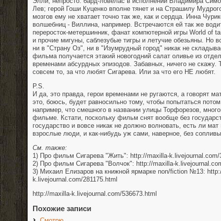
Элли, непросто: бард-ловелас в исполнении Владимира Симо
Лев; герой Гоши Куценко вполне тянет и на Страшилу Мудрог
мозгов ему не хватает точно так же, как и сердца. Инна Чури
волшебниц - Виллина, например. Встречаются ей так же води
переросток-метершинник, фанат компютерной игры World of ta
и прочие мигуны, саблезубые тигры и летучие обезьяны. Но вс
ни в "Страну Оз", ни в "Изумрудный город" никак не складыв
фильма получается этакий новогодний салат оливье из отде
временами абсурдных эпизодов. Забавных, ничего не скажу. Т
совсем то, за что любят Сигарева. Или за что его НЕ любят.
P.S.
И да, это правда, герои временами не ругаются, а говорят ма
это, боюсь, будет равносильно тому, чтобы попытаться потом
например, что смешного в названии улицы Торфорезов, много
фильме. Кстати, поскольку фильм снят вообще без государст
государство и вовсе никак не должно волновать, есть ли мат
взрослые люди, и как-нибудь уж сами, наверное, без соплив
См. также:
1) Про фильм Сигарева "Жить": http://maxilla-k.livejournal.com
2) Про фильм Сигарева "Волчок": http://maxilla-k.livejournal.c
3) Михаил Елизаров на книжной ярмарке non/fiction №13: http:/
k.livejournal.com/281175.html
http://maxilla-k.livejournal.com/536673.html
Похожие записи
Смотрю…