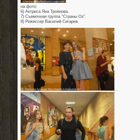
на фото:
6) Актриса Яна Троянова.
7) Съемочная группа "Страны Оз".
8) Режиссер Василий Сигарев.
...