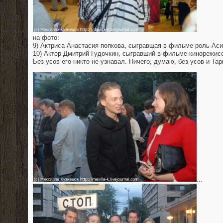
на фото:
9) Актриса Анастасия попкова, сыгравшая в фильме роль Аси
10) Актер Дмитрий Гудочкин, сыгравший в фильме кинорежисс
Без усов его никто не узнавал. Ничего, думаю, без усов и Тар
...