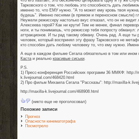
что его хватает, это бесконечно цитировать одну и ту же сл
Тарковского о том, что любовь это способность дать любимо
именно то, что ЕМУ нужно. "А то может ему кровь твоя нужна,
будешь". Именно песнями (в прямом и переносном смысле) гл
Неужели режиссеру настолько вкус отказал, что он не видит 
Алексеева герой? Как ни крути! Тем не менее, финал перевор
ноги, и ты понимаешь, что режиссер тебя попросту обманул: 
аттракционов. И ты рад такому обману. Очень рад. А еще ты 
человек, который воспринял эту фразу Тарковского не метафо
кто способен дать любому человеку то, что ему нужно. Именн
А еще в каждом фильме Сегала обязательно в том или ином 
Каста
и реально
красивые сиськи
.
P.S.
1) Пресс-конференция Российских программ 36 ММКФ: http://m
k.livejournal.com/468420.html
2) Про фильм Михаила Сегала "Рассказы": http://maxilla-k.live
http://maxilla-k.livejournal.com/468908.html
(никто еще не проголосовал)
Похожие записи
Прогноз
Опасности кинематографа
Посмотрело