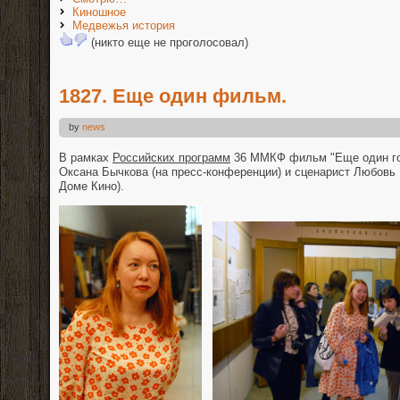
Киношное
Медвежья история
(никто еще не проголосовал)
1827. Еще один фильм.
by
news
В рамках
Российских программ
36 ММКФ фильм "Еще один го
Оксана Бычкова (на пресс-конференции) и сценарист Любовь 
Доме Кино).