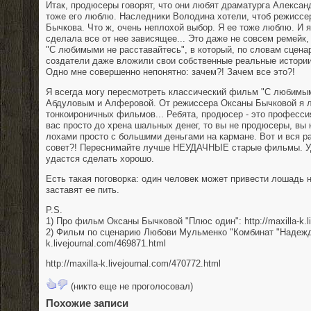
Итак, продюсеры говорят, что они любят драматурга Алексан
тоже его люблю. Наследники Володина хотели, чтоб режисс
Бычкова. Что ж, очень неплохой выбор. Я ее тоже люблю. И 
сделала все от нее зависящее... Это даже не совсем ремейк,
"С любимыми не расставайтесь", в который, по словам сцен
создатели даже вложили свои собственные реальные истории
Одно мне совершенно непонятно: зачем?! Зачем все это?!
Я всегда могу пересмотреть классический фильм "С любимым
Абдуловым и Алферовой. От режиссера Оксаны Бычковой я л
тонкоироничных фильмов... Ребята, продюсер - это профессия
вас просто до хрена шальных денег, то вы не продюсеры, вы 
лохами просто с большими деньгами на кармане. Вот и вся р
совет?! Переснимайте лучше НЕУДАЧНЫЕ старые фильмы. Уд
удастся сделать хорошо.
Есть такая поговорка: один человек может привести лошадь н
заставят ее пить.
P.S.
1) Про фильм Оксаны Бычковой "Плюс один": http://maxilla-k.li
2) Фильм по сценарию Любови Мульменко "Комбинат "Надежда""
k.livejournal.com/469871.html
http://maxilla-k.livejournal.com/470772.html
(никто еще не проголосовал)
Похожие записи