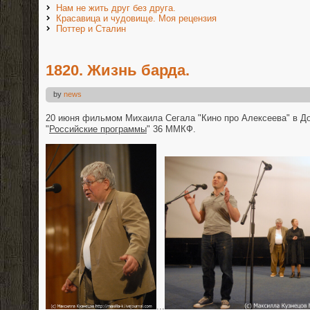
Нам не жить друг без друга.
Красавица и чудовище. Моя рецензия
Поттер и Сталин
1820. Жизнь барда.
by
news
20 июня фильмом Михаила Сегала "Кино про Алексеева" в Д
"
Российские программы
" 36 ММКФ.
...