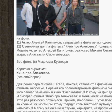
на фото:
11) Актер Алексей Капитонов, сыгравший в фильме молодого
12) Съемочная группа фильма "Кино про Алексеева" (слева н
Мошкович, актер Алексей Капитонов, режиссер Михаил Сегал,
актриса Анастасия Смоктуновская.
Все фото: (с) Максилла Кузнецов
Коротко о фильме:
Кино про Алексеева.
(без спойлеров)
Для режиссера Михала Сегала, похоже, становится фирменн
фильмы неброско. Первым его полнометражным фильмом был
кого сейчас заманишь в кино "Рассказами"?! И кому на фиг д
Я смотрел фильм "Кино про Алексеева" и меня никак не поки
этот раз режиссер лоханулся. Причем, по-полной. Шутки пре
за хрень?! Уж могли бы этому "барду" хоть тексты-то чуть-чу
написать?! К тому же он еще и стукач, карьерист, не пропуска