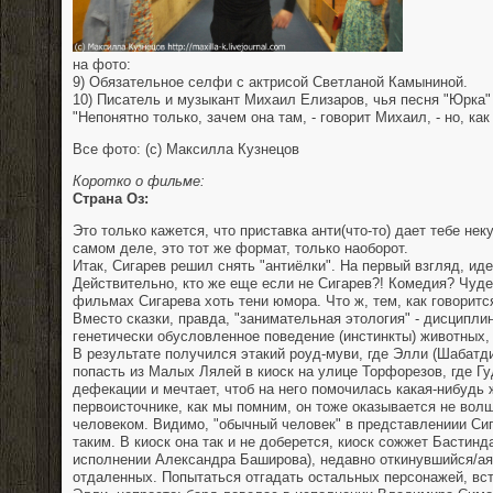
на фото:
9) Обязательное селфи с актрисой Светланой Камыниной.
10) Писатель и музыкант Михаил Елизаров, чья песня "Юрка"
"Непонятно только, зачем она там, - говорит Михаил, - но, как
Все фото: (с) Максилла Кузнецов
Коротко о фильме:
Страна Оз:
Это только кажется, что приставка анти(что-то) дает тебе не
самом деле, это тот же формат, только наоборот.
Итак, Сигарев решил снять "антиёлки". На первый взгляд, иде
Действительно, кто же еще если не Сигарев?! Комедия? Чуде
фильмах Сигарева хоть тени юмора. Что ж, тем, как говоритс
Вместо сказки, правда, "занимательная этология" - дисципли
генетически обусловленное поведение (инстинкты) животных,
В результате получился этакий роуд-муви, где Элли (Шабатд
попасть из Малых Лялей в киоск на улице Торфорезов, где Гу
дефекации и мечтает, чтоб на него помочилась какая-нибудь
первоисточнике, как мы помним, он тоже оказывается не вол
человеком. Видимо, "обычный человек" в представлениии Си
таким. В киоск она так и не доберется, киоск сожжет Бастинд
исполнении Александра Баширова), недавно откинувшийся/ая
отдаленных. Попытаться отгадать остальных персонажей, вс