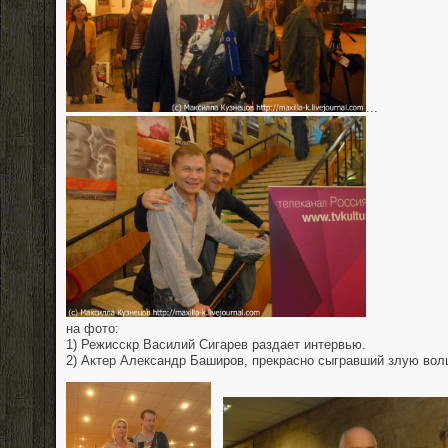
...
на фото:
1) Режисскр Василий Сигарев раздает интервью.
2) Актер Александр Баширов, прекрасно сыгравший злую вол