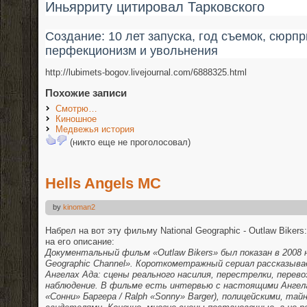
Иньярриту цитировал Тарковского
Создание: 10 лет запуска, год съемок, сюрп
перфекционизм и увольнения
http://lubimets-bogov.livejournal.com/6888325.html
Похожие записи
Смотрю…
Киношное
Медвежья история
(никто еще не проголосовал)
Hells Angels MC
by
kinoman2
Набрел на вот эту фильму National Geographic - Outlaw Bikers:
на его описание:
Документальный фильм «Outlaw Bikers» был показан в 2008 н
Geographic Channel». Короткометражный сериал рассказыва
Ангелах Ада: сцены реального насилия, перестрелки, перево
наблюдение. В фильме есть интервью с настоящими Ангел
«Сонни» Баргера / Ralph «Sonny» Barger), полицейскими, та