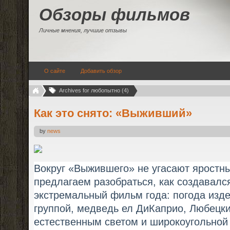
Обзоры фильмов
Личные мнения, лучшие отзывы
О сайте
Добавить обзор
Archives for любопытно (4)
Как это снято: «Выживший»
by
news
Вокруг «Выжившего» не угасают яростны
предлагаем разобраться, как создавалс
экстремальный фильм года: погода изд
группой, медведь ел ДиКаприо, Любецки
естественным светом и широкоугольной 