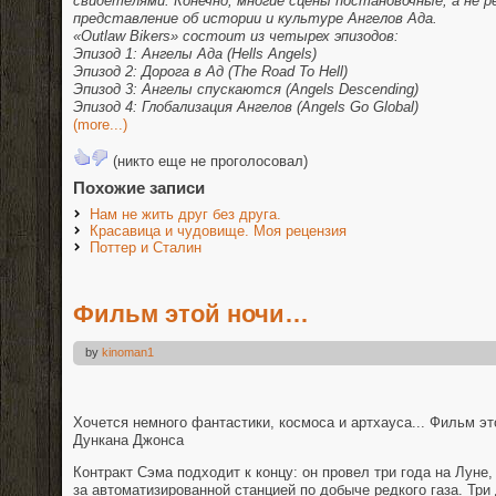
свидетелями. Конечно, многие сцены постановочные, а не р
представление об истории и культуре Ангелов Ада.
«Outlaw Bikers» состоит из четырех эпизодов:
Эпизод 1: Ангелы Ада (Hells Angels)
Эпизод 2: Дорога в Ад (The Road To Hell)
Эпизод 3: Ангелы спускаются (Angels Descending)
Эпизод 4: Глобализация Ангелов (Angels Go Global)
(more...)
(никто еще не проголосовал)
Похожие записи
Нам не жить друг без друга.
Красавица и чудовище. Моя рецензия
Поттер и Сталин
Фильм этой ночи…
by
kinoman1
Хочется немного фантастики, космоса и артхауса... Фильм э
Дункана Джонса
Контракт Сэма подходит к концу: он провел три года на Луне,
за автоматизированной станцией по добыче редкого газа. Три