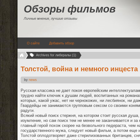
Обзоры фильмов
Личные мнения, лучшие отзывы
О сайте
Добавить обзор
Archives for либералы (1)
Толстой, война и немного инцеста
by
news
Русская классика не дает покоя европейским интеллектуалам
трудно найти ключик к душам людей, воспитанных на романах
которых, какой ужас, нет ни чернокожих, ни лесбиянок, ни да
Гвардейцы не занимаются групповым сексом со своими конями
радуги.
Всякий новый поиск стержня, на котором стоит русская душа,
изумление, но сам поиск тем не менее не заканчивается и за
главный герой похож скорее на безвольного педераста, чем н
государственного мужа, следует новый фильм, а потом еще и
Толстой оплодотворяет даже стерилизованных британцев, сня