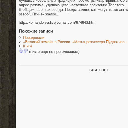
лучших либеральных традициях просмотры-квартирники. Со в
адрес режима, удушающего настоящее прочтение Толстого.
В общем, все, как всегда. Представляю, как могут те же анг
озеро". Птичек жалко...
http://komandorva.livejournal.com/874843.html
Похожие записи
Порадовали
«Великий немой» в России. «Мать» режиссера Пудовкина
К и Ч
(никто еще не проголосовал)
PAGE 1 OF 1