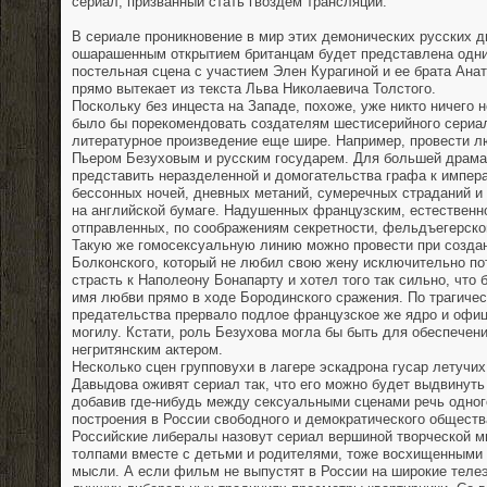
сериал, призванный стать гвоздем трансляции.
В сериале проникновение в мир этих демонических русских д
ошарашенным открытием британцам будет представлена одни
постельная сцена с участием Элен Курагиной и ее брата Анат
прямо вытекает из текста Льва Николаевича Толстого.
Поскольку без инцеста на Западе, похоже, уже никто ничего 
было бы порекомендовать создателям шестисерийного сериал
литературное произведение еще шире. Например, провести 
Пьером Безуховым и русским государем. Для большей драма
представить неразделенной и домогательства графа к импера
бессонных ночей, дневных метаний, сумеречных страданий и
на английской бумаге. Надушенных французским, естествен
отправленных, по соображениям секретности, фельдъегерско
Такую же гомосексуальную линию можно провести при созда
Болконского, который не любил свою жену исключительно по
страсть к Наполеону Бонапарту и хотел того так сильно, что 
имя любви прямо в ходе Бородинского сражения. По трагиче
предательства прервало подлое французское же ядро и офиц
могилу. Кстати, роль Безухова могла бы быть для обеспечен
негритянским актером.
Несколько сцен групповухи в лагере эскадрона гусар летучи
Давыдова оживят сериал так, что его можно будет выдвинуть
добавив где-нибудь между сексуальными сценами речь одног
построения в России свободного и демократического обществ
Российские либералы назовут сериал вершиной творческой мы
толпами вместе с детьми и родителями, тоже восхищенными 
мысли. А если фильм не выпустят в России на широкие телеэ