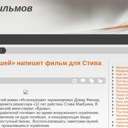
ильмов
1)
вшей» напишет фильм для Стива
Киношн
Медвежь
Нам не 
Красави
Поттер 
Прогноз
Опаснос
Посмот
Наши с
Paper M
 чей роман «Исчезнувшая» экранизировал Дэвид Финчер,
Кино дл
проекта режиссера «12 лет рабства» Стива МакКуина. В
Премье
анский мини-сериал «Вдовы».
Вечерни
The One 
рабителей погибают во время вооруженного ограбления.
Фильмы
авление на вдов погибших, а конкурирующая банда
широкой
реступный бизнес. Воспользовавшись заметками мужей,
Чашечка
 провалившееся ограбление.
Какие с