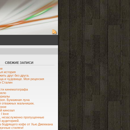
СВЕЖИЕ ЗАПИСИ
ое
я история
жить друг без друга.
ца и чудовище. Моя рецензия
и Сталин
ти кинематографа
рело
ериалы
oon. Бумажная луна
я отважных мальчишек.
рное
й кинозал
I love
, незаслуженно пропущенные
 аудиторией.
 бодрящего кофе от Хью Джекмана
мачные стиляги!