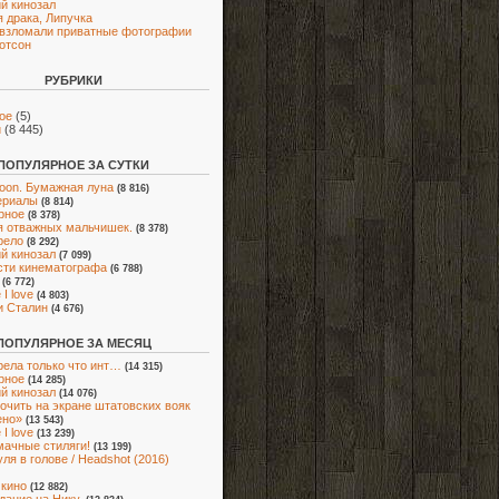
й кинозал
 драка, Липучка
взломали приватные фотографии
отсон
РУБРИКИ
ое
(5)
и
(8 445)
ПОПУЛЯРНОЕ ЗА СУТКИ
oon. Бумажная луна
(8 816)
ериалы
(8 814)
рное
(8 378)
я отважных мальчишек.
(8 378)
рело
(8 292)
й кинозал
(7 099)
ти кинематографа
(6 788)
(6 772)
I love
(4 803)
и Сталин
(4 676)
ПОПУЛЯРНОЕ ЗА МЕСЯЦ
ела только что инт…
(14 315)
рное
(14 285)
й кинозал
(14 076)
очить на экране штатовских вояк
ено»
(13 543)
I love
(13 239)
мачные стиляги!
(13 199)
ля в голове / Headshot (2016)
 кино
(12 882)