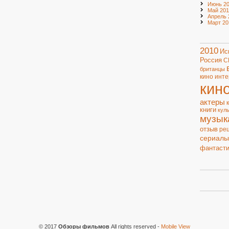
Июнь 20
Май 201
Апрель 
Март 20
2010
Ис
Россия
С
британцы
кино
инте
кин
актеры
книги
кул
музык
отзыв
ре
сериалы
фантасти
© 2017
Обзоры фильмов
All rights reserved
-
Mobile View