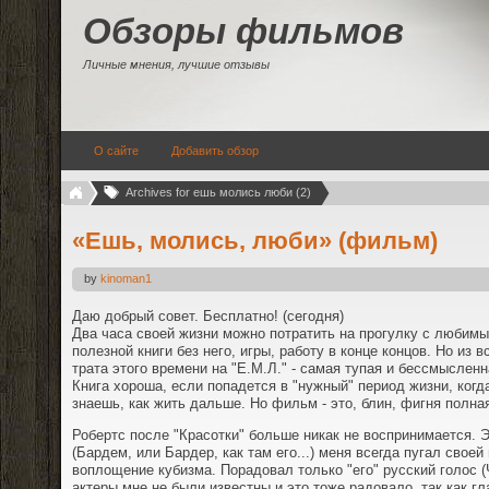
Обзоры фильмов
Личные мнения, лучшие отзывы
О сайте
Добавить обзор
Archives for ешь молись люби (2)
«Ешь, молись, люби» (фильм)
by
kinoman1
Даю добрый совет. Бесплатно! (сегодня)
Два часа своей жизни можно потратить на прогулку с любим
полезной книги без него, игры, работу в конце концов. Но из
трата этого времени на "Е.М.Л." - самая тупая и бессмысленн
Книга хороша, если попадется в "нужный" период жизни, когд
знаешь, как жить дальше. Но фильм - это, блин, фигня полна
Робертс после "Красотки" больше никак не воспринимается. Э
(Бардем, или Бардер, как там его...) меня всегда пугал свое
воплощение кубизма. Порадовал только "его" русский голос 
актеры мне не были известны и это тоже радовало, так как гла