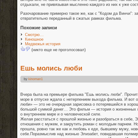
отдыхали, не привязывая мысленно каждого из них к уже сос
Разочарование примерно такое же, как с "Кодом да Винчи": 
отвратительно переданный в сжатых рамках фильма.
Похожие записи
Смотрю…
Киношное
Медвежья история
(никто еще не проголосовал)
Ешь молись люби
by
kinoman1
Вчера была на премьере фильма "Ешь молись люби". Прочита
море в отпуске ждала с нетерпением выхода фильма. И вот о
люби» — это не очередная зарисовка о потерявшейся в хоро
большой суммой денег… Это фильм — история о жизненных ц
о внутреннем мире и о человеческой силе.
Желая расстаться с прошлой жизнью и разобраться в себе, Э
отношения с мужем, и закрутить роман с молодым парнем. Н
прошла, ровно так же как и любовь к еде, бывшему мужу, нов
себе.Поразмыслив над жизнью Элизабет, повидавшая полмира