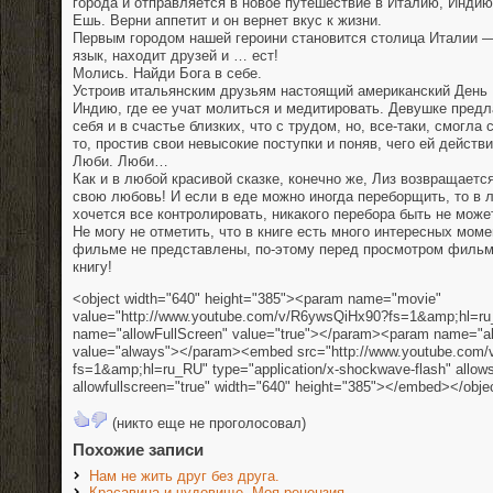
города и отправляется в новое путешествие в Италию, Индию
Ешь. Верни аппетит и он вернет вкус к жизни.
Первым городом нашей героини становится столица Италии —
язык, находит друзей и … ест!
Молись. Найди Бога в себе.
Устроив итальянским друзьям настоящий американский День 
Индию, где ее учат молиться и медитировать. Девушке предл
себя и в счастье близких, что с трудом, но, все-таки, смогла
то, простив свои невысокие поступки и поняв, чего ей действ
Люби. Люби…
Как и в любой красивой сказке, конечно же, Лиз возвращаетс
свою любовь! И если в еде можно иногда переборщить, то в 
хочется все контролировать, никакого перебора быть не може
Не могу не отметить, что в книге есть много интересных мом
фильме не представлены, по-этому перед просмотром фильм
книгу!
<object width="640" height="385"><param name="movie"
value="http://www.youtube.com/v/R6ywsQi
Hx90?fs=1&amp;hl=r
name="allowFullScreen" value="true"></param><param name="al
value="always"></param><embed src="http://www.youtube.com
fs=1&amp;hl=ru_RU" type="application/x-shockwave-flash" allow
allowfullscreen="true" width="640" height="385"></embed></obje
(никто еще не проголосовал)
Похожие записи
Нам не жить друг без друга.
Красавица и чудовище. Моя рецензия