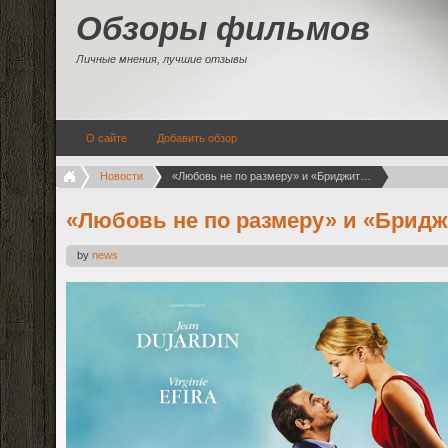
Обзоры фильмов
Личные мнения, лучшие отзывы
О сайте
Добавить обзор
Новости
«Любовь не по размеру» и «Бриджит Джонс»
«Любовь не по размеру» и «Брид
by
news