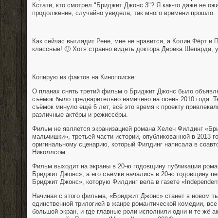
Кстати, кто смотрел "Бриджит Джонс 3"? Я как-то даже не ож
продолжение, случайно увидела, так много времени прошло.
Как сейчас выглядит Рене, мне не нравится, а Колин Фёрт и 
классные! 🙂 Хотя странно видеть доктора Дерека Шепарда,
Копирую из фактов на Кинопоиске:
О планах снять третий фильм о Бриджит Джонс было объявлен
съёмок было предварительно намечено на осень 2010 года. Т
съёмок минуло ещё 6 лет, всё это время к проекту привлекали
различные актёры и режиссёры.
Фильм не является экранизацией романа Хелен Филдинг «Бр
мальчишки», третьей части истории, опубликованной в 2013 го
оригинальному сценарию, который Филдинг написала в соавт
Николлсом.
Фильм выходит на экраны в 20-ю годовщину публикации ром
Бриджит Джонс», а его съёмки начались в 20-ю годовщину п
Бриджит Джонс», которую Филдинг вела в газете «Independen
Начиная с этого фильма, «Бриджит Джонс» станет в новом ты
единственной трилогией в жанре романтической комедии, все
большой экран, и где главные роли исполнили одни и те жё а