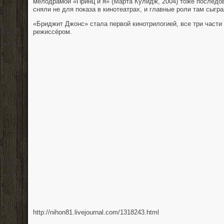
мелодрамой «Принц и я» (Марта Кулидж, 2004) тоже последо
сняли не для показа в кинотеатрах, и главные роли там сыгр
«Бриджит Джонс» стала первой кинотрилогией, все три части
режиссёром.
http://nihon81.livejournal.com/1318243.html