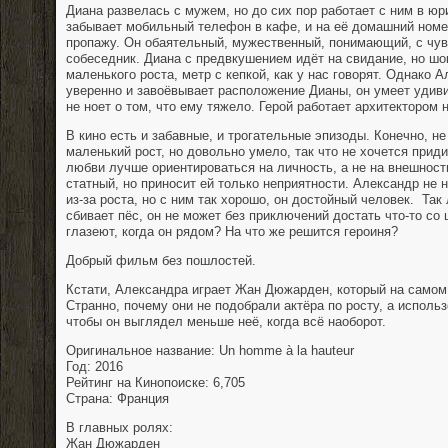
Диана развелась с мужем, но до сих пор работает с ним в юр
забывает мобильный телефон в кафе, и на её домашний номер
пропажу. Он обаятельный, мужественный, понимающий, с чу
собеседник. Диана с предвкушением идёт на свидание, но шо
маленького роста, метр с кепкой, как у нас говорят. Однако 
уверенно и завоёвывает расположение Дианы, он умеет удиви
не ноет о том, что ему тяжело. Герой работает архитектором 
В кино есть и забавные, и трогательные эпизоды. Конечно, н
маленький рост, но довольно умело, так что не хочется приди
любви лучше ориентироваться на личность, а не на внешнос
статный, но приносит ей только неприятности. Александр не 
из-за роста, но с ним так хорошо, он достойный человек. Так 
сбивает пёс, он не может без приключений достать что-то с
глазеют, когда он рядом? На что же решится героиня?
Добрый фильм без пошлостей.
Кстати, Александра играет Жан Дюжарден, который на самом д
Странно, почему они не подобрали актёра по росту, а испол
чтобы он выглядел меньше неё, когда всё наоборот.
Оригинальное название: Un homme à la hauteur
Год: 2016
Рейтинг на Кинопоиске: 6,705
Страна: Франция
В главных ролях:
Жан Дюжарден