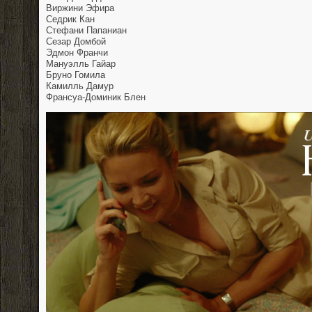
Виржини Эфира
Седрик Кан
Стефани Папаниан
Сезар Домбой
Эдмон Франчи
Мануэлль Гайар
Бруно Гомила
Камилль Дамур
Франсуа-Доминик Блен