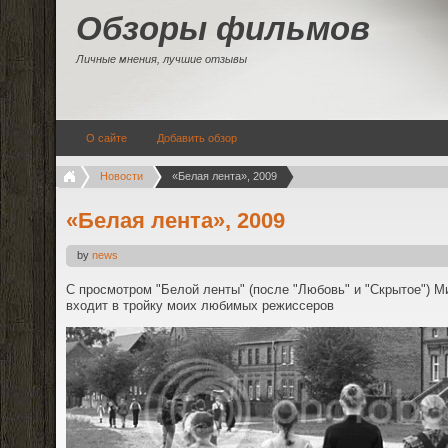
Обзоры фильмов
Личные мнения, лучшие отзывы
О сайте
Добавить обзор
Новости
«Белая лента», 2009
«Белая лента», 2009
by
news
С просмотром "Белой ленты" (после "Любовь" и "Скрытое") М
входит в тройку моих любимых режиссеров