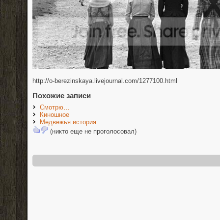
http://o-berezinskaya.livejournal.com/1277100.html
Похожие записи
Смотрю…
Киношное
Медвежья история
(никто еще не проголосовал)