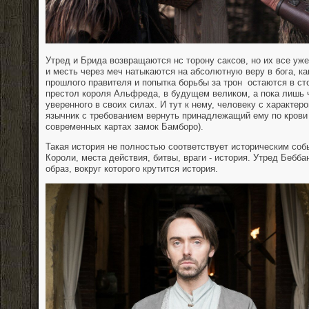
Утред и Брида возвращаются нс торону саксов, но их все уж
и месть через меч натыкаются на абсолютную веру в бога, ка
прошлого правителя и попытка борьбы за трон остаются в ст
престол короля Альфреда, в будущем великом, а пока лишь 
уверенного в своих силах. И тут к нему, человеку с характер
язычник с требованием вернуть принадлежащий ему по крови
современных картах замок Бамборо).
Такая история не полностью соответствует историческим собы
Короли, места действия, битвы, враги - история. Утред Бебба
образ, вокруг которого крутится история.