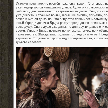
История начинается с времён правления короля Этельреда-пе
уже подвергаются нападениям данов. Одного из саксонских п
рабство. Даны оказываются странными людьми. Они до сих по
уже дикость. Странные воины, любящие выпить, погулять, п
вечер и биться до конца. Это общество принимает мальчишку
юный Утред и девочка Брида растут среди данов, принимают 
свою душу. Они в душе уже даны, но для других данов они о
время. Утред и Брида познают не только культуру, но и общи
человечества. Жажда власти делает с людьми многое. Преда
вариантов. Отдельной строкой идут предательства, в котор
другого человека.