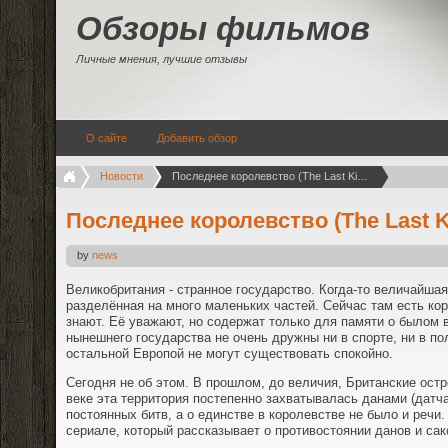
Обзоры фильмов
Личные мнения, лучшие отзывы
О сайте
Добавить обзор
Новости
Последнее королевство (The Last Kingdom, 2015)
Последнее королевство (The Last K
by
news
Великобритания - странное государство. Когда-то величайшая
разделённая на много маленьких частей. Сейчас там есть кор
знают. Её уважают, но содержат только для памяти о былом 
нынешнего государства не очень дружны ни в спорте, ни в по
остальной Европой не могут существовать спокойно.
Сегодня не об этом. В прошлом, до величия, Британские ост
веке эта территория постепенно захватывалась данами (датч
постоянных битв, а о единстве в королевстве не было и речи
сериале, который рассказывает о противостоянии данов и сак