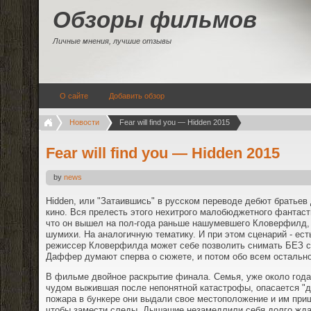
Обзоры фильмов
Личные мнения, лучшие отзывы
О сайте
Добавить обзор
Новости
Fear will find you — Hidden 2015
Fear will find you — Hidden 2015
by
news
Hidden, или "Затаившись" в русском переводе дебют братье
кино. Вся прелесть этого нехитрого малобюджетного фантасти
что он вышел на пол-года раньше нашумевшего Кловерфилд, 
шумихи. На аналогичную тематику. И при этом сценарий - ест
режиссер Кловерфилда может себе позволить снимать БЕЗ сц
Даффер думают сперва о сюжете, и потом обо всем остальн
В фильме двойное раскрытие финала. Семья, уже около года
чудом выжившая после непонятной катастрофы, опасается "д
пожара в бункере они выдали свое местоположение и им при
чтобы замести следы. Дышашие незамедлили себя долго жда