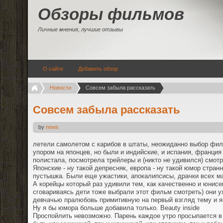
Обзоры фильмов
Личные мнения, лучшие отзывы
О сайте
Добавить обзор
Новости
Совсем забыла рассказать
Совсем забыла рассказать
by
news
летели самолетом с карибов в штаты, неожиданно выбор фи
упором на японцев, но были и индийские, и испания, франция
полистала, посмотрела трейлеры и (никто не удивился) смот
Японские - ну такой депресняк, европа - ну такой юмор стран
пустышка. Были еще ужастики, апокалипсисы, драчки всех ма
А корейцы который раз удивили тем, как качественно и юнисе
сговариваясь дети тоже выбрали этот фильм смотреть) они у
девчачью пралюбовь примитивную на первый взгляд тему и я
Ну я бы юмора больше добавила только. Beauty inside
Проспойлить невозможно. Парень каждое утро просыпается в