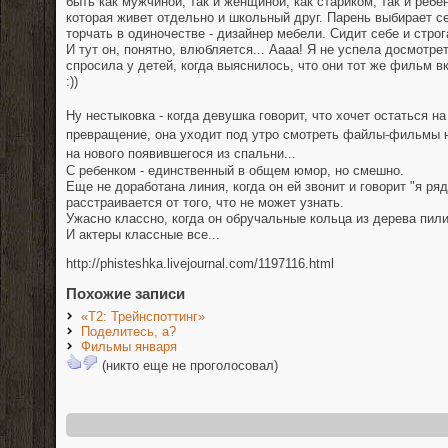
быть как мужчиной, так и женщиной, как стариком, так и ребе
которая живет отдельно и школьный друг. Парень выбирает се
торчать в одиночестве - дизайнер мебели. Сидит себе и строг
И тут он, понятно, влюбляется... Аааа! Я не успела досмотр
спросила у детей, когда выяснилось, что они тот же фильм в
:))
Ну нестыковка - когда девушка говорит, что хочет остаться н
превращение, она уходит под утро смотреть файлы-фильмы н
на нового появившегося из спальни...
C ребенком - единственный в общем юмор, но смешно.
Еще не доработана линия, когда он ей звонит и говорит "я ряд
расстраивается от того, что не может узнать.
Ужасно классно, когда он обручальные кольца из дерева пили
И актеры классные все...
http://phisteshka.livejournal.com/1197116.html
Похожие записи
«Т2: Трейнспоттинг»
Поделитесь, а?
Фильмы января
(никто еще не проголосовал)