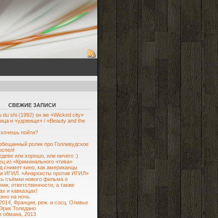
СВЕЖИЕ ЗАПИСИ
 du shi (1992) он же «Wicked city»
ица и чудовище» / «Beauty and the
 хочешь пойти?
 обещанный ролик про Голливудское
оспел!
деве или хорошо, или ничего :)
ец из «Криминального чтива»
д снимет кино, как американцы
и ИГИЛ. «Анархисты против ИГИЛ»
ь съёмки нового фильма о
нии, ответственности, а также
ах и кавказцах!
кино на ночь
2014, Франция, реж. и сосц. Оливье
Эрик Толедано
 обмана, 2013