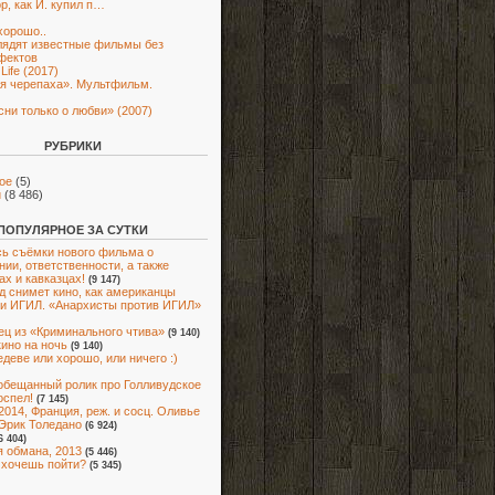
ор, как И. купил п…
хорошо..
лядят известные фильмы без
фектов
Life (2017)
я черепаха». Мультфильм.
сни только о любви» (2007)
РУБРИКИ
ое
(5)
и
(8 486)
ПОПУЛЯРНОЕ ЗА СУТКИ
ь съёмки нового фильма о
нии, ответственности, а также
ах и кавказцах!
(9 147)
д снимет кино, как американцы
и ИГИЛ. «Анархисты против ИГИЛ»
ец из «Криминального чтива»
(9 140)
кино на ночь
(9 140)
деве или хорошо, или ничего :)
 обещанный ролик про Голливудское
оспел!
(7 145)
2014, Франция, реж. и сосц. Оливье
Эрик Толедано
(6 924)
6 404)
 обмана, 2013
(5 446)
 хочешь пойти?
(5 345)