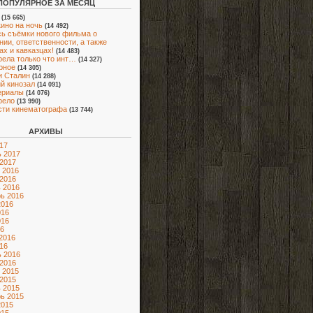
ПОПУЛЯРНОЕ ЗА МЕСЯЦ
(15 665)
кино на ночь
(14 492)
ь съёмки нового фильма о
нии, ответственности, а также
ах и кавказцах!
(14 483)
ела только что инт…
(14 327)
рное
(14 305)
и Сталин
(14 288)
й кинозал
(14 091)
ериалы
(14 076)
рело
(13 990)
ти кинематографа
(13 744)
АРХИВЫ
17
 2017
2017
 2016
2016
 2016
ь 2016
2016
016
016
6
2016
16
 2016
2016
 2015
2015
 2015
ь 2015
2015