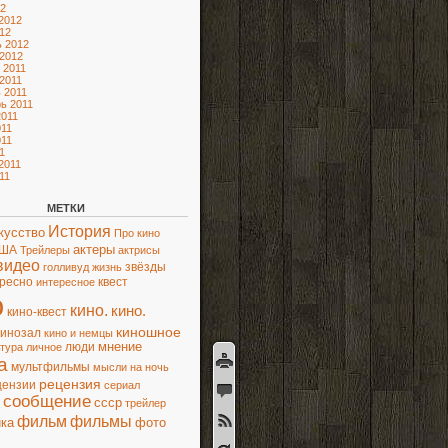
2
2012
12
 2012
2012
 2011
2011
 2011
ь 2011
2011
11
11
1
2011
11
МЕТКИ
История
кусство
Про кино
актеры
ША
Трейлеры
актрисы
видео
звёзды
голливуд
жизнь
ресно
квест
интересное
о
кино.
кино.
кино-квест
киношное
кинозал
кино и немцы
люди
мнение
ьтура
личное
а
мультфильмы
мысли
на ночь
рецензия
цензии
сериал
сообщение
ссср
трейлер
фильм
фильмы
ка
фото