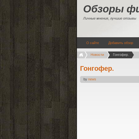
Обзоры ф
Личные мнения, лучшие отзывы
О сайте
Добавить обзор
Новости
Гонгофер.
Гонгофер.
by
news