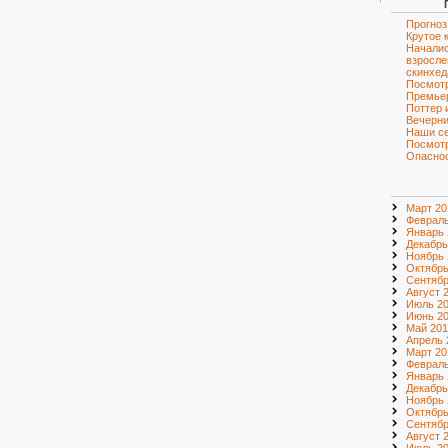
Прогноз
Крутое 
Началис
взросле
скинхед
Посмотр
Премье
Поттер 
Вечерни
Наши с
Посмот
Опаснос
Март 20
Февраль
Январь 
Декабрь
Ноябрь 
Октябрь
Сентябр
Август 
Июль 2
Июнь 2
Май 201
Апрель 
Март 20
Февраль
Январь 
Декабрь
Ноябрь 
Октябрь
Сентябр
Август 