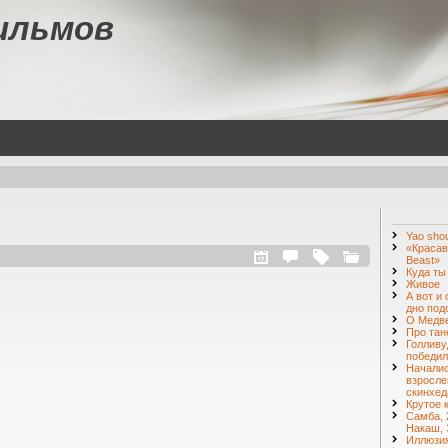
ильмов
Yao shou
«Красав
Beast»
Куда ты
Живое
А вот и
дно под
О Медве
Про тан
Голливу
победил
Началис
взросле
скинхед
Крутое 
Самба, 
Накаш, 
Иллюзия