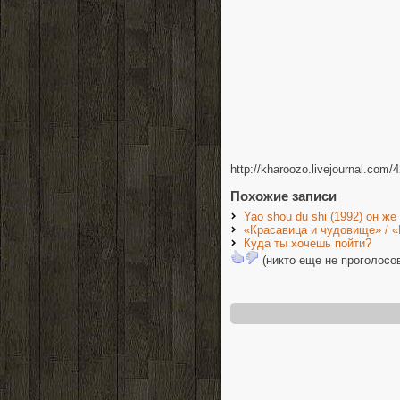
http://kharoozo.livejournal.com/
Похожие записи
Yao shou du shi (1992) он же
«Красавица и чудовище» / «
Куда ты хочешь пойти?
(никто еще не проголосо