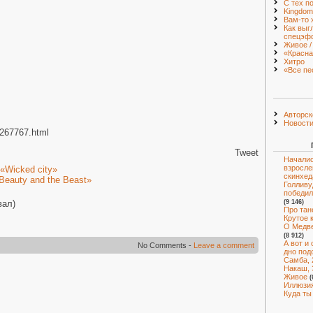
С тех п
Kingdom
Вам-то 
Как выг
спецэф
Живое / 
«Красна
Хитро
«Все пе
Авторск
Новост
4267767.html
Tweet
Началис
взросле
 «Wicked city»
скинхед
Beauty and the Beast»
Голливу
победил
(9 146)
вал)
Про тан
Крутое 
О Медве
(8 912)
А вот и
No Comments -
Leave a comment
дно под
Самба, 
Накаш, 
Живое
(
Иллюзия
Куда ты