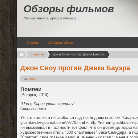
Обзоры фильмов
Личные мнения, лучшие отзывы
О сайте
Добавить обзор
Новости
Джон Сноу против Джека Бауэра
Джон Сноу против Джека Бауэра
by
news
Помпеи
(Pompeii, 2014)
"Пол у Карла украл картину"
Скороговорка
Уж как только я ни стебался над последним сезоном "Спартака
glushkov.livejournal.com/99770.html и http://roman-glushkov.livej
ни высмеивал в частности тот факт, что он довел до маразма
художественный стиль "300 спартанцев" Зака Снайдера, а по
"Спартак" свое грязное дело! А именно - создал у меня в гол