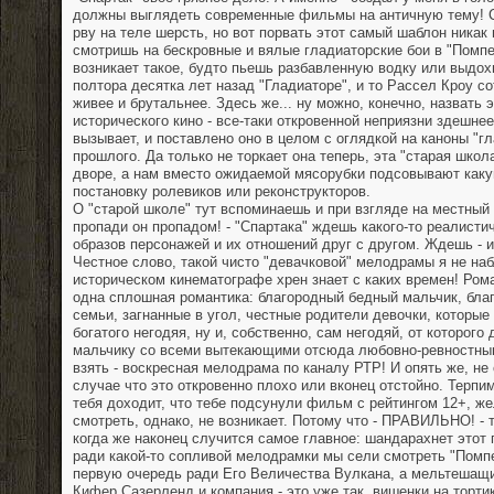
должны выглядеть современные фильмы на античную тему! 
рву на теле шерсть, но вот порвать этот самый шаблон никак 
смотришь на бескровные и вялые гладиаторские бои в "Помп
возникает такое, будто пьешь разбавленную водку или выдох
полтора десятка лет назад "Гладиаторе", и то Рассел Кроу с
живее и брутальнее. Здесь же... ну можно, конечно, назвать
исторического кино - все-таки откровенной неприязни здешне
вызывает, и поставлено оно в целом с оглядкой на каноны "
прошлого. Да только не торкает она теперь, эта "старая школа
дворе, а нам вместо ожидаемой мясорубки подсовывают как
постановку ролевиков или реконструкторов.
О "старой школе" тут вспоминаешь и при взгляде на местный 
пропади он пропадом! - "Спартака" ждешь какого-то реалисти
образов персонажей и их отношений друг с другом. Ждешь - 
Честное слово, такой чисто "девачковой" мелодрамы я не н
историческом кинематографе хрен знает с каких времен! Рома
одна сплошная романтика: благородный бедный мальчик, благ
семьи, загнанные в угол, честные родители девочки, которы
богатого негодяя, ну и, собственно, сам негодяй, от которого
мальчику со всеми вытекающими отсюда любовно-ревностным
взять - воскресная мелодрама по каналу РТР! И опять же, не
случае что это откровенно плохо или вконец отстойно. Терпим
тебя доходит, что тебе подсунули фильм с рейтингом 12+, же
смотреть, однако, не возникает. Потому что - ПРАВИЛЬНО! -
когда же наконец случится самое главное: шандарахнет этот 
ради какой-то сопливой мелодрамки мы сели смотреть "Помп
первую очередь ради Его Величества Вулкана, а мельтешащи
Кифер Сазерленд и компания - это уже так, вишенки на тортике