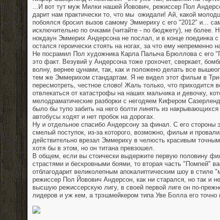
...И вот тут муж Милки нашей Йовович, режиссер Пол Андерс
дарит нам практически то, что мы ожидали! Ай, какой молодца
побоялся бросил вызов самому Эммериху с его "2012" и... сам
исключительно по очками (читайте - по бюджету), не более. Н
нокдаун Эммерих Андерсона не послал, и в конце поединка с
остался героически стоять на ногах, за что ему непременно н
Не посрамил Пол художника Карла Палыча Брюллова с его "
это факт. Везувий у Андерсона тоже грохочет, сверкает, бомбит
волну, вернее цунами, так, как и положено делать все вышео
тем же Эммерихом стандартам. Я не видел этот фильм в Три-
пересмотреть, честное слово! Жаль только, что приходится 
отвлекаться от катастрофы на наших мальчика и девочку, ко
мелодраматические разборки с негодяем Кифером Сазерлендо
было бы тупо забить на него болти линять из накрывающихся
автобусы ходят и нет пробок на дорогах.
Ну и отдельное спасибо Андерсону за финал. С его стороны 
смелый поступок, из-за которого, возможно, фильм и провали
действительно врезал Эммериху в челюсть красивым точным 
хотя бы в этом, но он титана превзошел.
В общем, если вы стоически выдержите первую половину фи
страстями и бескровными боями, то вторая часть "Помпей" ва
отблагодарит великолепным апокалиптическим шоу в стиле "м
режиссер Пол Йовович Андерсон, как ни старался, но так и 
высшую режиссерскую лигу, в своей первой лиге он по-прежн
лидеров и уж кем, а трэшмейкером типа Уве Болла его точно 