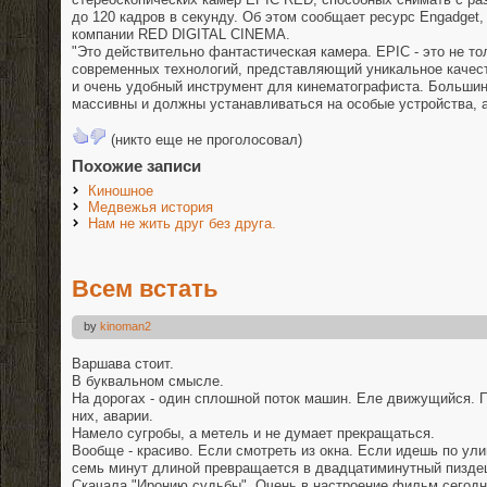
до 120 кадров в секунду. Об этом сообщает ресурс Engadget,
компании RED DIGITAL CINEMA.
"Это действительно фантастическая камера. EPIC - это не то
современных технологий, представляющий уникальное качест
и очень удобный инструмент для кинематографиста. Большин
массивны и должны устанавливаться на особые устройства,
(никто еще не проголосовал)
Похожие записи
Киношное
Медвежья история
Нам не жить друг без друга.
Всем встать
by
kinoman2
Варшава стоит.
В буквальном смысле.
На дорогах - один сплошной поток машин. Еле движущийся. 
них, аварии.
Намело сугробы, а метель и не думает прекращаться.
Вообще - красиво. Если смотреть из окна. Если идешь по ули
семь минут длиной превращается в двадцатиминутный пиздец
Скачала "Иронию судьбы". Очень в настроение фильм сегодн