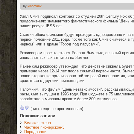
by
kinoman2
Уилл Смит подписал контракт со студией 20th Century Fox об 
продолжениях знаменитого фантастического фильма "День не
пишет ресурс IESB.net.
Съемки обоих фильмов будут проходить одновременно и начну
первой половине 2011 года, после того как Смит снимется в 
черном" или в драме "Город под парусами".
Режиссером проекта станет Роланд Эммерих, снявший ориги
инопланетных захватчиков на Землю.
Ранее сам режиссер утверждал, что действие сиквела будет
примерно через 12-14 лет после событий первой части. Эммер
новое вторжение организовано той же расой инопланетян, ил
сражаться с другими пришельцами.
Напомним, что фильм "День независимости", рассказывающи
расы, был выпущен в 1996 году. При бюджете в 75 миллионо
заработала в мировом прокате более 800 миллионов.
(никто еще не проголосовал)
Похожие записи
Великая стена
Частное пионерское-3
Порадовали