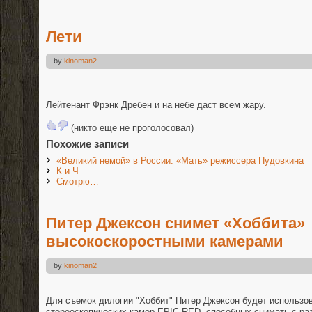
Лети
by
kinoman2
Лейтенант Фрэнк Дребен и на небе даст всем жару.
(никто еще не проголосовал)
Похожие записи
«Великий немой» в России. «Мать» режиссера Пудовкина
К и Ч
Смотрю…
Питер Джексон снимет «Хоббита»
высокоскоростными камерами
by
kinoman2
Для съемок дилогии "Хоббит" Питер Джексон будет использо
стереоскопических камер EPIC RED, способных снимать с ра