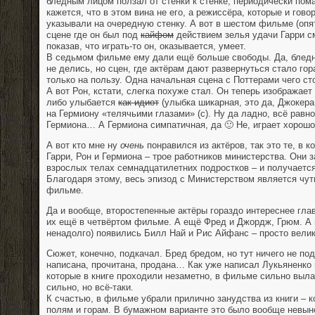
бледным лицом ползал от стенки к стенке, периодически пом
кажется, что в этом вина не его, а режиссёра, которые и гово
указывали на очередную стенку. А вот в шестом фильме (опя
сцене где он был под
кайфом
действием зелья удачи Гарри с
показав, что играть-то он, оказывается, умеет.
В седьмом фильме ему дали ещё больше свободы. Да, бледн
не делись, но сцен, где актёрам дают развернуться стало го
только на пользу. Одна начальная сцена с Поттерами чего ст
А вот Рон, кстати, слегка похуже стал. Он теперь изображает
либо улыбается
как идиот
(улыбка шикарная, это да, Джокера 
на Гермиону «телячьими глазами» (с). Ну да ладно, всё равн
Гермиона… А Гермиона симпатичная, да 🙂 Не, играет хорошо
А вот кто мне ну
очень
понравился из актёров, так это те, в 
Гарри, Рон и Гермиона – трое работников министерства. Они 
взрослых телах семнадцатилетних подростков – и получается
Благодаря этому, весь эпизод с Министерством является чут
фильме.
Да и вообще, второстепенные актёры гораздо интереснее гл
их ещё в четвёртом фильме. А ещё Фред и Джордж, Грюм. А 
ненадолго) появились Билл Най и Рис Айфанс – просто вели
Сюжет, конечно, подкачал. Бред бредом, но тут ничего не по
написана, прочитана, продана… Как уже написал Лукьяненко 
которые в книге проходили незаметно, в фильме сильно выла
сильно, но всё-таки.
К счастью, в фильме убрали прилично занудства из книги – к
полям и горам. В бумажном варианте это было вообще невыно