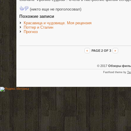
(никто еще не проголосовал)
Похожие записи
Красавица и чудовище. Моя рецензия
Поттер и Сталин
Прогноз
«
PAGE 2 OF 3
»
© 2017
Обзоры фил
Fastfood theme by
Tw