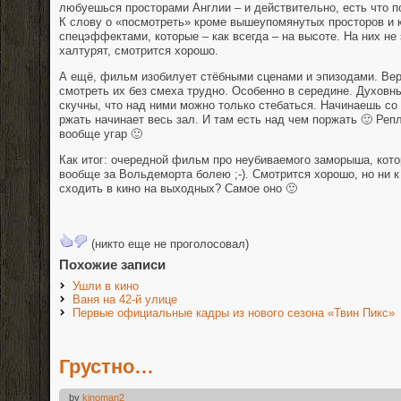
любуешься просторами Англии – и действительно, есть что п
К слову о «посмотреть» кроме вышеупомянутых просторов и 
спецэффектами, которые – как всегда – на высоте. На них не 
халтурят, смотрится хорошо.
А ещё, фильм изобилует стёбными сценами и эпизодами. Верн
смотреть их без смеха трудно. Особенно в середине. Духовн
скучны, что над ними можно только стебаться. Начинаешь со 
ржать начинает весь зал. И там есть над чем поржать 🙂 Реп
вообще угар 🙂
Как итог: очередной фильм про неубиваемого заморыша, котор
вообще за Вольдеморта болею ;-). Смотрится хорошо, но ни к
сходить в кино на выходных? Самое оно 🙂
(никто еще не проголосовал)
Похожие записи
Ушли в кино
Ваня на 42-й улице
Первые официальные кадры из нового сезона «Твин Пикс»
Грустно…
by
kinoman2