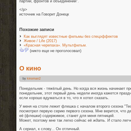
партий, фронтов и объединений".
</p>
источник на Говорит Донецк
Похожие записи
Как выглядят известные фильмы без спецэффектов
Живое / Life (2017)
«Красная черепаха». Мультфильм.
(никто еще не проголосовал)
О кино
by
kinoman2
Понедельник - тяжёлый день. Но когда вся жизнь начинает пр
понедельник, этот первый день недели иногда кажется праздн
если хорошо вдуматься в то, что я хотел сказать.
У меня на столе лежит флешка с началом второго сезона "Те
посмотрел первую серию первого сезона. Мне верится, что де
её (флешки) содержимое, станет для меня пятницей.
Может, поэтому мне так легко сейчас её
ждать
. И стало лег
А сериал, к слову... Он отличный.