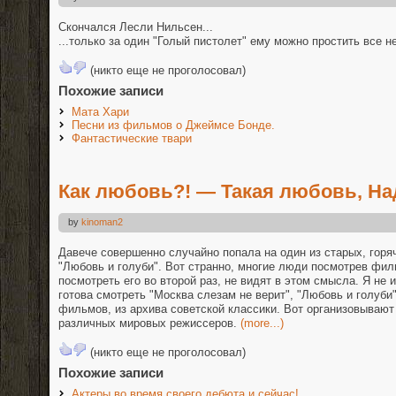
Скончался Лесли Нильсен...
...только за один "Голый пистолет" ему можно простить все 
(никто еще не проголосовал)
Похожие записи
Мата Хари
Песни из фильмов о Джеймсе Бонде.
Фантастические твари
Как любовь?! — Такая любовь, На
by
kinoman2
Давече совершенно случайно попала на один из старых, гор
"Любовь и голуби". Вот странно, многие люди посмотрев фил
посмотреть его во второй раз, не видят в этом смысла. Я не и
готова смотреть "Москва слезам не верит", "Любовь и голуби
фильмов, из архива советской классики. Вот организовывают
различных мировых режиссеров.
(more...)
(никто еще не проголосовал)
Похожие записи
Актеры во время своего дебюта и сейчас!