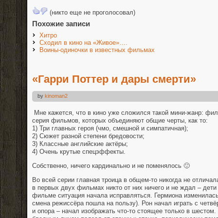
(никто еще не проголосовал)
Похожие записи
Хитро
Сходил в кино на «Живое»….
Воины-одиночки в известных фильмах
«Гарри Поттер и дары смерти»
by
kinoman2
Мне кажется, что в кино уже сложился такой мини-жанр: фил
серия фильмов, которых объединяют общие черты, как то:
1) Три главных героя (чмо, смешной и симпатичная);
2) Сюжет разной степени бредовости;
3) Классные английские актёры;
4) Очень крутые спецэффекты.
Собственно, ничего кардинально и не поменялось 🙂
Во всей серии главная троица в общем-то никогда не отличал
в первых двух фильмах никто от них ничего и не ждал – дети 
фильме ситуация начала исправляться. Гермиона изменилась
смена режиссёра пошла на пользу). Рон начал играть с четвё
и опора – начал изображать что-то стоящее только в шестом.