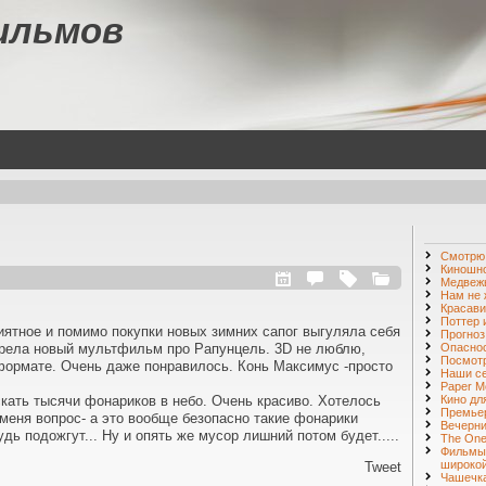
ильмов
Смотр
Киношн
Медвежь
Нам не 
Красави
Поттер 
ятное и помимо покупки новых зимних сапог выгуляла себя
Прогноз
трела новый мультфильм про Рапунцель. 3D не люблю,
Опаснос
Посмот
формате. Очень даже понравилось. Конь Максимус -просто
Наши с
Paper M
кать тысячи фонариков в небо. Очень красиво. Хотелось
Кино дл
Премье
 меня вопрос- а это вообще безопасно такие фонарики
Вечерни
удь подожгут... Ну и опять же мусор лишний потом будет.....
The One 
Фильмы
широкой
Tweet
Чашечка