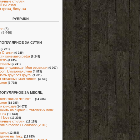
мачные стиляги!
й кинозал
 драка, Липучка
РУБРИКИ
ое
(5)
и
(8 446)
ПОПУЛЯРНОЕ ЗА СУТКИ
(6 251)
и Сталин
(6 249)
ти кинематографа
(6 248)
рело
(6 245)
ериалы
(6 241)
ца и чудовище. Моя рецензия
(6 067)
oon. Бумажная луна
(4 873)
жить друг без друга.
(3 781)
я отважных мальчишек.
(3 739)
рное
(3 738)
ПОПУЛЯРНОЕ ЗА МЕСЯЦ
ела только что инт…
(14 315)
рное
(14 285)
й кинозал
(14 076)
очить на экране штатовских вояк
ено»
(13 543)
I love
(13 239)
мачные стиляги!
(13 199)
ля в голове / Headshot (2016)
 кино
(12 883)
адание на Нику.
(12 835)