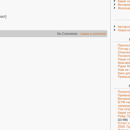
Какие с
Вечерни
Женская
вал)
Авторск
Новост
No Comments -
Leave a comment
Прогноз
Поттер 
Опаснос
Посмот
Наши с
Красави
Paper M
Нам не 
Кино дл
Премье
Посмотр
Премье
Вечерни
В РФ «м
запрещ
The One 
Какие с
Рейд: Пу
(13 046)
Отчет о
2550. Г