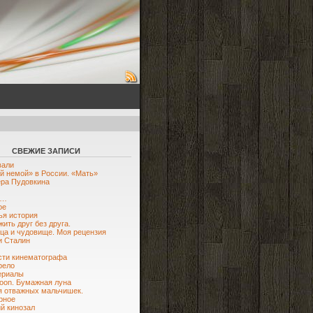
СВЕЖИЕ ЗАПИСИ
вали
й немой» в России. «Мать»
ра Пудовкина
ю…
ое
я история
жить друг без друга.
ца и чудовище. Моя рецензия
и Сталин
ти кинематографа
рело
ериалы
oon. Бумажная луна
я отважных мальчишек.
рное
й кинозал