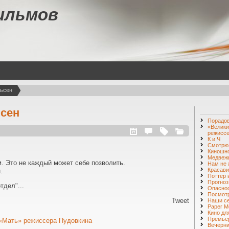
ильмов
ьсен
сен
Порадо
«Велики
режиссе
К и Ч
Смотр
Киношн
Медвежь
. Это не каждый может себе позволить.
Нам не 
Красави
.
Поттер 
Прогноз
тдел"...
Опаснос
Посмот
Tweet
Наши с
Paper M
Кино дл
Премье
 «Мать» режиссера Пудовкина
Вечерни