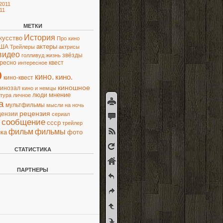
2011
11
МЕТКИ
История
кусство
Про кино
актеры
ША
Трейлеры
актрисы
видео
звёзды
голливуд
жизнь
ресно
квест
интересное
о
кино.
кино.
кино-квест
киношное
кинозал
кино и немцы
люди
мнение
ьтура
личное
а
мультфильмы
мысли
на ночь
рецензия
цензии
сериал
сообщение
ссср
трейлер
фильм
фильмы
ка
фото
СТАТИСТИКА
ПАРТНЕРЫ