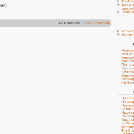
The One 
Фильмы
вал)
широкой
Чашечка
No Comments -
Leave a comment
Авторск
Новост
Медвежь
Нам не 
Киношн
Красави
Поттер 
Прогноз
Смотр
Опаснос
Посмот
К и Ч
(4 
Прогноз
Посмотр
Премье
Вечерни
Наши с
Посмот
Опаснос
В РФ «м
запрещ
The One 