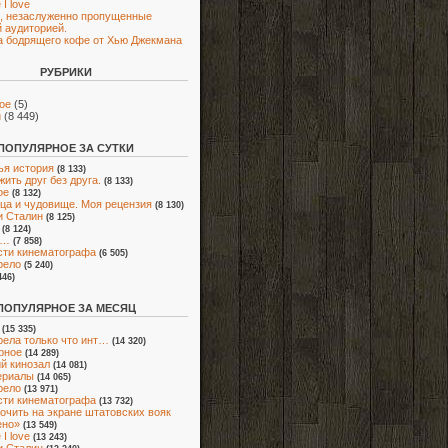
I love
, незаслуженно пропущенные
 аудиторией.
 бодрящего кофе от Хью Джекмана
РУБРИКИ
ое
(5)
и
(8 449)
ПОПУЛЯРНОЕ ЗА СУТКИ
я история
(8 133)
жить друг без друга.
(8 133)
ое
(8 132)
ца и чудовище. Моя рецензия
(8 130)
и Сталин
(8 125)
(8 124)
ю…
(7 858)
ти кинематографа
(6 505)
рело
(5 240)
446)
ПОПУЛЯРНОЕ ЗА МЕСЯЦ
(15 335)
ела только что инт…
(14 320)
рное
(14 289)
й кинозал
(14 081)
ериалы
(14 065)
рело
(13 971)
ти кинематографа
(13 732)
очить на экране штатовских вояк
ено»
(13 549)
I love
(13 243)