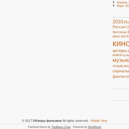
Апрель 
Март 20
2010
Ис
Россия
С
британцы
кино
инте
кин
актеры
книги
кул
музык
отзыв
ре
сериалы
фантасти
© 2017
Обзоры фильмов
All rights reserved
-
Mobile View
Fastfood theme by
TwoBeers Crew
- Powered by
WordPress