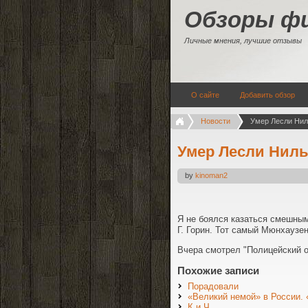
Обзоры ф
Личные мнения, лучшие отзывы
О сайте
Добавить обзор
Новости
Умер Лесли Нил
Умер Лесли Ниль
by
kinoman2
Я не боялся казаться смешным
Г. Горин. Тот самый Мюнхаузен
Вчера смотрел "Полицейский о
Похожие записи
Порадовали
«Великий немой» в России.
К и Ч