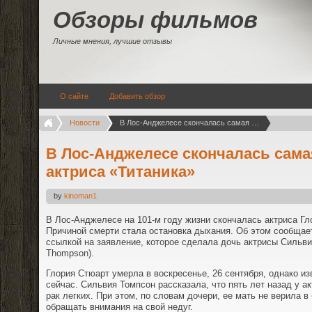
Обзоры фильмов
Личные мнения, лучшие отзывы
О сайте
Добавить обзор
Новости
В Лос-Анджелесе скончалась самая пожилая актриса «Титаника»
В Лос-Анджелесе скончалась сам
актриса «Титаника»
by
kinoman1
В Лос-Анджелесе на 101-м году жизни скончалась актриса Глор
Причиной смерти стала остановка дыхания. Об этом сообщает
ссылкой на заявление, которое сделала дочь актрисы Сильви
Thompson).
Глория Стюарт умерла в воскресенье, 26 сентября, однако из
сейчас. Сильвия Томпсон рассказала, что пять лет назад у а
рак легких. При этом, по словам дочери, ее мать не верила в
обращать внимания на свой недуг.