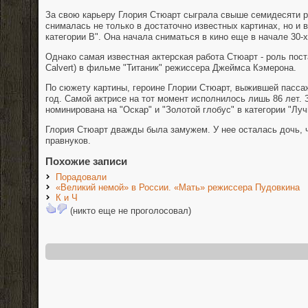
За свою карьеру Глория Стюарт сыграла свыше семидесяти р
снималась не только в достаточно известных картинах, но и
категории B". Она начала сниматься в кино еще в начале 30-х
Однако самая известная актерская работа Стюарт - роль пос
Calvert) в фильме "Титаник" режиссера Джеймса Кэмерона.
По сюжету картины, героине Глории Стюарт, выжившей пассаж
год. Самой актрисе на тот момент исполнилось лишь 86 лет. 
номинирована на "Оскар" и "Золотой глобус" в категории "Луч
Глория Стюарт дважды была замужем. У нее осталась дочь, ч
правнуков.
Похожие записи
Порадовали
«Великий немой» в России. «Мать» режиссера Пудовкина
К и Ч
(никто еще не проголосовал)