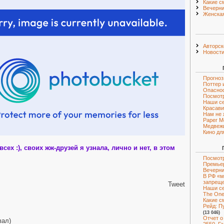
Какие с
Вечерни
Женская
Авторск
Новост
Прогноз
Поттер 
Опаснос
Посмот
Наши с
Красави
Нам не 
Paper M
Медвежь
Кино дл
 всех :), своих жж-друзей я узнала, лично и нет, в этом
Посмотр
Премье
Вечерни
В РФ «м
запрещ
Tweet
Наши с
The One 
Какие с
Рейд: Пу
(13 046)
Отчет о
вал)