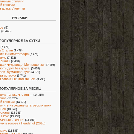
мачные стиляги!
й кинозал
 драка, Липучка
РУБРИКИ
ое
(5)
и
(8 446)
ПОПУЛЯРНОЕ ЗА СУТКИ
(7 478)
и Сталин
(7 476)
ти кинематографа
(7 475)
рело
(7 472)
ериалы
(7 468)
ца и чудовище. Моя рецензия
(7 295)
жить друг без друга.
(5 008)
oon. Бумажная луна
(4 873)
я история
(3 741)
я отважных мальчишек.
(3 739)
ПОПУЛЯРНОЕ ЗА МЕСЯЦ
ела только что инт…
(14 315)
рное
(14 285)
й кинозал
(14 076)
очить на экране штатовских вояк
ено»
(13 543)
ериалы
(13 243)
I love
(13 239)
мачные стиляги!
(13 199)
ля в голове / Headshot (2016)
 кино
(12 883)