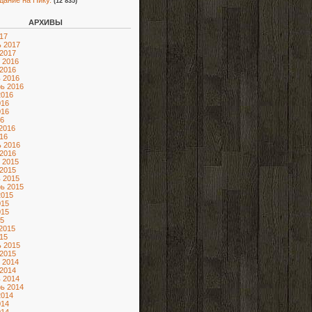
адание на Нику.
(12 835)
АРХИВЫ
17
 2017
2017
 2016
2016
 2016
ь 2016
2016
016
016
6
2016
16
 2016
2016
 2015
2015
 2015
ь 2015
2015
015
015
5
2015
15
 2015
2015
 2014
2014
 2014
ь 2014
2014
014