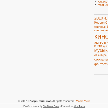
Апрель 
Март 20
2010
Ис
Россия
С
британцы
кино
инте
кин
актеры
книги
кул
музык
отзыв
ре
сериалы
фантасти
© 2017
Обзоры фильмов
All rights reserved
-
Mobile View
Fastfood theme by
TwoBeers Crew
- Powered by
WordPress