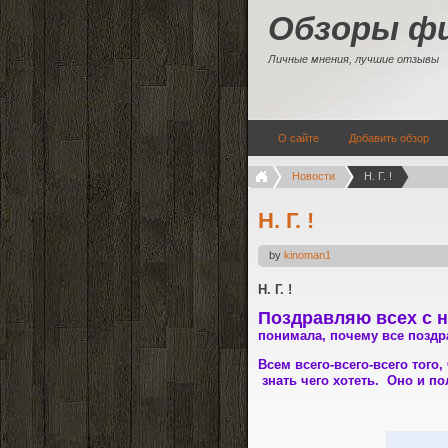
Обзоры ф
Личные мнения, лучшие отзывы
О сайте
Добавить обзор
Новости
Н. Г. !
Н. Г. !
by
kinoman1
Н. Г. !
Поздравляю всех с 
понимала, почему все поздра
Всем всего-всего-всего того,
знать чего хотеть. Оно и по