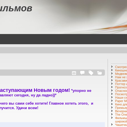
ильмов
Смотр
Киношн
Медвежь
Нам не 
Красави
Поттер 
Прогноз
наступающим Новым годом!
*упорно не
Опаснос
Посмот
вляют сегодня, ну да ладно))*
Наши с
Paper M
 чего вы сами себе хотите! Главное хотеть этого, и
Кино дл
лучится. Удачи всем!
Премье
Вечерни
The One 
Фильмы
широкой
Чашечка