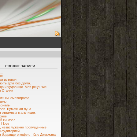
СВЕЖИЕ ЗАПИСИ
ю…
ое
я история
жить друг без друга.
ца и чудовище. Моя рецензия
и Сталин
ти кинематографа
рело
ериалы
oon. Бумажная луна
я отважных мальчишек.
рное
й кинозал
I love
, незаслуженно пропущенные
 аудиторией.
 бодрящего кофе от Хью Джекмана