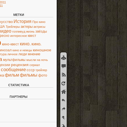
2011
11
МЕТКИ
История
кусство
Про кино
актеры
ША
Трейлеры
актрисы
видео
звёзды
голливуд
жизнь
ресно
квест
интересное
о
кино.
кино.
кино-квест
киношное
кинозал
кино и немцы
люди
мнение
ьтура
личное
а
мультфильмы
мысли
на ночь
рецензия
цензии
сериал
сообщение
ссср
трейлер
фильм
фильмы
ка
фото
СТАТИСТИКА
ПАРТНЕРЫ