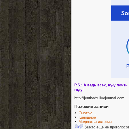
P.S.: А ведь всех, ну-у почти
году!
http://jenthedx.livejournal.com
Похожие записи
Смотрю…
Киношное
Медвежья история
(никто еще не проголосо