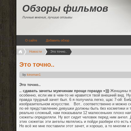
Обзоры фильмов
Личные мнения, лучшие отзывы
О сайте
Добавить обзор
Новости
Это точно..
Это точно..
by
kinoman1
Это точно..
.. сдавать зачеты мужчинам проще гораздо =)))
Женщины пр
особенно, если им в чем-то не нравится твой внешний вид. Ну-н
правда трудный зачет был. 6 я получила легко, щас 7-ой: Би
изобразительном искусстве. Вот.. соответственно и можно с
по её представлению девушки должны быть без косметики и т
реально сложный, нам показывали 12 малюсеньких плохо нап
сюжеты определяли. Ну вот сидит человек перед ним ангел. Д
этих сюжетах эти ангелы являлись и пойди разбери кто есть к
Но всё же мне поставили этот зачет, и хорошо, а то многим и н