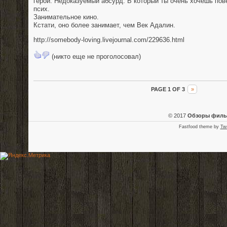
герои. Недоказуемый абсурд. В который ты очень хочешь пове
псих.
Занимательное кино.
Кстати, оно более занимает, чем Век Адалин.
http://somebody-loving.livejournal.com/229636.html
(никто еще не проголосовал)
PAGE 1 OF 3
»
© 2017
Обзоры фил
Fastfood theme by
Tw