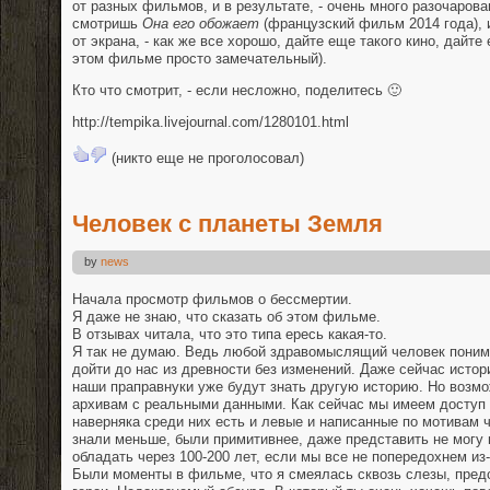
от разных фильмов, и в результате, - очень много разочарова
смотришь
Она его обожает
(французский фильм 2014 года), 
от экрана, - как же все хорошо, дайте еще такого кино, дайте
этом фильме просто замечательный).
Кто что смотрит, - если несложно, поделитесь 🙂
http://tempika.livejournal.com/1280101.html
(никто еще не проголосовал)
Человек с планеты Земля
by
news
Начала просмотр фильмов о бессмертии.
Я даже не знаю, что сказать об этом фильме.
В отзывах читала, что это типа ересь какая-то.
Я так не думаю. Ведь любой здравомыслящий человек понима
дойти до нас из древности без изменений. Даже сейчас исто
наши праправнуки уже будут знать другую историю. Но возмо
архивам с реальными данными. Как сейчас мы имеем доступ к
наверняка среди них есть и левые и написанные по мотивам ч
знали меньше, были примитивнее, даже представить не могу
обладать через 100-200 лет, если мы все не попередохнем из-
Были моменты в фильме, что я смеялась сквозь слезы, предс