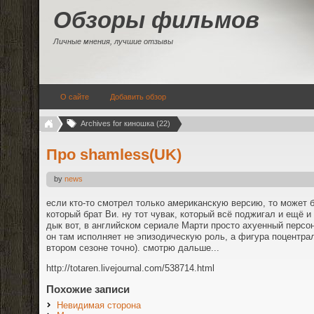
Обзоры фильмов
Личные мнения, лучшие отзывы
О сайте
Добавить обзор
Archives for киношка (22)
Про shamless(UK)
by
news
если кто-то смотрел только американскую версию, то может 
который брат Ви. ну тот чувак, который всё поджигал и ещё 
дык вот, в английском сериале Марти просто ахуенный персон
он там исполняет не эпизодическую роль, а фигура поцентрал
втором сезоне точно). смотрю дальше...
http://totaren.livejournal.com/538714.html
Похожие записи
Невидимая сторона