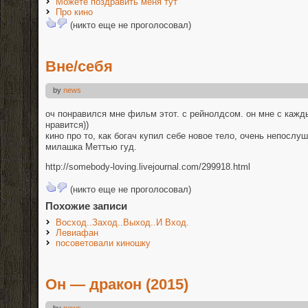
Можете поздравить меня тут
Про кино
(никто еще не проголосовал)
Вне/себя
by
news
оч понравился мне фильм этот. с рейнолдсом. он мне с ка
нравится))
кино про то, как богач купил себе новое тело, очень непослуш
милашка Меттью гуд.
http://somebody-loving.livejournal.com/299918.html
(никто еще не проголосовал)
Похожие записи
Восход..Заход..Выход..И Вход.
Левиафан
посоветовали киношку
Он — дракон (2015)
by
news