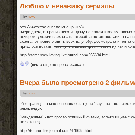
Люблю и ненавижу сериалы
by
news
это Аббатство снесло мне крышу))
вчера днем, отправив всех из дому по садам школам, посмот
вечером, уложив всех спать, второй. а потом поставила на 
сезона, отправило опять всех на учебу, досмотрела и легла с
пришлось встать.
потому что качаю третий сезон
ну как и ког
http://somebody-loving.livejournal.com/265634.html
(никто еще не проголосовал)
Вчера было просмотрено 2 фильм
by
news
"без границ" - а мне понравилось. ну не "вау", нет. но легко 
рекомендую
"мандарины" - вот просто отличный фильм, только ищите с су
не эстонец.
http://totaren.livejournal.com/479635.html