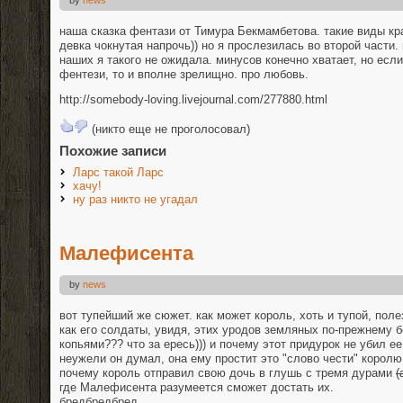
наша сказка фентази от Тимура Бекмамбетова. такие виды кр
девка чокнутая напрочь)) но я прослезилась во второй части. 
наших я такого не ожидала. минусов конечно хватает, но если
фентези, то и вполне зрелищно. про любовь.
http://somebody-loving.livejournal.com/277880.html
(никто еще не проголосовал)
Похожие записи
Ларс такой Ларс
хачу!
ну раз никто не угадал
Малефисента
by
news
вот тупейший же сюжет. как может король, хоть и тупой, поле
как его солдаты, увидя, этих уродов земляных по-прежнему 
копьями??? что за ересь))) и почему этот придурок не убил ее
неужели он думал, она ему простит это "слово чести" королю
почему король отправил свою дочь в глушь с тремя дурами
(
где Малефисента разумеется сможет достать их.
бредбредбред