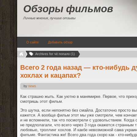
Обзоры фильмов
Личные мнения, лучшие отзывы
О сайте
Добавить обзор
Archives for чё попало (1)
Всего 2 года назад — кто-нибудь 
хохлах и кацапах?
by
news
Как страшно жыть. Как уютно в манямирке. Первое, что приход
смотришь этот фильм.
Это шутка, если непонятно без смайла. Достаточно просто выз
кажется. А вообще фильм этот мы уже смотрели, чем кончаетс
и не вспомнили, так что посмотрели с удовольствием. Когда
не предполагали, что всего через 3 года окажется странным т
любовью, троллинг хохлов. И какбе невозможной сама украин
фильме. Фантастика же! Всего два года скоро как - кто-нибуд