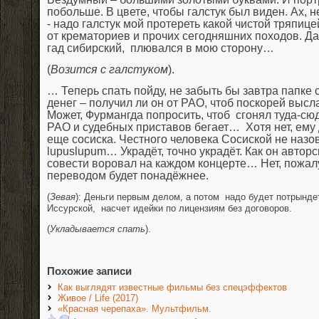
побольше. В цвете, чтобы галстук был виден. Ах, 
- надо галстук мой протереть какой чистой тряпице
от крематориев и прочих сегодняшних походов. Да
гад сибирский, плювался в мою сторону…
(
Возится с галстуком
).
… Теперь спать пойду, не забыть бы завтра папке с
денег – получил ли он от РАО, чтоб поскорей высла
Может, Фурмангда попросить, чтоб сгонял туда-сюд
РАО и судебных приставов бегает… Хотя нет, ему 
еще сосиска. Честного человека Сосиской не назов
lupuslupum
…
Украдёт, точно украдёт. Как он автор
совести воровал на каждом концерте… Нет, пожал
переводом будет понадёжнее.
(
Зевая
): Деньги первым делом, а потом надо будет потрынде
Иссурской, насчет идейки по лицензиям без договоров.
(
Укладывается спать
).
Похожие записи
Как выглядят известные фильмы без спецэффектов
Живое / Life (2017)
«Красная черепаха». Мультфильм.