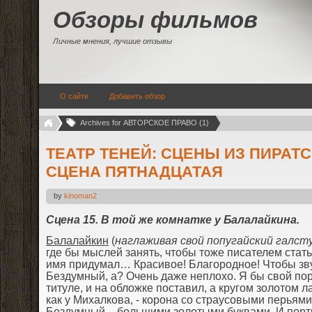
Обзоры фильмов
Личные мнения, лучшие отзывы
О сайте
Добавить обзор
Archives for АВТОРСКОЕ ПРАВО (1)
ТЕАТР ТЕНЕЙ: СЦЕНЫ ИЗ ПИРАТ
СЦЕНА ПЯТНАДЦАТАЯ
by
kinoman2
C
цена 15. В той же комнатке у Балалайкина.
Балалайкин
(
наглаживая свой попугайский галст
где бы мыслей занять, чтобы тоже писателем стать
имя придумал… Красивое! Благородное! Чтобы зву
Бездумный, а? Очень даже неплохо. Я бы свой порт
титуле, и на обложке поставил, а кругом золотом л
как у Михалкова, - корона со страусовыми перьям
Бездумный – большими золотыми буквами. И портр