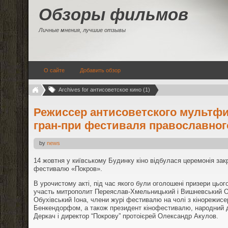
Обзоры фильмов
Личные мнения, лучшие отзывы
О сайте
Добавить обзор
Archives for антисоветское кино (1)
Режиссер антисоветского мультф
гран-при фестиваля православног
by
news
14 жовтня у київському Будинку кіно відбулася церемонія зак
фестивалю «Покров».
В урочистому акті, під час якого були оголошені призери цього
участь митрополит Переяслав-Хмельницький і Вишневський О
Обухівський Іона, члени журі фестивалю на чолі з кінорежи
Бенкендорфом, а також президент кінофестивалю, народний д
Деркач і директор “Покрову” протоієрей Олександр Акулов.