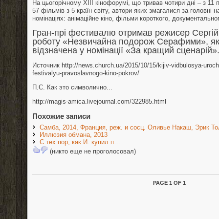
На цьогорічному ХІІІ кінофорумі, що тривав чотири дні – з 11 
57 фільмів з 5 країн світу, автори яких змагалися за головні
номінаціях: анімаційне кіно, фільми короткого, документально
Гран-прі фестивалю отримав режисер Сергій
роботу «Незвичайна подорож Серафими», як
відзначена у номінації «За кращий сценарій»
Источник http://news.church.ua/2015/10/15/kijiv-vidbulosya-uroch
festivalyu-pravoslavnogo-kino-pokrov/
П.С. Как это символично...
http://magis-amica.livejournal.com/322985.html
Похожие записи
Самба, 2014, Франция, реж. и сосц. Оливье Накаш, Эрик Т
Иллюзия обмана, 2013
С тех пор, как И. купил п…
(никто еще не проголосовал)
PAGE 1 OF 1