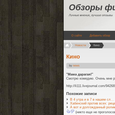
Обзоры ф
Личные мнения, лучшие отзывы
О сайте
Добавить обзор
Новости
Кино
Кино
by
news
"Мама дарагая!"
Смотрю комедию. Очень мне ре
http://li111.livejournal.com/9426
Похожие записи
В 4 утра и в 7 в нашем сл…
Хабенский против всех: рец
А вот и долгожданный ролик
(никто еще не проголосо