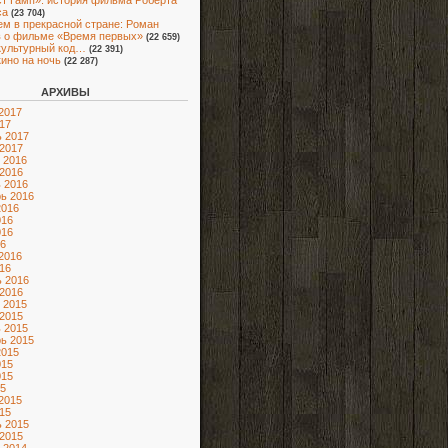
т Гамп»: история фильма Роберта
са
(23 704)
м в прекрасной стране: Роман
 о фильме «Время первых»
(22 659)
культурный код…
(22 391)
кино на ночь
(22 287)
АРХИВЫ
2017
17
 2017
2017
 2016
2016
 2016
ь 2016
2016
016
016
6
2016
16
 2016
2016
 2015
2015
 2015
ь 2015
2015
015
015
5
2015
15
 2015
2015