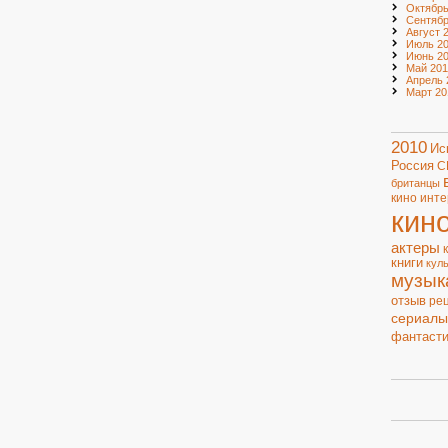
Октябрь
Сентябр
Август 
Июль 20
Июнь 20
Май 201
Апрель 
Март 20
2010
Ис
Россия
С
британцы
кино
инте
кин
актеры
книги
кул
музык
отзыв
ре
сериалы
фантасти