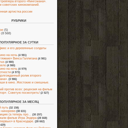
трейлера второго «Кингсмана».
и советских кинокомпаний.
нная артистка россии
РУБРИКИ
ое
(5)
и
(8 568)
ПОПУЛЯРНОЕ ЗА СУТКИ
жюс и его деревянные солдаты
кино на ночь
(4 981)
 тяжкие» Винса Галлигана
(4 981)
nus
(4 980)
рело
(4 980)
кино на ночь
(4 979)
ютности
(4 973)
 долгожданный ролик второго
ана».
(3 986)
ши в кино. Жестокие и смешные.
ий против всех: рецензия на фильм
тор». Советую посмотреть!
(2 527)
ПОПУЛЯРНОЕ ЗА МЕСЯЦ
 путь
(32 158)
-киноревю
(30 631)
ицию (а теперь про…
(30 297)
мали фильм Игра Эндера
(28 668)
первых» в Краснодаре.
(28 662)
 429)