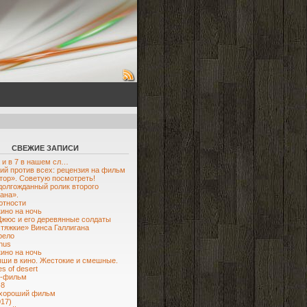
СВЕЖИЕ ЗАПИСИ
а и в 7 в нашем сл…
ий против всех: рецензия на фильм
тор». Советую посмотреть!
 долгожданный ролик второго
ана».
ютности
кино на ночь
жюс и его деревянные солдаты
 тяжкие» Винса Галлигана
рело
nus
кино на ночь
ши в кино. Жестокие и смешные.
s of desert
н-фильм
-8
 хороший фильм
017)