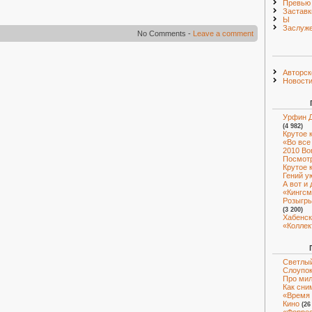
Превью 
Заставк
Ы
Заслуже
No Comments -
Leave a comment
Авторск
Новост
Урфин Д
(4 982)
Крутое 
«Во все
2010 Bo
Посмот
Крутое 
Гений у
А вот и
«Кингсм
Розыгры
(3 200)
Хабенск
«Коллек
Светлый
Слоупок
Про мил
Как сни
«Время 
Кино
(26