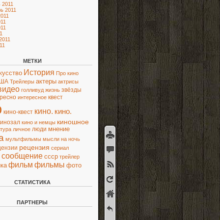
 2011
ь 2011
2011
11
11
1
2011
11
МЕТКИ
История
кусство
Про кино
актеры
ША
Трейлеры
актрисы
видео
звёзды
голливуд
жизнь
ресно
квест
интересное
о
кино.
кино.
кино-квест
киношное
кинозал
кино и немцы
люди
мнение
ьтура
личное
а
мультфильмы
мысли
на ночь
рецензия
цензии
сериал
сообщение
ссср
трейлер
фильм
фильмы
фото
ка
СТАТИСТИКА
ПАРТНЕРЫ