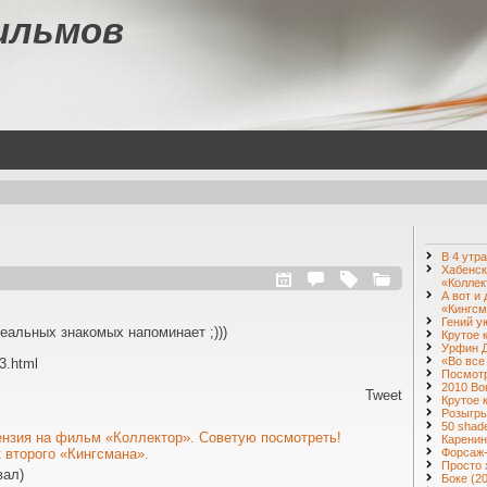
ильмов
В 4 утр
Хабенск
«Коллек
А вот и
«Кингсм
Гений у
альных знакомых напоминает ;)))
Крутое 
Урфин Д
«Во все
83.html
Посмот
2010 Bo
Tweet
Крутое 
Розыгры
50 shade
ензия на фильм «Коллектор». Советую посмотреть!
Карени
Форсаж
 второго «Кингсмана».
Просто
вал)
Боке (2