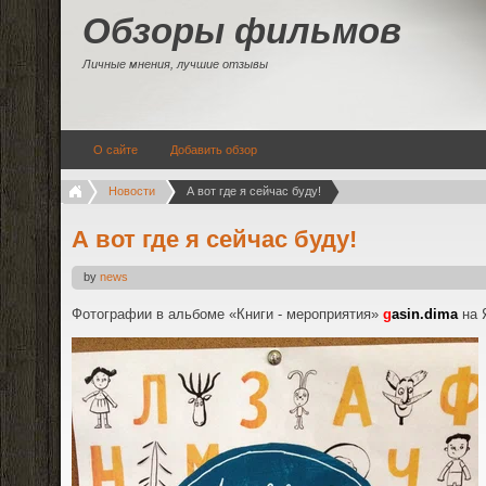
Обзоры фильмов
Личные мнения, лучшие отзывы
О сайте
Добавить обзор
Новости
А вот где я сейчас буду!
А вот где я сейчас буду!
by
news
Фотографии в альбоме «Книги - мероприятия»
g
asin.dima
на 