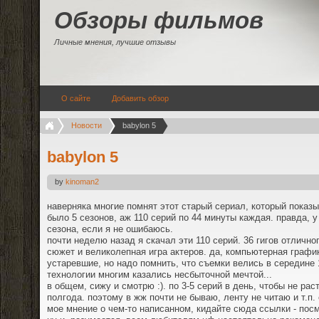
Обзоры фильмов
Личные мнения, лучшие отзывы
О сайте
Добавить обзор
Новости
babylon 5
babylon 5
by
kinoman2
наверняка многие помнят этот старый сериал, который показы
было 5 сезонов, аж 110 серий по 44 минуты каждая. правда, у
сезона, если я не ошибаюсь.
почти неделю назад я скачал эти 110 серий. 36 гигов отличн
сюжет и великолепная игра актеров. да, компьютерная графи
устаревшие, но надо помнить, что съемки велись в середине 
технологии многим казались несбыточной мечтой...
в общем, сижу и смотрю :). по 3-5 серий в день, чтобы не ра
полгода. поэтому в жж почти не бываю, ленту не читаю и т.п.
мое мнение о чем-то написанном, кидайте сюда ссылки - пос