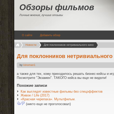
Обзоры фильмов
Личные мнения, лучшие отзывы
О сайте
Добавить обзор
Новости
Для поклонников нетривиального кино
Для поклонников нетривиального
by
kinoman1
а также для тех, кому приходилось решать бизнес-кейсы и иг
Посмотрите "Экзамен". ТАКОГО кейса вы еще не видели!
Похожие записи
Как выглядят известные фильмы без спецэффектов
Живое / Life (2017)
«Красная черепаха». Мультфильм.
(никто еще не проголосовал)