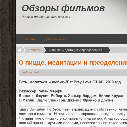
Обзоры фильмов
Личные мнения, лучшие отзывы
О сайте
Добавить обзор
Новости
О пицце, медитации и преодолении границ
О пицце, медитации и преодолени
by
kinoman1
Есть, молиться и любить/Eat Pray Love (США), 2010 год
Режиссер Райан Мерфи
В ролях: Джулия Робертс, Хавьер Бардем, Билли Крудап,
О'Мэлли, Эшли Эткинсон, Джеймс Франко и другие
__________________
Книгу Элизабет Гилберт, чьей экранизацией, собственно, явля
листала в книжных. И всякий раз возвращала назад на полку.
Филдинг иже с ними - легко, приятно и на вечер. А наутро о
лишний пряник - другими словами, необязательное такое чте