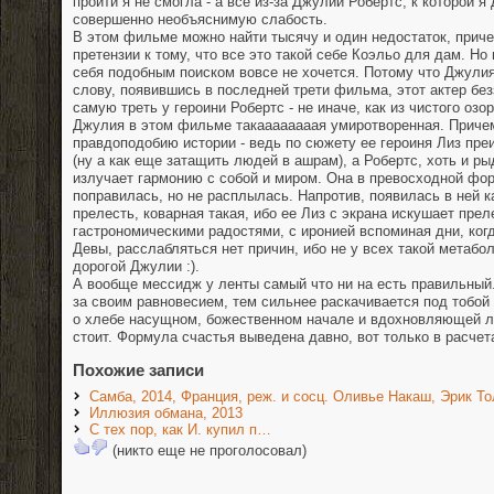
пройти я не смогла - а все из-за Джулии Робертс, к которой я
совершенно необъяснимую слабость.
В этом фильме можно найти тысячу и один недостаток, прич
претензии к тому, что все это такой себе Коэльо для дам. Но 
себя подобным поиском вовсе не хочется. Потому что Джулия
слову, появившись в последней трети фильма, этот актер без
самую треть у героини Робертс - не иначе, как из чистого озорс
Джулия в этом фильме такаааааааая умиротворенная. Приче
правдоподобию истории - ведь по сюжету ее героиня Лиз пре
(ну а как еще затащить людей в ашрам), а Робертс, хоть и ры
излучает гармонию с собой и миром. Она в превосходной фор
поправилась, но не расплылась. Напротив, появилась в ней к
прелесть, коварная такая, ибо ее Лиз с экрана искушает пре
гастрономическими радостями, с иронией вспоминая дни, когд
Девы, расслабляться нет причин, ибо не у всех такой метабол
дорогой Джулии :).
А вообще мессидж у ленты самый что ни на есть правильный
за своим равновесием, тем сильнее раскачивается под тобой т
о хлебе насущном, божественном начале и вдохновляющей л
стоит. Формула счастья выведена давно, вот только в расчет
Похожие записи
Самба, 2014, Франция, реж. и сосц. Оливье Накаш, Эрик Т
Иллюзия обмана, 2013
С тех пор, как И. купил п…
(никто еще не проголосовал)