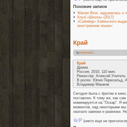
Похожие записи
Warner Bros. задумалась о
Клуб «Школа» (2017)
«Собибор» Хабенского выдв
иностранном языке»
Край
by
kinoman1
Край
Драма
Россия, 2010, 110 мин.
Режиссёр: Алексей Учитель
В ролях: Юлия Пересильд, 
Владимир Машков
Сегодня была с братом в кино
поставлен. К тому же, как сам
номинируется на "Оскар". Я ж
моментов, над некоторыми мы 
хватало завязки и развязки. 
(никто еще не проголосо