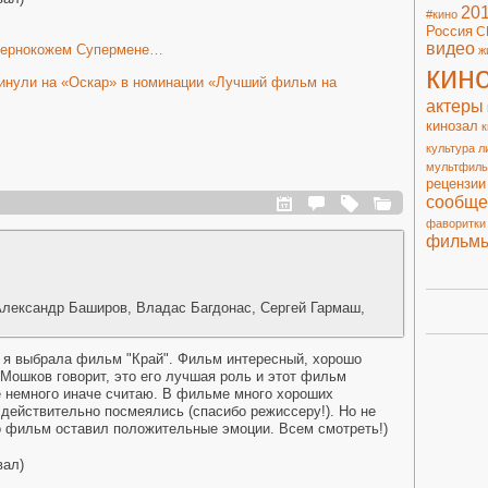
20
#кино
Россия
С
видео
 чернокожем Супермене…
ж
кин
инули на «Оскар» в номинации «Лучший фильм на
актеры
кинозал
к
культура
л
мультфил
рецензии
сообще
фаворитки
фильм
Александр Баширов, Владас Багдонас, Сергей Гармаш,
, я выбрала фильм "Край". Фильм интересный, хорошо
 Мошков говорит, это его лучшая роль и этот фильм
е немного иначе считаю. В фильме много хороших
действительно посмеялись (спасибо режиссеру!). Но не
Но фильм оставил положительные эмоции. Всем смотреть!)
вал)