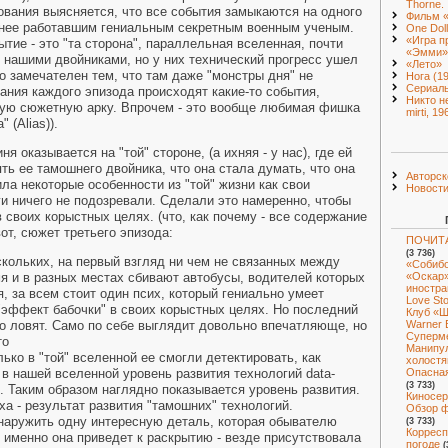
Thorne.
ования выясняется, что все события замыкаются на одного
Фильм 
анее работавшим гениальным секретным военным ученым.
One Doll
«Игра п
ытие - это "та сторона", параллельная вселенная, почти
«Эмми»
я нашими двойниками, но у них технический прогресс ушел
«Лето»
о замечателен тем, что там даже "монстры дня" не
Нога (1
Сериал
ания каждого эпизода происходят какие-то события,
Никто н
ную сюжетную арку. Впрочем - это вообще любимая фишка
mirti, 19
 (Alias)).
ня оказывается на "той" стороне, (а ихняя - у нас), где ей
ть ее тамошнего двойника, что она стала думать, что она
Авторск
ла некоторые особенности из "той" жизни как свои
Новост
ги ничего не подозревали. Сделали это намеренно, чтобы
 своих корыстных целях. (что, как почему - все содержание
от, сюжет третьего эпизода:
ПОЧИТА
(3 736)
скольких, на первый взгляд ни чем не связанных между
«Собибо
мя и в разных местах сбивают автобусы, водителей которых
«Оскар»
иностра
я, за всем стоит один псих, который гениально умеет
Love St
"эффект бабочки" в своих корыстных целях. Но последний
Клуб «Ш
го ловят. Само по себе выглядит довольно впечатляюще, но
Warner 
Суперм
то
Манипул
лько в "той" вселенной ее смогли детектировать, как
холостя
 в нашей вселенной уровень развития технологий data-
Опасная
(3 733)
. Таким образом наглядно показывается уровень развития.
Киносер
ха - результат развития "тамошних" технологий.
Обзор ф
бнаружить одну интересную деталь, которая обывателю
(3 733)
Корресп
 именно она приведет к раскрытию - везде присутствовала
погоде
(