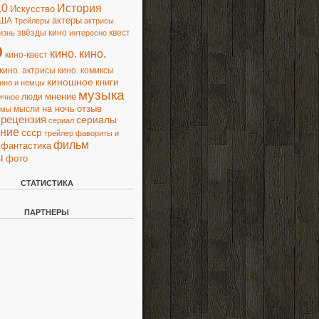
10
История
Искусство
актеры
ША
Трейлеры
актрисы
звёзды кино
квест
изнь
интересно
о
кино.
кино.
кино-квест
кино. актрисы
кино. комиксы
киношное
книги
ино и немцы
музыка
люди
мнение
ичное
на ночь
отзыв
мысли
ьмы
рецензия
сериалы
сериал
ние
ссср
трейлер
фавориты и
фильм
фантастика
ы
фото
СТАТИСТИКА
ПАРТНЕРЫ