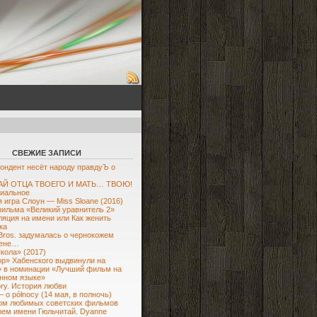
СВЕЖИЕ ЗАПИСИ
ондент несёт народу правдуЪ о
Й ОТЦА ТВОЕГО И МАТЬ… ТВОЮ!
иальное
 игра Слоун — Miss Sloane (2016)
ильма «Великий уравнитель 2»
яция на имени или Как женить
ка
Bros. задумалась о чернокожем
ене…
кола» (2017)
р» Хабенского выдвинули на
 в номинации «Лучший фильм на
нном языке»
ory. История любви
– o północy (14 мая, в полночь)
ом любимых советских фильмов
рем имени Гюльчитай. Dyanne