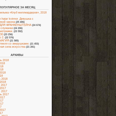
ПОПУЛЯРНОЕ ЗА МЕСЯЦ
ильма «Клуб миллиардеров», 2018
 hatar kvinnor. Девушка с
вкой закона
(25 406)
 ДЛЯ ФРАНКЕНШТЕЙНА
(24 674)
 служанки
(24 206)
метражки.
(23 592)
30
(23 256)
о 2.
(22 576)
МАГИЯ
(21 585)
Э́твелл со зверушками.
(21 453)
ая сила искусства
(21 281)
АРХИВЫ
ь 2018
2018
018
018
2018
18
 2018
2018
 2017
2017
 2017
ь 2017
2017
017
017
7
2017
17