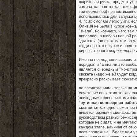
шариковая ручка, предмет уже
замечательная тонкая атмосф
той вселенной) причем именно
использовались для запуска ц
4. псих смог бы легко уйти, е
Оливия не была в курсе кое-ка
"знала", но кое-чего, чего та
вписалась в шаблон цепной р
"дышать" (по сюжету там на у
люди про это в курсе и носят 
сирены тревоги
рефлекторно
и
Именно последнее и заронило т
порядке" и "а она ли это вооб
является очередным "монстром
сюжета (надо же ей будет когд
прекрасно раскрывает сюжетно
по впечатлениям - заявка на 
сочетание всех этих тонких сю
эпизодными сценаристами зада
"
рутинная конвеерная работ
смотрится как одно сюжетное
пишется разными сценаристам
руководством разных режиссер
которые не сидят, и не мечтаю
каждом этапе, начиная от отб
пост-продакшне. Более чем ув
написанные сценарии, и что д