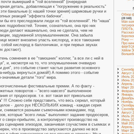
 почти вымерший в "той вселенной" (очередная
ерная деталь, добавляющая к "погружению в реальность"
 эти банальные (с нашей точки зрения) шариковые ручки и
Обзор ф
епных реакций "эффекта бабочки".
(28 048)
сли бы его преследовали люди из "той вселенной". Но "наша"
Män som
ких подробностей. Точнее, сознательно, она про них
татуиро
ПЛОТЬ
м люди делают машинально, она не сделала, чем не
Рассказ
еакции, задуманной злоумышленником. Она забыла
Коротко
лице может внезапно упасть кислород, и все тамошние
Рону — 
Про кин
с собой кислород в баллончиках, и при первых звуках
ФАНТО
х достают).
Хе́йли 
Волшебн
ень сомнения в ее "тамошних" коллег, "а все ли с ней в
ще", и, несмотря на то, что злоумышленник очевидно
 дня", это событие станет частью развития основного
Сентябр
а-нибудь вернуться домой!) А помимо этого - событие
Август 
Июль 2
-значимые детали "того" мира.
Июнь 2
Апрель 
многочисленные фестивальные премии. А по факту
-
Март 20
жетных поворотов -- "всего навсего" выполненное
Февраль
Январь 
ния от продюсеров. т.е. вот такая вот прикольная
Декабрь
а
" !!! Сложно себе представить, что весь сериал, который
Ноябрь 
 целое - дело рук НЕСКОЛЬКИХ команд - каждая серия
Октябрь
Сентябр
и, снимается разными съемочными командами, под
Август 
ов, которые "всего лишь" выполняют задание продюсеров,
Июль 2
т о сверх-прибылях, а контролируют производство на
Июнь 2
Май 201
ора сценариев эпизодов, заканчивая соучастием в съемках и
Апрель 
ерен, что в производство запускаются далеко не все
Март 20
аже в эфир запускаются не все отснятые эпизоды. Но и