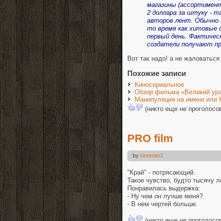
магазины (ассортимент
2 доллара за штуку - т
авторов лент. Обычно 
то время как хитовые 
первый день. Фактическ
создатели получают п
Вот так надо! а не жаловаться 
Похожие записи
Киносериальное
Обзор фильма «Великий ура
Манипуляция на имени или 
(никто еще не проголосо
PRO film
by
kinoman1
"Край" - потрясающий.
Такое чувство, будто тысячу л
Понравилась выдержка:
- Ну чем он лучше меня?
- В нем чертей больше.
(никто еще не проголосо