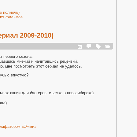
 в полночь)
ких фильмов
риал 2009-2010)
з первого сезона.
шавшись мнений и начитавшись рецензий.
но, мне посмотреть этот сериал не удалось.
е убью впустую?
амках акции для блогеров. съемка в новосибирске)
вал)
иумфатором «Эмми»