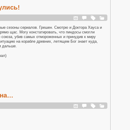
улись!
овые сезоны сериалов. Грешен. Смотрю и Доктора Хауса и
прямо щас. Могу констатировать, что пиндосы смогли
 союза, убив самых отмороженных и принудив к миру
ситуацию на корабле древних, летящем Бог знает куда,
м дальше.
вал)
йна…