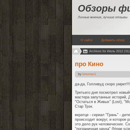
Обзоры ф
Личные мнения, лучшие отзывы
О сайте
Добавить обзор
Archives for Июль 2012 (31)
про Кино
by
kinoman1
да-да, Голливуд скоро умрет!!
Третьего дня посмотрел новый 
мастера запутанных историй, 
"Остаться в Живых" (Lost), "Мо
Стар Трэк.
вкратце - сериал "Грань" - дет
происходит вокруг, и которое 
это дело рук человеческих. Соб
"пограничная наука" (fringe sc