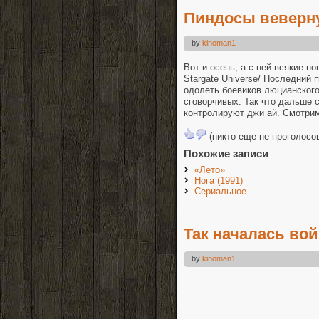
Пиндосы веверн
by
kinoman1
Вот и осень, а с ней всякие н
Stargate Universe/ Последний 
одолеть боевиков люцианского
сговорчивых. Так что дальше 
контролируют джи ай. Смотри
(никто еще не проголосо
Похожие записи
«Лето»
Нога (1991)
Сериальное
Так началась во
by
kinoman1