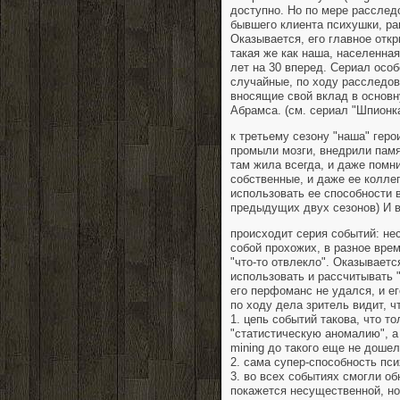
доступно. Но по мере расслед
бывшего клиента психушки, р
Оказывается, его главное откр
такая же как наша, населенна
лет на 30 вперед. Сериал особ
случайные, по ходу расследов
вносящие свой вклад в основ
Абрамса. (см. сериал "Шпионка"
к третьему сезону "наша" герои
промыли мозги, внедрили памя
там жила всегда, и даже помни
собственные, и даже ее колле
использовать ее способности в
предыдущих двух сезонов) И в
происходит серия событий: не
собой прохожих, в разное вре
"что-то отвлекло". Оказываетс
использовать и рассчитывать 
его перфоманс не удался, и е
по ходу дела зритель видит, ч
1. цепь событий такова, что то
"статистическую аномалию", а
mining до такого еще не дошел
2. сама супер-способность пси
3. во всех событиях смогли о
покажется несущественной, но