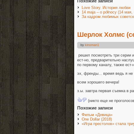
Похожие записи
Love Story. История любви
14 maja – o północy (14 мая,
За кадром любимых советс
Шерлок Холмс (се
by
kinoman1
решил посмотреть три серии и
ест-но, предварительно наслу
по первому каналу, также ест-
эх, френды... время ведь я н
всем хорошего вечера!
з.ы. завтра первая съемка в р
(никто еще не проголосо
Похожие записи
Фильм «Девица»
One Dollar (2018)
«Игра престолов» стала тр