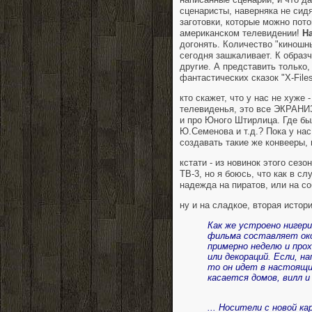
сценаристы, наверняка не сидя
заготовки, которые можно пото
американском телевидении!
Н
догонять. Количество "киношны
сегодня зашкаливает. К образч
другие. А представить только
фантастических сказок "X-File
кто скажет, что у нас не хуже 
телевиденья, это все ЭКРАНИЗ
и про Юного Штирлица. Где бы
Ю.Семенова и т.д.? Пока у нас 
создавать такие же конвееры, 
кстати - из новинок этого сезо
ТВ-3, но я боюсь, что как в с
надежда на пиратов, или на со
ну и на сладкое, вторая истор
Как же устроено нигер
фильма составляет ок
примерно неделю и прох
или декораций. Если, н
то он идет в настоящи
касается домов, вилл и 
... Носители с новой 