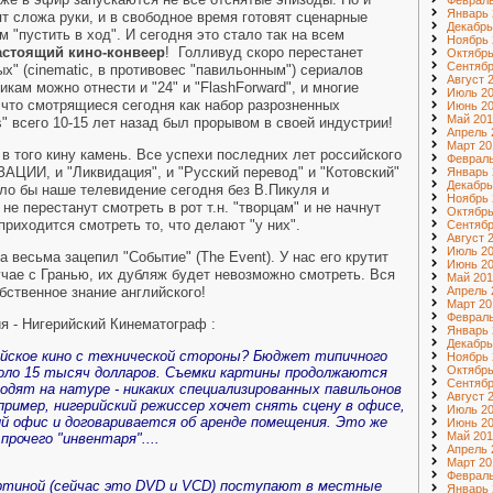
Февраль
Январь 
т сложа руки, и в свободное время готовят сценарные
Декабрь
м "пустить в ход". И сегодня это стало так на всем
Ноябрь 
астоящий кино-конвеер
! Голливуд скоро перестанет
Октябрь
Сентябр
х" (cinematic, в противовес "павильонным") сериалов
Август 
икам можно отнести и "24" и "FlashForward", и многие
Июль 2
, что смотрящиеся сегодня как набор разрозненных
Июнь 2
Май 201
s" всего 10-15 лет назад был прорывом в своей индустрии!
Апрель 
Март 20
- в того кину камень. Все успехи последних лет российского
Февраль
АЦИИ, и "Ликвидация", и "Русский перевод" и "Котовский"
Январь 
Декабрь
ло бы наше телевидение сегодня без В.Пикуля и
Ноябрь 
не перестанут смотреть в рот т.н. "творцам" и не начнут
Октябрь
приходится смотреть то, что делают "у них".
Сентябр
Август 
Июль 2
на весьма зацепил "Событие" (The Event). У нас его крутит
Июнь 2
лучае с Гранью, их дубляж будет невозможно смотреть. Вся
Май 201
бственное знание английского!
Апрель 
Март 20
Февраль
ия - Нигерийский Кинематограф :
Январь 
Декабрь
ийское кино с технической стороны? Бюджет типичного
Ноябрь 
Октябрь
оло 15 тысяч долларов. Съемки картины продолжаются
Сентябр
одят на натуре - никаких специализированных павильонов
Август 
апример, нигерийский режиссер хочет снять сцену в офисе,
Июль 2
й офис и договаривается об аренде помещения. Это же
Июнь 2
Май 201
прочего "инвентаря"....
Апрель 
Март 20
Февраль
картиной (сейчас это DVD и VCD) поступают в местные
Январь 