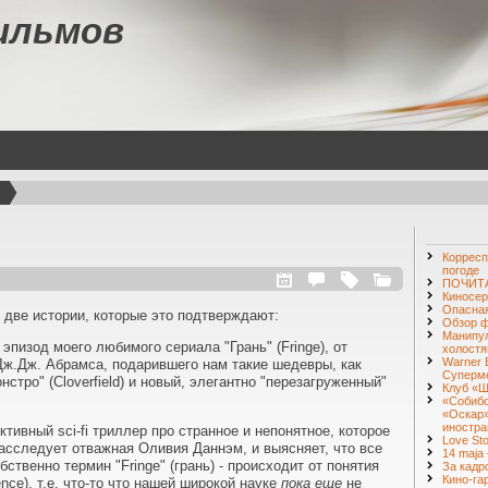
ильмов
Корресп
погоде
ПОЧИТА
Киносер
Опасная
! две истории, которые это подтверждают:
Обзор ф
Манипул
эпизод моего любимого сериала "Грань" (Fringe), от
холостя
Warner 
Дж.Дж. Абрамса, подарившего нам такие шедевры, как
Суперм
нстро" (Cloverfield) и новый, элегантно "перезагруженный"
Клуб «Ш
«Собибо
«Оскар»
иностра
ективный sci-fi триллер про странное и непонятное, которое
Love St
расследует отважная Оливия Даннэм, и выясняет, что все
14 maja 
ственно термин "Fringe" (грань) - происходит от понятия
За кадр
Кино-га
ience), т.е. что-то что нашей широкой науке
пока еще
не