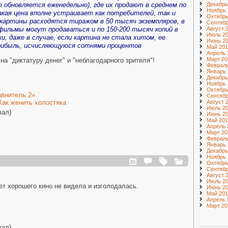
 обновляется еженедельно), где их продают в среднем по
Декабрь
Ноябрь 
акая цена вполне устраивает как потребителей, так и
Октябрь
картины расходятся тиражом в 50 тысяч экземпляров, в
Сентябр
фильмы могут продаваться и по 150-200 тысяч копий в
Август 
Июль 2
и, даже в случае, если картина не стала хитом, ее
Июнь 2
рибыль, исчисляющуюся сотнями процентов
Май 201
Апрель 
Март 20
на "диктатуру денег" и "неблагодарного зрителя"!
Февраль
Январь 
Декабрь
Ноябрь 
Октябрь
внитель 2»
Сентябр
Август 
Как женить холостяка
Июль 2
вал)
Июнь 2
Май 201
Апрель 
Март 20
Февраль
Январь 
Декабрь
Ноябрь 
Октябрь
Сентябр
Август 
Июль 20
ет хорошего кино не видела и изголодалась.
Июнь 20
Май 201
Апрель 
Март 20
вал)