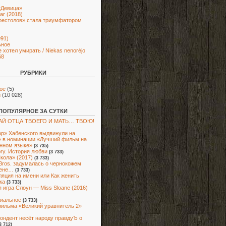
«Девица»
ar (2018)
рестолов» стала триумфатором
991)
ьное
е хотел умирать / Niekas nenorėjo
68
РУБРИКИ
ое
(5)
и
(10 028)
ПОПУЛЯРНОЕ ЗА СУТКИ
Й ОТЦА ТВОЕГО И МАТЬ… ТВОЮ!
р» Хабенского выдвинули на
 в номинации «Лучший фильм на
нном языке»
(3 735)
ory. История любви
(3 733)
кола» (2017)
(3 733)
Bros. задумалась о чернокожем
ене…
(3 733)
яция на имени или Как женить
ка
(3 733)
 игра Слоун — Miss Sloane (2016)
иальное
(3 733)
ильма «Великий уравнитель 2»
ондент несёт народу правдуЪ о
3 712)