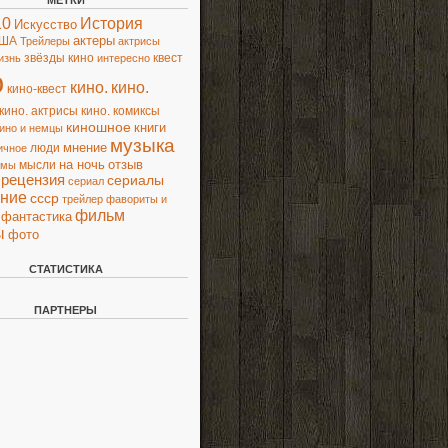
МЕТКИ
10
История
Искусство
актеры
ША
Трейлеры
актрисы
звёзды кино
квест
изнь
интересно
о
кино.
кино.
кино-квест
кино. актрисы
кино. комиксы
киношное
книги
ино и немцы
музыка
люди
мнение
ичное
на ночь
отзыв
мысли
ьмы
рецензия
сериалы
сериал
ние
ссср
трейлер
фавориты и
фильм
фантастика
ы
фото
СТАТИСТИКА
ПАРТНЕРЫ