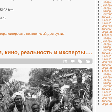
Январь 
Декабрь
Ноябрь 
25102.html
Октябрь
Сентябр
Август 
вал)
Июль 2
Июнь 2
Май 201
Апрель 
Март 20
 терапевтировать неизлечимый деструктив
Февраль
Январь 
Декабрь
Ноябрь 
Октябрь
Сентябр
, кино, реальность и иксперты….
Август 
Июль 2
Июнь 2
Май 201
Апрель 
Март 20
Февраль
Январь 
Декабрь
Ноябрь 
Октябрь
Сентябр
Август 
Июль 20
Июнь 20
Май 201
Апрель 
Март 20