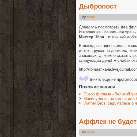
Дыбропост
by
news
Довелось посмотреть два фил
Инкарнация - банальная хрень.
Мистер Чёрч
- отличный добр
В выходные понянчилась с ма
деток в руках не держала, ми
знакомых, а, можно сказать, р
следующий день! Я слабак ок
http://romashka-ia.livejournal.c
(никто еще не проголосо
Похожие записи
Обзор фильма «Великий ура
Манипуляция на имени или 
Warner Bros. задумалась о
Аффлек не будет
by
news