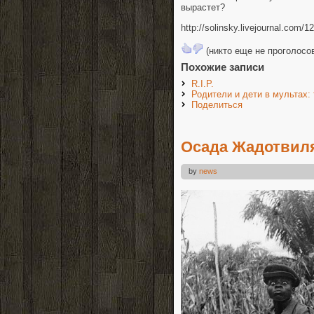
вырастет?
http://solinsky.livejournal.com/1
(никто еще не проголосо
Похожие записи
R.I.P.
Родители и дети в мультах:
Поделиться
Осада Жадотвиля
by
news