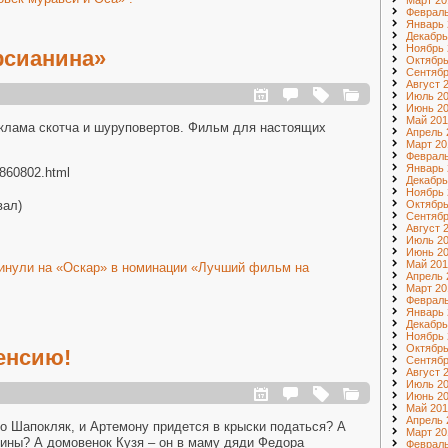
Март 20
Февраль
Январь 
Декабрь
Ноябрь 
рсианина»
Октябрь
Сентябр
Август 
Июль 2
Июнь 2
Май 201
еклама скотча и шуруповертов. Фильм для настоящих
Апрель 
Март 20
Февраль
Январь 
/860802.html
Декабрь
Ноябрь 
вал)
Октябрь
Сентябр
Август 
Июль 2
Июнь 2
Май 201
инули на «Оскар» в номинации «Лучший фильм на
Апрель 
Март 20
Февраль
Январь 
Декабрь
Ноябрь 
Октябрь
енсию!
Сентябр
Август 
Июль 2
Июнь 2
Май 201
Апрель 
то Шапокляк, и Артемону придется в крыски податься? А
Март 20
кины? А домовенок Кузя – он в маму дяди Федора
Февраль