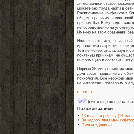
англоязычной статье несколь
можете без труда найти в сети
Расписывание конфликта в Кон
общем ограничимся советской
при чем бы). Кому надо - сам 
непосредственно на упомянут
Именно на этом сравнении реал
Надо сказать, что, т.к. данны
ирландским патриотическим м
Тем не менее, анализируя и ср
понятным причинам, не сущест
информацию и составить некую
Первые 35 минут фильма можно
долг зовет, прощание с любим
психология. Все необходимые 
не интересно - поговорим о др
(more...)
(никто еще не проголосо
Похожие записи
14 maja – o północy (14 мая,
За кадром любимых советс
Фильм «Девица»