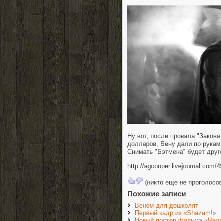
Ну вот, после провала "Закона
долларов, Бену дали по рукам
Снимать "Бэтмена" будет дру
http://agcooper.livejournal.com/
(никто еще не проголосо
Похожие записи
Веном для дошколят
Первый кадр из «Shazam!»
Новый постер фильма «Чело