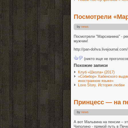
Посмотрели «Ма
by
news
Посмотрели "Марсианина" - р
мужчин!
http://pan-dohva.livejournal.com
(никто еще не проголосо
Похожие записи
Клуб «Школа» (2017)
«Собибор» Хабенского выдв
иностранном языке»
Love Story. История любви
Принцесс — на п
by
news
А вот Мальвина на пенсии – э
Чиполино - прямой путь в Печ