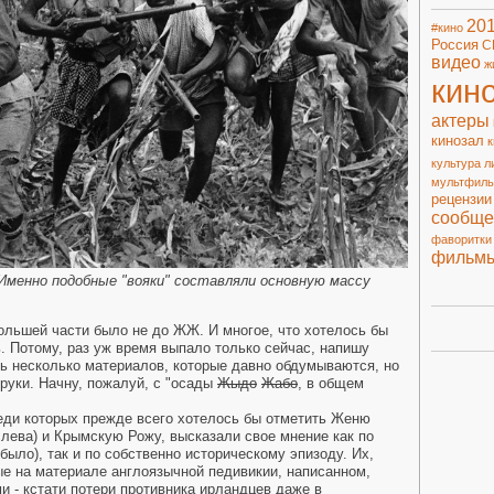
20
#кино
Россия
С
видео
ж
кин
актеры
кинозал
к
культура
л
мультфил
рецензии
сообще
фаворитки
фильм
Именно подобные "вояки" составляли основную массу
большей части было не до ЖЖ. И многое, что хотелось бы
ь. Потому, раз уж время выпало только сейчас, напишу
ть несколько материалов, которые давно обдумываются, но
 руки. Начну, пожалуй, с "осады
Жыдо
Жабо
, в общем
еди которых прежде всего хотелось бы отметить Женю
лева) и Крымскую Рожу, высказали свое мнение как по
было), так и по собственно историческому эпизоду. Их,
е на материале англоязычной педивикии, написанном,
и - кстати потери противника ирландцев даже в