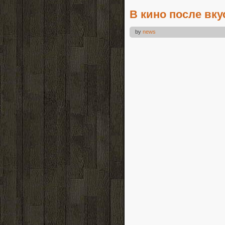
В кино после вк
by
news