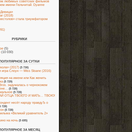
ом любимых советских фильмов
рем имени Гюльчитай. Dyanne
«Девица»
ar (2018)
рестолов» стала триумфатором
991)
РУБРИКИ
ое
(5)
и
(10 030)
ПОПУЛЯРНОЕ ЗА СУТКИ
кола» (2017)
(5 730)
 игра Слоун — Miss Sloane (2016)
яция на имени или Как женить
ка
(5 729)
Bros. задумалась о чернокожем
ене…
(5 728)
иальное
(5 728)
Й ОТЦА ТВОЕГО И МАТЬ… ТВОЮ!
ондент несёт народу правдуЪ о
5 728)
еон
(5 728)
ильма «Великий уравнитель 2»
кино на ночь
(5 695)
ПОПУЛЯРНОЕ ЗА МЕСЯЦ