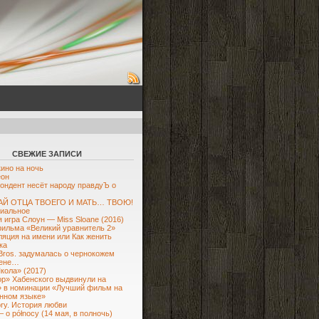
СВЕЖИЕ ЗАПИСИ
кино на ночь
еон
ондент несёт народу правдуЪ о
Й ОТЦА ТВОЕГО И МАТЬ… ТВОЮ!
иальное
 игра Слоун — Miss Sloane (2016)
ильма «Великий уравнитель 2»
яция на имени или Как женить
ка
Bros. задумалась о чернокожем
ене…
кола» (2017)
р» Хабенского выдвинули на
 в номинации «Лучший фильм на
нном языке»
ory. История любви
– o północy (14 мая, в полночь)