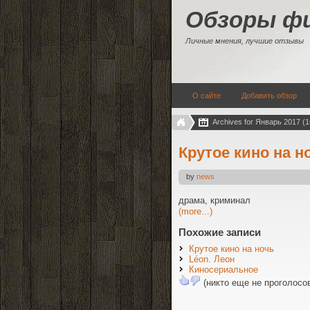
Обзоры ф
Личные мнения, лучшие отзывы
О сайте
Добавить обзор
Archives for Январь 2017 (1
Крутое кино на н
by
news
драма, криминал
(more...)
Похожие записи
Крутое кино на ночь
Léon. Леон
Киносериальное
(никто еще не проголосо