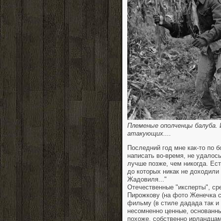
Племеные ополченцы балуба. 
атакующих....
Последний год мне как-то по 
написать во-время, не удалос
лучше позже, чем никогда. Ес
до которых никак не доходили
Жадовиля..."
Отечественные "иксперты", ср
Пирожкову (на фото Женечка с
фильму (в стиле дадада так и 
несомненно ценные, основанны
похоже, собственно ирландцам