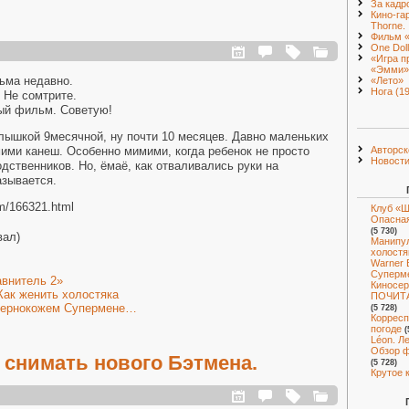
За кадр
Кино-га
Thorne.
Фильм 
One Doll
«Игра п
«Эмми»
ьма недавно.
«Лето»
Нога (1
 Не сомтрите.
ый фильм. Советую!
лышкой 9месячной, ну почти 10 месяцев. Давно маленьких
Авторск
мими канеш. Особенно мимими, когда ребенок не просто
Новост
одственников. Но, ёмаё, как отваливались руки на
азывается.
om/166321.html
Клуб «Ш
Опасная
(5 730)
вал)
Манипул
холостя
Warner 
Суперм
внитель 2»
Киносер
Как женить холостяка
ПОЧИТА
 чернокожем Супермене…
(5 728)
Корресп
погоде
(
Léon. Л
Обзор ф
 снимать нового Бэтмена.
(5 728)
Крутое 