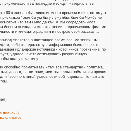
ко приуменьшили за последие месяцы, материалы вы
.
го 60-х заняло бы слишком много времени и сил, потому в
 присказкой "Был бы ум бы у Лумумбы, был бы Чомбэ не
посмотрит что там было да как. А мы сосредоточимся
ом боевом эпизоде и его отражении в одноименном фильме.
ьности и кинематографии я и построю свой рассказ....
й эпизод является в настоящее время весьма типичным
ифом, собрать адекватную информацию было непросто.
авнивая ирландские источники - источников противника, по
вует, удалось систематизировать разрозненную
 б/м полную картину.
 спокойно проматывать - там все стандартно - политика,
ыми, дорога, нагнетание, местные, злыя наёмники и прочая
для "военного кина" условности соблюдены.... Но нам это
угом.
вал)
 в полночь)
ких фильмов