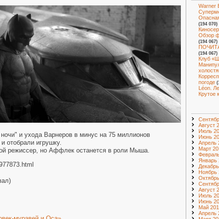
Warner 
Суперм
Опасная
(194 070)
Киносер
Обзор ф
(194 067)
ПОЧИТА
(194 067)
Клуб «Ш
Манипул
холостя
Корресп
погоде
(
Léon. Л
Крутое 
Сентябр
Август 
Июль 2
 ночи" и ухода Варнеров в минус на 75 миллионов
Июнь 2
 и отобрали игрушку.
Апрель 
Март 20
гой режиссер, но Аффлек останется в роли Мыша.
Февраль
Январь 
4977873.html
Декабрь
Ноябрь 
Октябрь
вал)
Сентябр
Август 
Июль 2
Июнь 2
Май 201
Апрель 
век-муравей и Оса» .