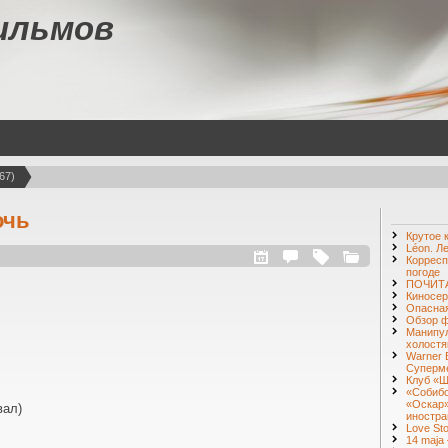
ильмов
67)
очь
Крутое 
Léon. Л
Корресп
погоде
ПОЧИТА
Киносер
Опасная
Обзор ф
Манипул
холостя
Warner 
Суперм
Клуб «Ш
«Собибо
«Оскар»
вал)
иностра
Love St
14 maja 