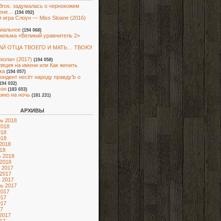
Bros. задумалась о чернокожем
ене…
(194 092)
 игра Слоун — Miss Sloane (2016)
иальное
(194 068)
ильма «Великий уравнитель 2»
Й ОТЦА ТВОЕГО И МАТЬ… ТВОЮ!
кола» (2017)
(194 058)
яция на имени или Как женить
ка
(194 057)
ондент несёт народу правдуЪ о
194 032)
еон
(183 653)
кино на ночь
(181 231)
АРХИВЫ
ь 2018
2018
018
018
2018
18
 2018
2018
 2017
2017
 2017
ь 2017
2017
017
017
7
2017