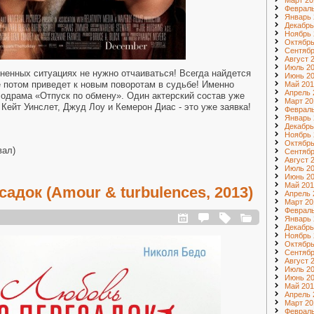
Март 20
Февраль
Январь 
Декабрь
Ноябрь 
Октябрь
Сентябр
Август 
Июль 2
ненных ситуациях не нужно отчаиваться! Всегда найдется
Июнь 2
 потом приведет к новым поворотам в судьбе! Именно
Май 201
Апрель 
одрама «Отпуск по обмену». Один актерский состав уже
Март 20
 Кейт Уинслет, Джуд Лоу и Кемерон Диас - это уже заявка!
Февраль
Январь 
Декабрь
Ноябрь 
Октябрь
вал)
Сентябр
Август 
Июль 2
Июнь 2
Май 201
адок (Amour & turbulences, 2013)
Апрель 
Март 20
Февраль
Январь 
Декабрь
Ноябрь 
Октябрь
Сентябр
Август 
Июль 2
Июнь 2
Май 201
Апрель 
Март 20
Февраль