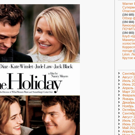
Warner 
Суперм
Опасная
(194 685)
Обзор ф
(194 684)
Киносер
ПОЧИТА
(194 683)
Клуб «Ш
Манипул
холостя
Корресп
погоде
(
Léon. Л
Крутое 
Сентябр
Август 
Июль 2
Июнь 2
Апрель 
Март 20
Февраль
Январь 
Декабрь
Ноябрь 
Октябрь
Сентябр
Август 
Июль 2
Июнь 2
Май 201
Апрель 