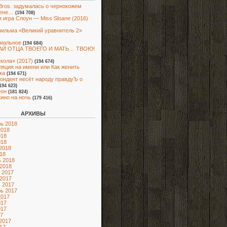
Bros. задумалась о чернокожем
ене…
(194 708)
 игра Слоун — Miss Sloane (2016)
ильма «Великий уравнитель 2»
иальное
(194 684)
Й ОТЦА ТВОЕГО И МАТЬ… ТВОЮ!
кола» (2017)
(194 674)
яция на имени или Как женить
ка
(194 671)
ондент несёт народу правдуЪ о
194 623)
еон
(181 824)
кино на ночь
(179 416)
АРХИВЫ
ь 2018
2018
018
018
2018
18
 2018
2018
 2017
2017
 2017
ь 2017
2017
017
017
7
2017