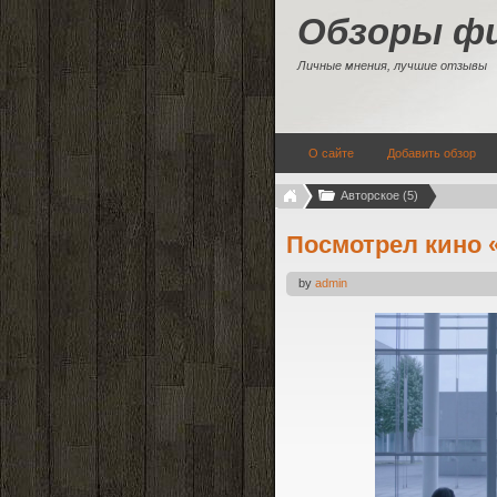
Обзоры ф
Личные мнения, лучшие отзывы
О сайте
Добавить обзор
Авторское (5)
Посмотрел кино «
by
admin