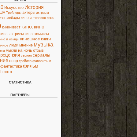
МЕТКИ
10
История
Искусство
актеры
ША
Трейлеры
актрисы
звёзды кино
квест
изнь
интересно
о
кино.
кино.
кино-квест
кино. актрисы
кино. комиксы
киношное
книги
ино и немцы
музыка
люди
мнение
ичное
на ночь
отзыв
мысли
ьмы
рецензия
сериалы
сериал
ние
ссср
трейлер
фавориты и
фильм
фантастика
ы
фото
СТАТИСТИКА
ПАРТНЕРЫ