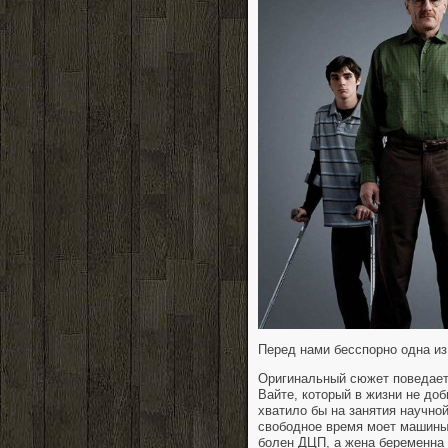
Перед нами бесспорно одна из
Оригинальный сюжет поведает
Вайте, который в жизни не до
хватило бы на занятия научной
свободное время моет машины
болен ДЦП, а жена беременна 