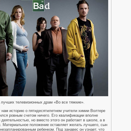
 лучших телевизионных драм «Во все тяжкие».
 нам историю о пятидесятилетнем учители химии Волтере
бился ровным счетом ничего. Его квалификации вполне
 деятельностью, но вместо этого он работает в школе, а в
. Материальное положение оставляет желать лучшего, сын
незапланированным ребенком. Под занавес он узнает, что