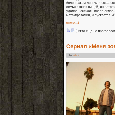
болен раком легким и осталось
семья станет нищей, он встре
удалось сбежать после облавы
метамфетамин, и пускается «В
(more...)
(никто еще не проголосо
Сериал «Меня зо
by
admin