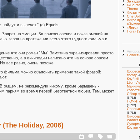
За кадр
Кино-га
Thorne.
Фильм 
One Doll
«Игра п
«Эмми»
 найдут и вылечат." (c) Equals.
«Лето»
Нога (1
 Запрет на эмоции. За прикосновение и показ эмоций на
олых героя на протяжении всего этого нудного фильма и
Авторск
ение что они роман "Мы" Замятина экранизировали просто.
Новост
ественно, а в википедии написано что на основе совсем
Но все равно, очень похоже.
Корресп
го фильма можно объяснить примерно такой фразой:
погоде
(
ают.
Клуб «Ш
Léon. Л
В общем, не рекомендую никому, кроме барышень -
Манипул
холостя
м парням во время первой безответной любви. Тем, может
Обзор ф
(8 762)
ПОЧИТА
(8 762)
Опасная
(8 762)
Киносер
Warner 
(The Holiday, 2006)
Суперм
Крутое 