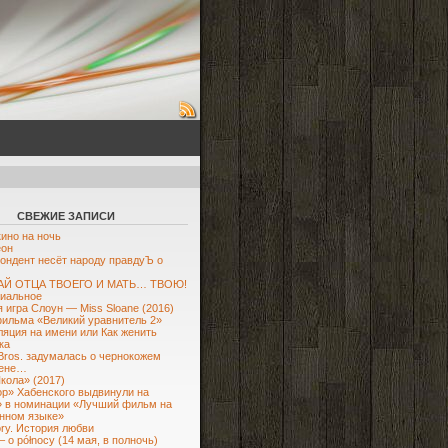
СВЕЖИЕ ЗАПИСИ
кино на ночь
еон
ондент несёт народу правдуЪ о
Й ОТЦА ТВОЕГО И МАТЬ… ТВОЮ!
иальное
 игра Слоун — Miss Sloane (2016)
ильма «Великий уравнитель 2»
яция на имени или Как женить
ка
Bros. задумалась о чернокожем
ене…
кола» (2017)
р» Хабенского выдвинули на
 в номинации «Лучший фильм на
нном языке»
ory. История любви
– o północy (14 мая, в полночь)