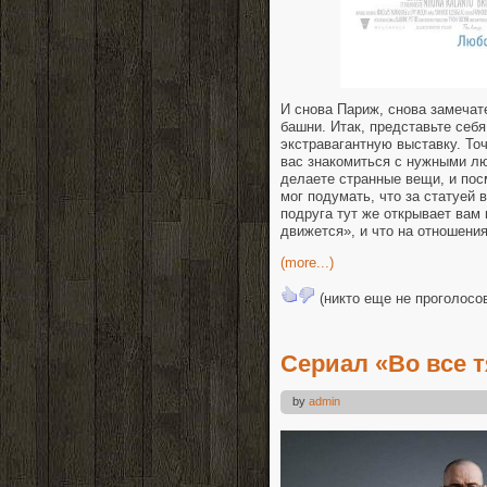
И снова Париж, снова замеча
башни. Итак, представьте себ
экстравагантную выставку. То
вас знакомиться с нужными лю
делаете странные вещи, и пос
мог подумать, что за статуей 
подруга тут же открывает вам 
движется», и что на отношени
(more...)
(никто еще не проголосо
Сериал «Во все 
by
admin