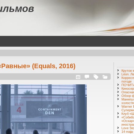
ильмов
Равные» (Equals, 2016)
Крутое 
Léon. Л
Корресп
погоде
ПОЧИТА
Киносер
Опасная
Обзор ф
Манипул
холостя
Warner 
Суперм
Клуб «Ш
«Собибо
«Оскар»
иностра
Love St
14 maja 