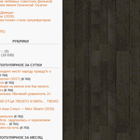
ом любимых советских фильмов
рем имени Гюльчитай. Dyanne
«Девица»
ar (2018)
рестолов» стала триумфатором
991)
РУБРИКИ
ое
(5)
и
(10 030)
ПОПУЛЯРНОЕ ЗА СУТКИ
ондент несёт народу правдуЪ о
8 764)
кола» (2017)
(8 763)
еон
(8 763)
яция на имени или Как женить
ка
(8 762)
ильма «Великий уравнитель 2»
Й ОТЦА ТВОЕГО И МАТЬ… ТВОЮ!
 игра Слоун — Miss Sloane (2016)
иальное
(8 762)
Bros. задумалась о чернокожем
ене…
(8 761)
кино на ночь
(8 703)
ПОПУЛЯРНОЕ ЗА МЕСЯЦ