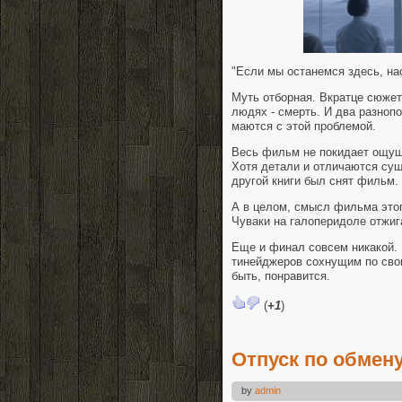
"Если мы останемся здесь, нас
Муть отборная. Вкратце сюжет.
людях - смерть. И два разноп
маются с этой проблемой.
Весь фильм не покидает ощущ
Хотя детали и отличаются сущ
другой книги был снят фильм. 
А в целом, смысл фильма это
Чуваки на галоперидоле отжиг
Еще и финал совсем никакой. 
тинейджеров сохнущим по свои
быть, понравится.
(
+1
)
Отпуск по обмену 
by
admin