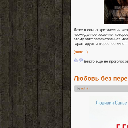
Даже в самых критических жиз
неожиданное решение, которое
этому учит замечательная мел
гарантирует интересное кино –
(more...)
(никто еще не проголосо
Любовь без перес
by
admin