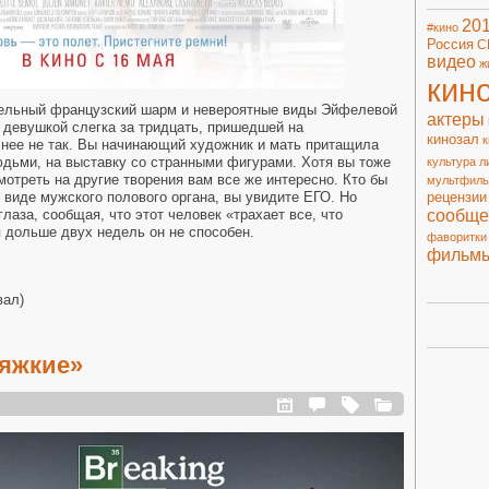
20
#кино
Россия
С
видео
ж
кин
тельный французский шарм и невероятные виды Эйфелевой
актеры
я девушкой слегка за тридцать, пришедшей на
кинозал
к
чнее не так. Вы начинающий художник и мать притащила
дьми, на выставку со странными фигурами. Хотя вы тоже
культура
л
мотреть на другие творения вам все же интересно. Кто бы
мультфил
в виде мужского полового органа, вы увидите ЕГО. Но
рецензии
сообще
глаза, сообщая, что этот человек «трахает все, что
я дольше двух недель он не способен.
фаворитки
фильм
вал)
тяжкие»