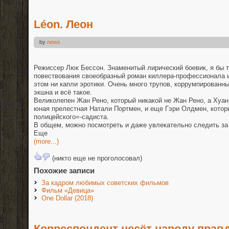
Léon. Леон
by
news
Режиссер Люк Бессон. Знаменитый лирический боевик, я бы т
повествования своеобразный роман киллера-профессионала и
этом ни капли эротики. Очень много трупов, коррумпированн
экшна и всё такое.
Великолепен Жан Рено, который никакой не Жан Рено, а Хуа
юная прелестная Натали Портмен, и еще Гэри Олдмен, которы
полицейского=-садиста.
В общем, можно посмотреть и даже увлекательно следить за
Еще
(more...)
(никто еще не проголосовал)
Похожие записи
За кадром любимых советских фильмов
Фильм «Девица»
One Dollar (2018)
Корреспондент несёт народу прав