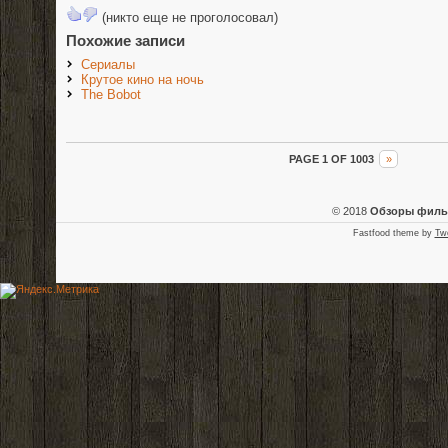
(никто еще не проголосовал)
Похожие записи
Сериалы
Крутое кино на ночь
The Bobot
PAGE 1 OF 1003
»
© 2018
Обзоры фил
Fastfood theme by
Tw