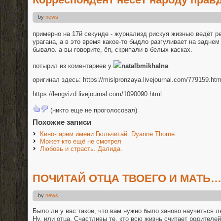
by
news
примерно на 17й секунде - журнализд рискуя жизнью ведёт р
урагана, а в это время какое-то быдло разгуливает на заднем
бывало. а вы говорите, ёп, скрипали в белых касках.
потырил из коментариев у
natalbmikhalna
оригинал здесь: https://mislpronzaya.livejournal.com/779159.htm
https://lengvizd.livejournal.com/1090090.html
(никто еще не проголосовал)
Похожие записи
Кино-гарем имени Гюльчитай. Dyanne Thorne.
Может кто ещё не смотрел
Любовь и страсть. Далида.
ПОЧИТАЙ ОТЦА ТВОЕГО И МАТЬ…
by
news
Было ли у вас такое, что вам нужно было заново научиться 
Ну, или отца. Счастливы те, кто всю жизнь считает родителе