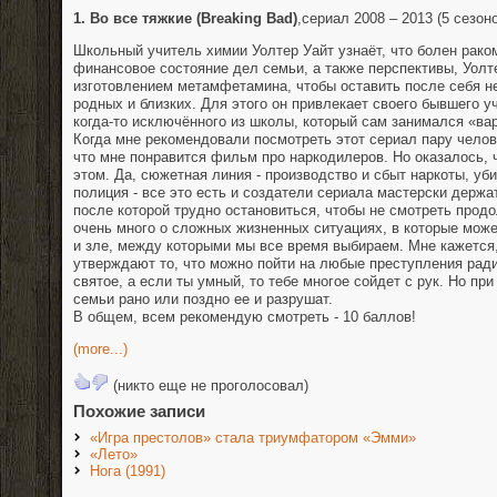
1. Во все тяжкие (Breaking Bad)
,сериал 2008 – 2013 (5 сезон
Школьный учитель химии Уолтер Уайт узнаёт, что болен рако
финансовое состояние дел семьи, а также перспективы, Уолт
изготовлением метамфетамина, чтобы оставить после себя н
родных и близких. Для этого он привлекает своего бывшего 
когда-то исключённого из школы, который сам занимался «ва
Когда мне рекомендовали посмотреть этот сериал пару чело
что мне понравится фильм про наркодилеров. Но оказалось, 
этом. Да, сюжетная линия - производство и сбыт наркоты, уби
полиция - все это есть и создатели сериала мастерски держа
после которой трудно остановиться, чтобы не смотреть прод
очень много о сложных жизненных ситуациях, в которые може
и зле, между которыми мы все время выбираем. Мне кажется
утверждают то, что можно пойти на любые преступления ради
святое, а если ты умный, то тебе многое сойдет с рук. Но пр
семьи рано или поздно ее и разрушат.
В общем, всем рекомендую смотреть - 10 баллов!
(more...)
(никто еще не проголосовал)
Похожие записи
«Игра престолов» стала триумфатором «Эмми»
«Лето»
Нога (1991)