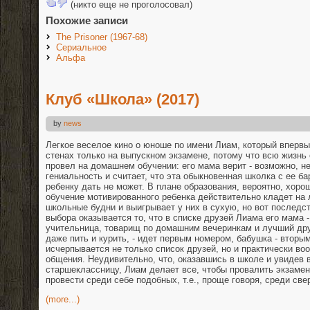
(никто еще не проголосовал)
Похожие записи
The Prisoner (1967-68)
Сериальное
Альфа
Клуб «Школа» (2017)
by
news
Легкое веселое кино о юноше по имени Лиам, который вперв
стенах только на выпускном экзамене, потому что всю жизнь
провел на домашнем обучении: его мама верит - возможно, не
гениальность и считает, что эта обыкновенная школка с ее б
ребенку дать не может. В плане образования, вероятно, хор
обучение мотивированного ребенка действительно кладет на 
школьные будни и выигрывает у них в сухую, но вот последс
выбора оказывается то, что в списке друзей Лиама его мама -
учительница, товарищ по домашним вечеринкам и лучший друг,
даже пить и курить, - идет первым номером, бабушка - вторы
исчерпывается не только список друзей, но и практически во
общения. Неудивительно, что, оказавшись в школе и увидев 
старшеклассницу, Лиам делает все, чтобы провалить экзам
провести среди себе подобных, т.е., проще говоря, среди све
(more...)