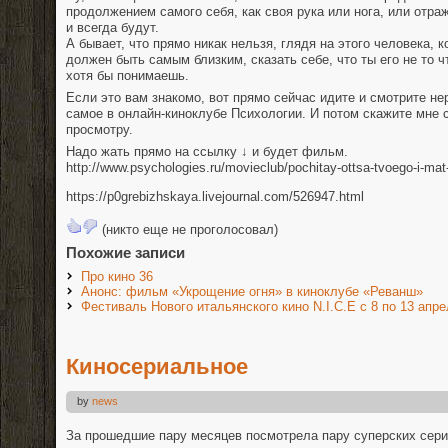
продолжением самого себя, как своя рука или нога, или отра
и всегда будут.
А бывает, что прямо никак нельзя, глядя на этого человека, 
должен быть самым близким, сказать себе, что ты его не то 
хотя бы понимаешь.
Если это вам знакомо, во
т прямо сейчас идите и смотрите н
самое в онлайн-киноклубе Психологии. И потом скажите мне 
просмотру.
Надо жать прямо на ссылку ↓ и будет фильм.
http://www.psychologies.ru/movieclub/pochitay-ottsa-tvoego-i-mat
https://p0grebizhskaya.livejournal.com/526947.html
(никто еще не проголосовал)
Похожие записи
Про кино 36
Анонс: фильм «Укрощение огня» в киноклубе «Реванш»
Фестиваль Нового итальянского кино N.I.C.E с 8 по 13 апр
Киносериальное
by
news
За прошедшие пару месяцев посмотрела пару суперских сери