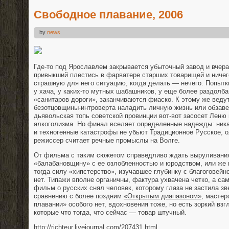
Свободное плавание, 2006
by
news
Где-то под Ярославлем закрывается убыточный завод и вчер
привыкший плестись в фарватере старших товарищей и ничего
страшную для него ситуацию, когда делать — нечего. Попытк
у хача, у каких-то мутных шабашников, у еще более раздолб
«санитаров дороги», заканчиваются фиаско. К этому же ведут
безотцовщины-интроверта наладить личную жизнь или обзаве
дьявольская топь советской провинции вот-вот засосет Леню
алкоголизма. Но финал вселяет определенные надежды: ника
и техногенные катастрофы не убьют Традиционное Русское, 
режиссер считает речные промыслы на Волге.
От фильма с таким сюжетом справедливо ждать выруливания
«балабановщину» с ее озлобленностью и юродством, или же
тогда силу «хипстерство», изучавшее глубинку с благоговей
нет. Типажи вполне органичны, фактура ухвачена четко, а само
фильм о русских снял человек, которому глаза не застила зв
сравнению с более поздним
«Открытым диапазоном»
, мастер
плавании» особого нет, вдохновения тоже, но есть зоркий взг
которые что тогда, что сейчас — товар штучный.
http://richteur.livejournal.com/207431.html