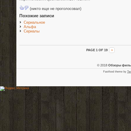
(никто еще не проголосовал)
Похожие записи
Сериальное
Альфа
Сериалы
PAGE 1 OF 19
»
© 2018
Обзоры фил
Fastfood theme by
Tw