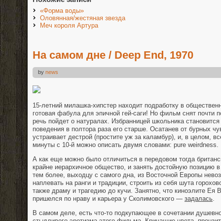
«Форма воды»
Оловянная/жестяная звезда
Меч короля Артура
На самом дне / Deep End, 1970
by
news
15-летний милашка-хипстер находит подработку в общественн
готовая фабула для эпичной гей-саги! Но фильм снят почти п
речь пойдет о натуралах. Избранницей школьника становится
поведения в полтора раза его старше. Осатанев от бурных чу
устраивает дестрой (простите уж за каламбур), и, в целом, в
минуты с 10-й можно описать двумя словами: pure weirdness.
А как еще можно было отличиться в передовом тогда британ
крайне иерархичное общество, и занять достойную позицию в
тем более, выходцу с самого дна, из Восточной Европы нев
наплевать на ранги и традиции, строить из себя шута горохо
также драму и трагедию до кучи. Занятно, что киноэлите Ея 
пришелся по нраву и карьера у Сколимовского —
задалась
.
В самом деле, есть что-то подкупающее в сочетании душевн
стыдливого эротизма этого фильма. Кричащие цвета, пронзит