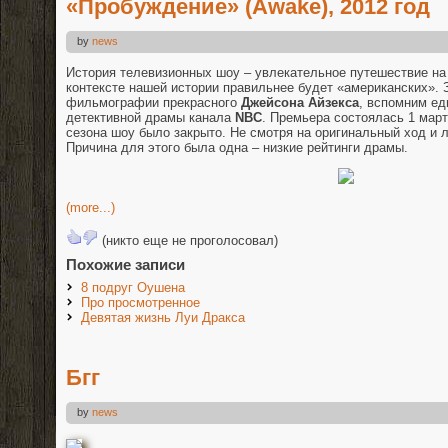
«Пробуждение» (Awake), 2012 год
by
news
История телевизионных шоу – увлекательное путешествие на 
контексте нашей истории правильнее будет «американских». 
фильмографии прекрасного
Джейсона Айзекса
, вспомним ед
детективной драмы канала
NBC
. Премьера состоялась 1 март
сезона шоу было закрыто. Не смотря на оригинальный ход и 
Причина для этого была одна – низкие рейтинги драмы.
(more...)
(никто еще не проголосовал)
Похожие записи
8 подруг Оушена
Про просмотренное
Девятая жизнь Луи Дракса
Бгг
by
news