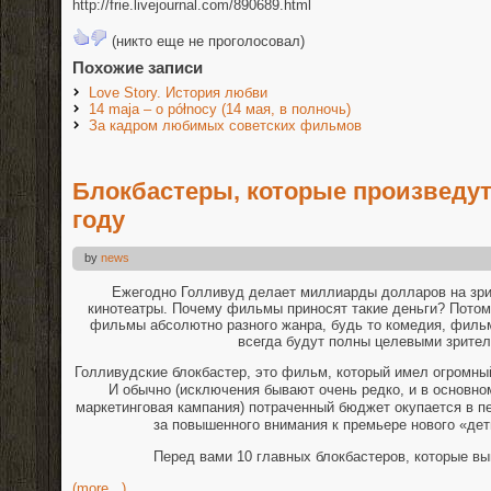
http://frie.livejournal.com/890689.html
(никто еще не проголосовал)
Похожие записи
Love Story. История любви
14 maja – o północy (14 мая, в полночь)
За кадром любимых советских фильмов
Блокбастеры, которые произведут
году
by
news
Ежегодно Голливуд делает миллиарды долларов на зрит
кинотеатры. Почему фильмы приносят такие деньги? Потом
фильмы абсолютно разного жанра, будь то комедия, фильм
всегда будут полны целевыми зрител
Голливудские блокбастер, это фильм, который имел огромны
И обычно (исключения бывают очень редко, и в основно
маркетинговая кампания) потраченный бюджет окупается в пе
за повышенного внимания к премьере нового «де
Перед вами 10 главных блокбастеров, которые вый
(more...)