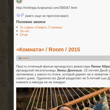
http://innfinipa.livejournal.com/358347.html
(никто еще не проголосовал)
Похожие записи
То самое «Смерть Сталина»
Хе-хе!
Отож
«Комната» / Room / 2015
by
news
Просто отличный фильм ирландского режиссера
Ленни Абра
ирландской писательницы
Эммы Донохью
. 22-летняя Джой 
заложниках у какого-то психа, который держит ее в запертом
своего дома. Одиночество Джой разделяет ее 5-летний сын Д
комнате и никогда ее не покидал.