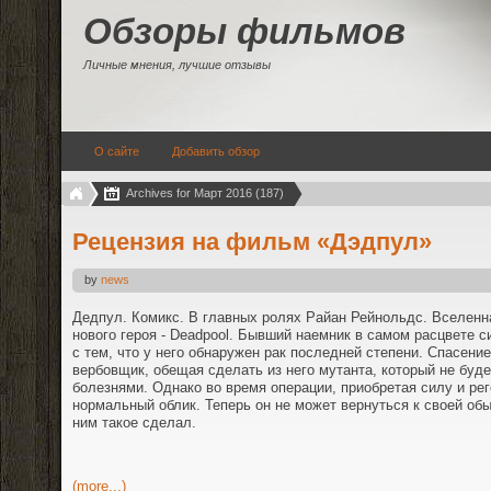
Обзоры фильмов
Личные мнения, лучшие отзывы
О сайте
Добавить обзор
Archives for Март 2016 (187)
Рецензия на фильм «Дэдпул»
by
news
Дедпул. Комикс. В главных ролях Райан Рейнольдс. Вселенн
нового героя - Deadpool. Бывший наемник в самом расцвете 
с тем, что у него обнаружен рак последней степени. Спасени
вербовщик, обещая сделать из него мутанта, который не буд
болезнями. Однако во время операции, приобретая силу и рег
нормальный облик. Теперь он не может вернуться к своей обы
ним такое сделал.
(more...)