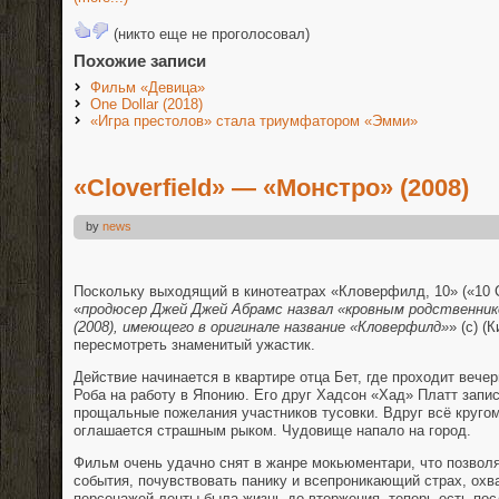
(никто еще не проголосовал)
Похожие записи
Фильм «Девица»
One Dollar (2018)
«Игра престолов» стала триумфатором «Эмми»
«Cloverfield» — «Монстро» (2008)
by
news
Поскольку выходящий в кинотеатрах «Кловерфилд, 10» («10 Cl
«
продюсер Джей Джей Абрамс назвал «кровным родственни
(2008), имеющего в оригинале название «Кловерфилд»
» (с) (
пересмотреть знаменитый ужастик.
Действие начинается в квартире отца Бет, где проходит вече
Роба на работу в Японию. Его друг Хадсон «Хад» Платт запи
прощальные пожелания участников тусовки. Вдруг всё кругом
оглашается страшным рыком. Чудовище напало на город.
Фильм очень удачно снят в жанре мокьюментари, что позволя
события, почувствовать панику и всепроникающий страх, ох
персонажей ленты была жизнь до вторжения, теперь есть посл