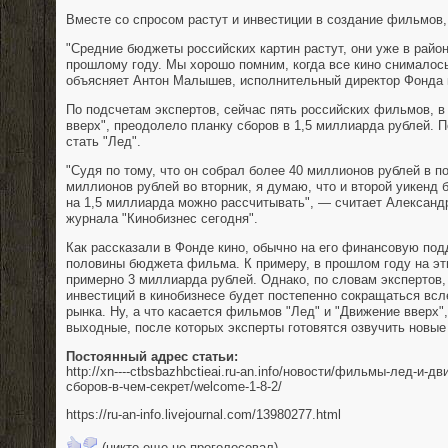
Вместе со спросом растут и инвестиции в создание фильмов, 
"Средние бюджеты российских картин растут, они уже в райо
прошлому году. Мы хорошо помним, когда все кино снималос
объясняет Антон Малышев, исполнительный директор Фонда 
По подсчетам экспертов, сейчас пять российских фильмов, в
вверх", преодолело планку сборов в 1,5 миллиарда рублей. 
стать "Лед".
"Судя по тому, что он собрал более 40 миллионов рублей в п
миллионов рублей во вторник, я думаю, что и второй уикенд 
на 1,5 миллиарда можно рассчитывать", — считает Александ
журнала "Кинобизнес сегодня".
Как рассказали в Фонде кино, обычно на его финансовую по
половины бюджета фильма. К примеру, в прошлом году на э
примерно 3 миллиарда рублей. Однако, по словам экспертов
инвестиций в кинобизнесе будет постепенно сокращаться всл
рынка. Ну, а что касается фильмов "Лед" и "Движение вверх"
выходные, после которых эксперты готовятся озвучить новые
Постоянный адрес статьи:
http://xn----ctbsbazhbctieai.ru-an.info/новости/фильмы-лед-и-
сборов-в-чем-секрет/welcome-1-8-2/
https://ru-an-info.livejournal.com/13980277.html
(никто еще не проголосовал)