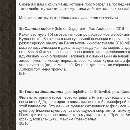
Снова я к вам с фильмами, которые просмотрел за последнее
тоже любят мультики, а эти мультики действительно хороши!
⠀
Мои киносмотры тут👉
#antoniomovies
, если вы забыли
⠀
🎬
«Остров собак»
(Isle of Dogs), реж. Уэс Андерсон, 2018
Какой это мульт! Я смотрел открыв рот. Автор моего любимог
Будапешт»" обратился в мир кукольной анимации и преуспел
режиссерскую работу на Берлинском кинофестивале 2018-го!)
мастер визуализации и детализации выдуманных миров, а зд
не с борьбой двух японских кланов (кошатников и собачников)
вдумчивым кино о природе человека и о выживании на нашей
здесь помог, по-моему, передать весь колорит художника и 
человечество (да, не меньше). Кино не для всех, но избранн
Холокостом меня тронула.
9/10⠀
⠀
⠀
🎬
«Трио из Бельвилля»
(Les triplettes de Belleville), реж. С
Фильм, который я готов пересматривать (что и произошло в ко
всем он пойдёт, но я просто наслаждаюсь этой атмосферой 
этой киноленте. Это один из лучших сатирических фильмов 
культуру (именно культуру, становящуюся спортом, а также к
Посмотрите в youtube после этого мульта вот это: "Трио из 
французски (лекция)". Максим Розенфельд.
10/10
⠀