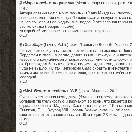
🎬
«Мэри и ведьмин цветок»
(Meari to majo no hana), реж. 
2017
Автора сравнивают с моим любимым Хаяо Миядзаки, поэтому
разочаровался. Конечно, тут больше сказки, выдумки, мира м
не без смысла и необходимых выводов. Хотя главная героиня
это же сказка (говорил я себе).
Бескрайний мир японского аниме приветствует вас.
8/10
⠀
🎬
«Эскобар»
(Loving Pablo), реж. Фернандо Леон Де Араноа, 
Фильм, который у нас только летом вышел на экраны, с Пен
Бардемом в главных ролях, должен был быть лучше и интере
известного колумбийского наркоторговца, личности широкой и
актёров я ждал большего (хотя, видимо, ждать следовало от 
чуда не вышло. Ну так, интересно было сходить в кинотеатр и
такими актёрами. Времени не жалею, просто хотел глубины и
молодец!
7/10
⠀
🎬
«МЫ. Верим в любовь»
(W.E.), реж. Мадонна, 2011
Очень качественная мелодрама (больше, по-моему, женское ки
большой тщательностью и размахом во всем, что касается к
сделанное кино от Мадонны. Как я его пропустил? В названи
Симпсон, E. — Эдуард VIII, король Великобритании, отказавш
Сюжет скачет от современности к 30-м годам ХХ века — две
выбор.
8/10
⠀