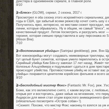
Декстера в одноименном сериале, в главной роли.
9/10
⠀
🎬
«Блеск»
(GLOW), сериал, 2 сезона, 2017 г.
Просмотрел я оба сезона этого искромётного сериальчика; де
годы в США, где забытый всеми режиссёр хочет снять шоу о
Получилось ярко, интересно, но местами сюжет проседал, н
линии, которые обрывались. Ну в общем, не самый "блеск", но 
качественный продукт. Летом посмотреть и разгрузить мозг 
героиня, которая смешно представляла в шоу персонажа из S
(Alison Brie).
7/10
⠀
🎬
«Воспоминания убийцы»
(Sarinjaui gieokbeop), реж. Вон Щи
Вот южнокорейцы могут создавать неимоверные триллеры, к
тут целый букет сюжетов, которые умело переплелись в ост
Серийный убийца Ким Бён-су завязал 17 лет назад. Живёт те
болезнью Альцгеймера и подумывает сдаться в дом престарел
происходят убийства. Противостояние убийц не оставит вас
убийцы» понравится ценителям корейских фильмов и всего аз
9/10
⠀
🎬
«Бесподобный мистер Фокс»
(Fantastic Mr. Fox), реж. Уэ
Боже, как это великолепно снято, с каким вкусом, с любовью
открыв рот и восторгаясь, даже забыв на мгновение, что пер
Андерсон для меня стал отцом взрослого анимационного фи
(обязательно посмотрите «Остров собак» !).
⭐
Сюжет
: Похоже, что мистер Фокс наконец-то взялся за ум 