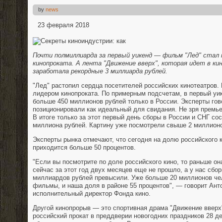
by
news
23 февраля 2018
Почти полмиллиарда за первый уикенд — фильм "Лед" стал
кинопроката. А лента "Движение вверх", которая идет в ки
заработала рекордные 3 миллиарда рублей.
"Лед" растопил сердца посетителей российских кинотеатров.
лидером кинопроката. По примерным подсчетам, в первый уи
больше 450 миллионов рублей только в России. Эксперты го
позиционировали как идеальный для свидания. Не зря премь
В итоге только за этот первый день сборы в России и СНГ со
миллиона рублей. Картину уже посмотрели свыше 2 миллионо
Эксперты рынка отмечают, что сегодня на долю российского к
приходится больше 50 процентов.
"Если вы посмотрите по доле российского кино, то раньше она
сейчас за этот год двух месяцев еще не прошло, а у нас сбор
миллиардов рублей превысили. Уже больше 20 миллионов че
фильмы, и наша доля в районе 55 процентов", — говорит Ан
исполнительный директор Фонда кино.
Другой кинопрорыв — это спортивная драма "Движение вверх
российский прокат в преддверии новогодних праздников 28 де