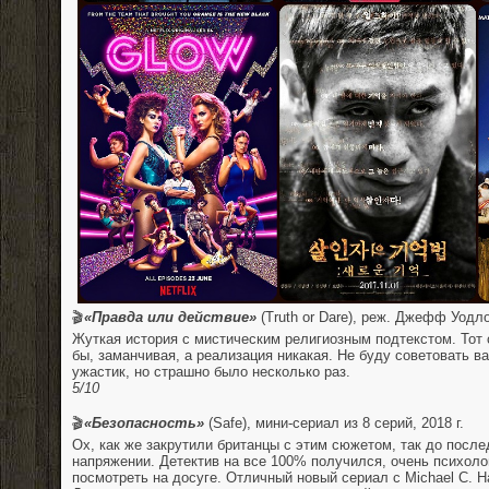
🎬
«Правда или действие»
(Truth or Dare), реж. Джефф Уодлоу
Жуткая история с мистическим религиозным подтекстом. Тот с
бы, заманчивая, а реализация никакая. Не буду советовать в
ужастик, но страшно было несколько раз.
5/10
⠀
🎬
«Безопасность»
(Safe), мини-сериал из 8 серий, 2018 г.
Ох, как же закрутили британцы с этим сюжетом, так до после
напряжении. Детектив на все 100% получился, очень психоло
посмотреть на досуге. Отличный новый сериал с Michael C. Ha