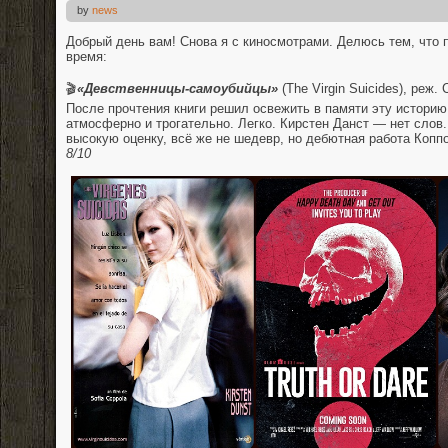
by
news
Добрый день вам! Снова я с киносмотрами. Делюсь тем, что 
время:
⠀
🎬
«Девственницы-самоубийцы»
(The Virgin Suicides), реж.
После прочтения книги решил освежить в памяти эту историю
атмосферно и трогательно. Легко. Кирстен Данст — нет слов
высокую оценку, всё же не шедевр, но дебютная работа Копп
8/10
⠀