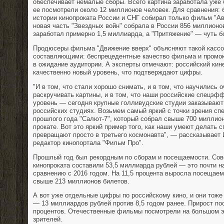
обеспечивает немалые сборы. Всего картина заработала уже 
ее посмотрели около 12 миллионов человек. Для сравнения: 
истории кинопроката России и СНГ собирал только фильм "А
новая часть "Звездных войн" собрала в России 856 миллионо
заработал примерно 1,5 миллиарда, а "Притяжение" — чуть б
Продюсеры фильма "Движение вверх" объясняют такой кассо
составляющими: беспрецедентные качество фильма и промок
в ожидание аудитории. А эксперты отмечают: российский ки
качественно новый уровень, что подтверждают цифры.
"И в том, что стали хорошо снимать, и в том, что научились 
раскручивать картины, и в том, что наши российские спецэф
уровень — сегодня крупные голливудские студии заказываю
российских студиях. Возьмем самый яркий с точки зрения 
прошлого года "Салют-7", который собрал свыше 700 миллио
прокате. Вот это яркий пример того, как наши умеют делать 
превращают просто в третьего космонавта", — рассказывает 
редактор кинопортала "Фильм Про".
Прошлый год был рекордным по сборам и посещаемости. Сов
кинопроката составили 53,5 миллиарда рублей — это почти н
сравнению с 2016 годом. На 11,5 процента выросла посещае
свыше 213 миллионов билетов.
А вот уже отдельные цифры по российскому кино, и они тоже
— 13 миллиардов рублей против 8,5 годом ранее. Прирост п
процентов. Отечественные фильмы посмотрели на большом э
зрителей.