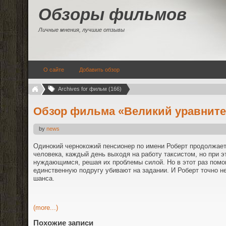
Обзоры фильмов
Личные мнения, лучшие отзывы
О сайте
Добавить обзор
Archives for фильм (166)
Обзор фильма «Великий уравните
by
news
Одинокий чернокожий пенсионер по имени Роберт продолжает
человека, каждый день выходя на работу таксистом, но при 
нуждающимся, решая их проблемы силой. Но в этот раз помощ
единственную подругу убивают на задании. И Роберт точно н
шанса.
(more...)
Похожие записи