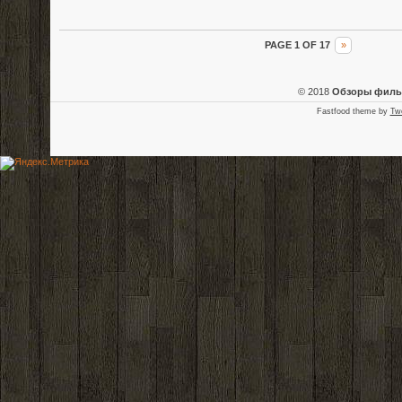
PAGE 1 OF 17
»
© 2018
Обзоры фил
Fastfood theme by
Tw