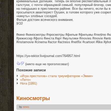
криминальных делишек. Теперь он вполне респектабельный л
галстуке, с почти образцовой семьей, популярный блогер, с
на гнездышко в престижном районе. Все бы ничего, если бы в
просыпался авантюрист Оушен, в голове которого уже созрел
«кинуть» злобных соседей.
Фильм достоин всяческого внимания.
9/10
⠀
⠀
#кино #киносмотры #просмотры #фильм #фильмы #люблю #ки
#режиссер #фото #инста #арт #мультики #movies #movie #anto
#instamovie #cinema #actor #actress #netflix #cartoon #like #pho
⠀
https://ye-rektor.livejournal.com/764957.html
(никто еще не проголосовал)
Похожие записи
«Игра престолов» стала триумфатором «Эмми»
«Лето»
Нога (1991)
Киносмотры
by
news