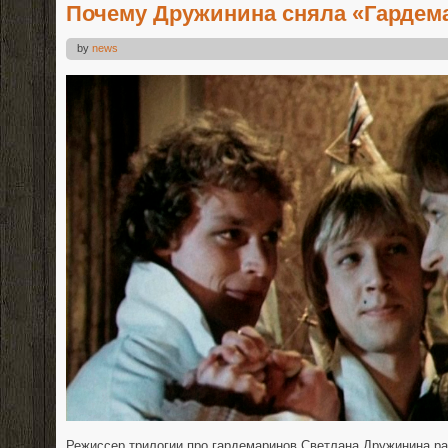
Почему Дружинина сняла «Гардем
by
news
Режиссер трилогии про гардемаринов Светлана Дружинина ра