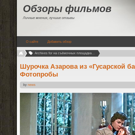
Обзоры фильмов
Личные мнения, лучшие отзывы
О сайте
Добавить обзор
Archives for на съёмочных площадках (23)
Шурочка Азарова из «Гусарской б
Фотопробы
by
news