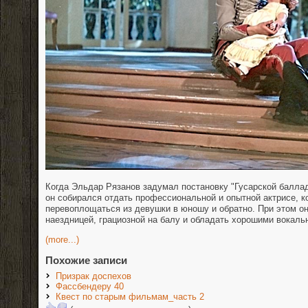
Когда Эльдар Рязанов задумал постановку "Гусарской балла
он собирался отдать профессиональной и опытной актрисе, к
перевоплощаться из девушки в юношу и обратно. При этом о
наездницей, грациозной на балу и обладать хорошими вокал
(more...)
Похожие записи
Призрак доспехов
Фассбендеру 40
Квест по старым фильмам_часть 2