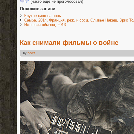
(никто еще не проголосовал)
Похожие записи
Крутое кино на ночь
Самба, 2014, Франция, реж. и сосц. Оливье Накаш, Эрик Т
Иллюзия обмана, 2013
Как снимали фильмы о войне
by
news