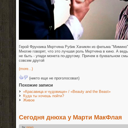
Герой Фрунзика Мкртчяна Рубик Хачикян из фильма "Мимино"
Многие говорят, что это лучшая роль Мкртчяна в кино. А вед
не быть - упади монета по-другому. Причем в буквальном см
совсем другой
(more...)
(никто еще не проголосовал)
Похожие записи
«Красавица и чудовище» / «Beauty and the Beast»
Куда ты хочешь пойти?
Живое
Сегодня днюха у Марти МакФлая
by
news