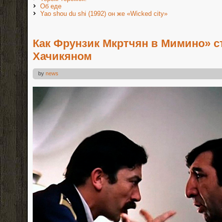
Об еде
Yao shou du shi (1992) он же «Wicked city»
Как Фрунзик Мкртчян в Мимино» с
Хачикяном
by
news