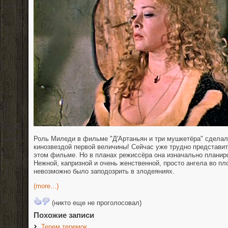
Роль Миледи в фильме "Д'Артаньян и три мушкетёра" сделал
кинозвездой первой величины! Сейчас уже трудно представит
этом фильме. Но в планах режиссёра она изначально планир
Нежной, капризной и очень женственной, просто ангела во пло
невозможно было заподозрить в злодеяниях.
(more...)
(никто еще не проголосовал)
Похожие записи
Терем теремок.