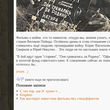
Фильмы о войне, это то немногое, откуда мы, можем узнать, 
стране Великая Победа. Особенно ценны в этом отношении с
снимались ещё людьми, прошедшими войну. Борис Васильев 
Смирнов и Юрий Никулин... Эти люди не по наслышке знали ч
"В бой идут одни "старики", "Они сражались за Родину", "О
в золотой фонд советского кино. К сожалению сейчас их пока
хотелось бы...
(more...)
(никто еще не проголосовал)
Похожие записи
С тех пор, как И. купил п…
Kingdom
Как выглядят известные фильмы без спецэффектов