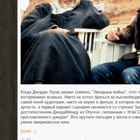
Когда Джордж Лукас решил снимать "Звездные войны", этот п
воспринимал всерьез. Никто не хотел браться за высокобюд
самой юной аудитории, никто не верил в фильм, в котором не
артиста, а первый вариант сценария начинался со строчки "р
достопочтенном Джедайбенду из Опуччи, связанным с Усби С
прославленного джедая". Все крутили пальцем у виска и сов
умное американское кино
(more...)