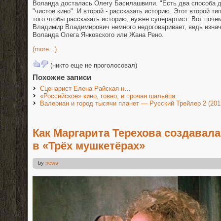
Воланда досталась Олегу Басилашвили. "Есть два способа д
"чистое кино". И второй - рассказать историю. Этот второй ти
того чтобы рассказать историю, нужен суперартист. Вот поч
Владимир Владимирович немного недоговаривает, ведь изнач
Воланда Олега Янковского или Жана Рено.
(more...)
(никто еще не проголосовал)
Похожие записи
Сценарист Елена Райская н…
«Российское» кино, говно, и прочая шальёпа
Валериан и город тысячи планет — Русский Трейлер 2 (201
Как Маргарита Терехова создавал
в «Трёх мушкетёрах»
by
news