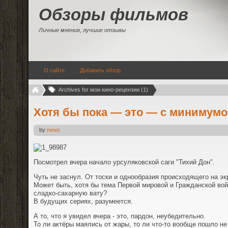
Обзоры фильмов
Личные мнения, лучшие отзывы
О сайте
Добавить обзор
Archives for мои кино-рецензии (1)
Хотя бы пока — это — с минимум
by
news
Посмотрел вчера начало урсуляковской саги "Тихий Дон".
Чуть не заснул. От тоски и однообразия происходящего на эк
Может быть, хотя бы тема Первой мировой и Гражданской войн
сладко-сахарную вату?
В будущих сериях, разумеется.
А то, что я увидел вчера - это, пардон, неубедительно.
То ли актёры маялись от жары, то ли что-то вообще пошло не 